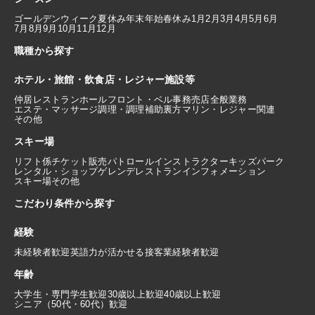
ゴールデンウィーク
夏休み
年末年始
春休み
1月
2月
3月
4月
5月
6月
7月
8月
9月
10月
11月
12月
職種から探す
ホテル・旅館・飲食店・レジャー施設等
仲居
レストランホール
フロント・ベル
事務
売店
全般業務
エステ・マッサージ
調理・調理補助
裏方
マリン・レジャー関連
その他
スキー場
リフト係
チケット販売
パトロール
インストラクター
キッズパーク
レンタル・ショップ
ゲレンデレストラン
インフォメーション
スキー場その他
こだわり条件から探す
経験
未経験者歓迎
英語力が活かせる
接客業経験者歓迎
年齢
大学生・専門学生歓迎
30歳以上歓迎
40歳以上歓迎
シニア（50代・60代）歓迎