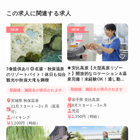
この求人に関連する求人
🍀安比高原【大型高原リゾー
3食提供あり😊名湯・秋保温泉
ト】開放的なロケーション＆温
のリゾートバイト！休日も仙台
泉完備！未経験OK！通し勤務
観光や秋保大滝を満喫
でめりはりバッチリ☆
登録後、施設名が表示されます
登録後、施設名が表示されます
岩手県 安比高原
宮城県 秋保温泉
8月スタート～3ヶ月
11月スタート～3ヶ月（延長
売店
可）
1,350円
（時給）
バイキング
1,200円
（時給）