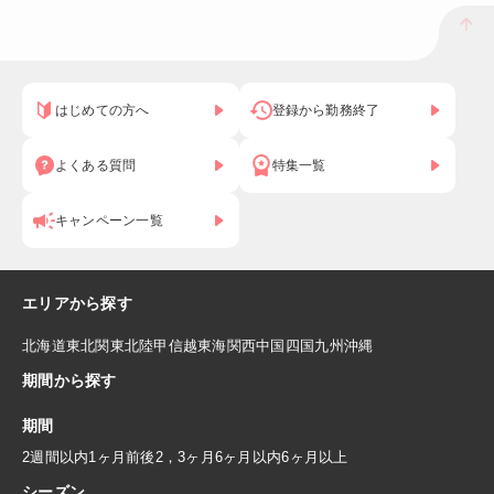
はじめての方へ
登録から勤務終了
よくある質問
特集一覧
キャンペーン一覧
エリアから探す
北海道
東北
関東
北陸
甲信越
東海
関西
中国
四国
九州
沖縄
期間から探す
期間
2週間以内
1ヶ月前後
2，3ヶ月
6ヶ月以内
6ヶ月以上
シーズン