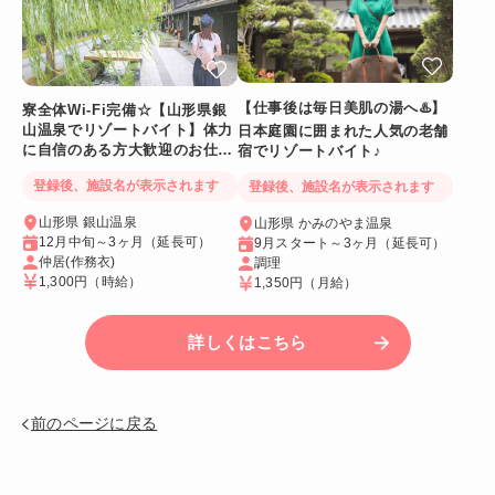
【仕事後は毎日美肌の湯へ♨️】
寮全体Wi-Fi完備☆【山形県銀
山温泉でリゾートバイト】体力
日本庭園に囲まれた人気の老舗
に自信のある方大歓迎のお仕事
宿でリゾートバイト♪
です！
登録後、施設名が表示されます
登録後、施設名が表示されます
山形県 銀山温泉
山形県 かみのやま温泉
12月中旬～3ヶ月（延長可）
9月スタート～3ヶ月（延長可）
仲居(作務衣)
調理
1,300円
（時給）
1,350円
（月給）
詳しくはこちら
前のページに戻る