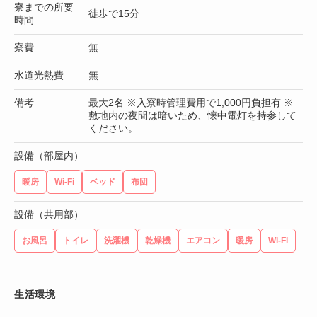
寮までの所要
徒歩で15分
時間
寮費
無
水道光熱費
無
備考
最大2名 ※入寮時管理費用で1,000円負担有 ※
敷地内の夜間は暗いため、懐中電灯を持参して
ください。
設備（部屋内）
暖房
Wi-Fi
ベッド
布団
設備（共用部）
お風呂
トイレ
洗濯機
乾燥機
エアコン
暖房
Wi-Fi
生活環境