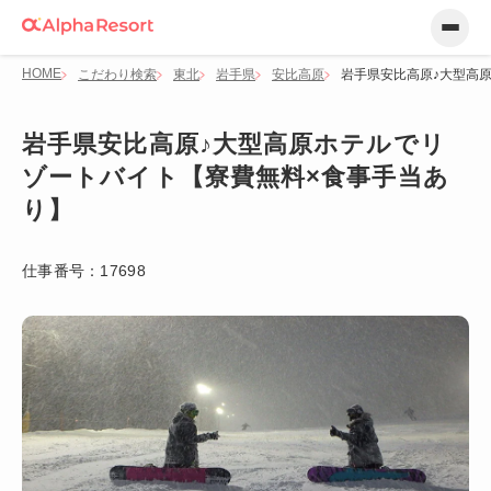
HOME
こだわり検索
東北
岩手県
安比高原
岩手県安比高原♪大型高
岩手県安比高原♪大型高原ホテルでリ
ゾートバイト【寮費無料×食事手当あ
り】
仕事番号：
17698