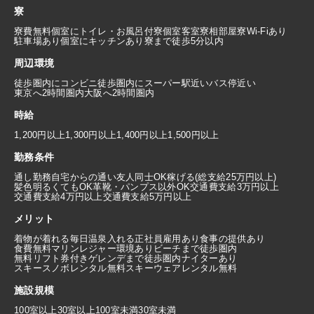
寮
寮費無料
個室にトイレ・お風呂付
寮個室
客室寮
相部屋寮
Wi-Fiあり
駐車場あり
個室にキッチンあり
寮まで徒歩5分以内
周辺環境
徒歩圏内にコンビニ
徒歩圏内にスーパー
駅近い
バス停近い
東京へ2時間圏内
大阪へ2時間圏内
時給
1,200円以上
1,300円以上
1,400円以上
1,500円以上
勤務条件
通し勤務
自宅からの通い
友人同士OK
稼げる(総支給25万円以上)
髪色明るくてもOK
革靴・パンプス以外OK
交通費支給3万円以上
交通費支給4万円以上
交通費支給5万円以上
メリット
着物が着れる
毎日温泉入れる
正社員雇用あり
食事の提供あり
食費無料
マリンレジャー環境あり
ビーチまで徒歩圏内
無料リフト券付き
ゲレンデまで徒歩圏内
ナイターあり
スキースノボレンタル無料
スキーウェアレンタル無料
施設規模
100室以上
30室以上100室未満
30室未満