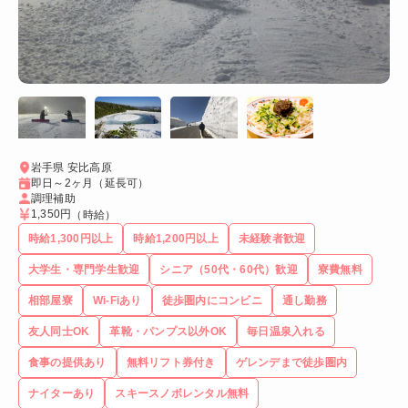
岩手県 安比高原
即日～2ヶ月（延長可）
調理補助
1,350円
（時給）
時給1,300円以上
時給1,200円以上
未経験者歓迎
大学生・専門学生歓迎
シニア（50代・60代）歓迎
寮費無料
相部屋寮
Wi-Fiあり
徒歩圏内にコンビニ
通し勤務
友人同士OK
革靴・パンプス以外OK
毎日温泉入れる
食事の提供あり
無料リフト券付き
ゲレンデまで徒歩圏内
ナイターあり
スキースノボレンタル無料