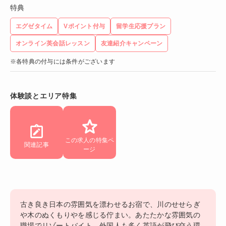
特典
エグゼタイム
Vポイント付与
留学生応援プラン
オンライン英会話レッスン
友達紹介キャンペーン
※各特典の付与には条件がございます
体験談とエリア特集
この求人の特集ペ
関連記事
ージ
古き良き日本の雰囲気を漂わせるお宿で、川のせせらぎ
や木のぬくもりやを感じる佇まい。あたたかな雰囲気の
職場でリゾートバイト。外国人も多く英語が飛び交う環