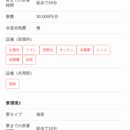
徒歩で10分
時間
寮費
30,000円/月
水道光熱費
無
設備（部屋内）
お風呂
トイレ
洗面台
キッチン
冷蔵庫
レンジ
洗濯機
布団
設備（共用部）
温泉
寮環境2
寮タイプ
個室
寮までの所要
徒歩で10分