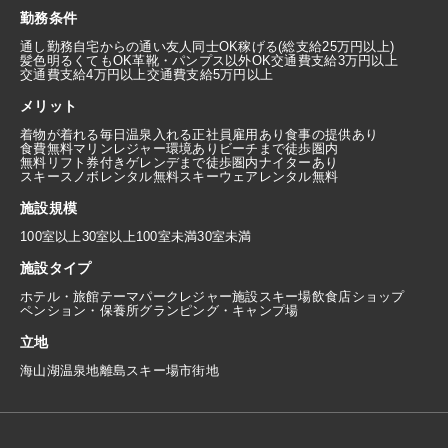
勤務条件
通し勤務
自宅からの通い
友人同士OK
稼げる(総支給25万円以上)
髪色明るくてもOK
革靴・パンプス以外OK
交通費支給3万円以上
交通費支給4万円以上
交通費支給5万円以上
メリット
着物が着れる
毎日温泉入れる
正社員雇用あり
食事の提供あり
食費無料
マリンレジャー環境あり
ビーチまで徒歩圏内
無料リフト券付き
ゲレンデまで徒歩圏内
ナイターあり
スキースノボレンタル無料
スキーウェアレンタル無料
施設規模
100室以上
30室以上100室未満
30室未満
施設タイプ
ホテル・旅館
テーマパーク
レジャー施設
スキー場
飲食店
ショップ
ペンション・保養所
グランピング・キャンプ場
立地
海
山
湖
温泉地
離島
スキー場
市街地