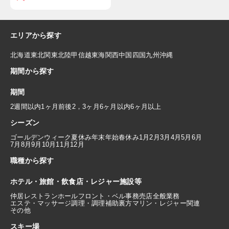
エリアから探す
北海道
東北
関東
北陸
甲信越
東海
関西
中国
四国
九州
沖縄
期間から探す
期間
2週間以内
1ヶ月前後
2，3ヶ月
6ヶ月以内
6ヶ月以上
シーズン
ゴールデンウィーク
夏休み
年末年始
春休み
1月
2月
3月
4月
5月
6月
7月
8月
9月
10月
11月
12月
職種から探す
ホテル・旅館・飲食店・レジャー施設等
仲居
レストランホール
フロント・ベル
事務
売店
全般業務
エステ・マッサージ
調理・調理補助
裏方
マリン・レジャー関連
その他
スキー場