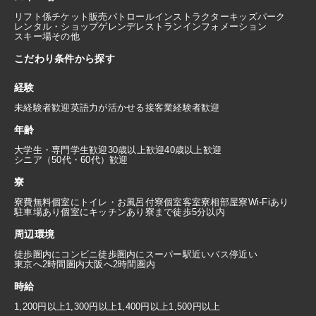
リフト係
チケット販売
パトロール
インストラクター
キッズパーク
レンタル・ショップ
ゲレンデレストラン
インフォメーション
スキー場その他
こだわり条件から探す
経験
未経験者歓迎
英語力が活かせる
接客業経験者歓迎
年齢
大学生・専門学生歓迎
30歳以上歓迎
40歳以上歓迎
シニア（50代・60代）歓迎
寮
寮費無料
個室にトイレ・お風呂付
寮個室
客室寮
相部屋寮
Wi-Fiあり
駐車場あり
個室にキッチンあり
寮まで徒歩5分以内
周辺環境
徒歩圏内にコンビニ
徒歩圏内にスーパー
駅近い
バス停近い
東京へ2時間圏内
大阪へ2時間圏内
時給
1,200円以上
1,300円以上
1,400円以上
1,500円以上