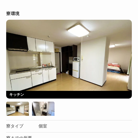
寮環境
キッチン
寮タイプ
個室
寮までの所要