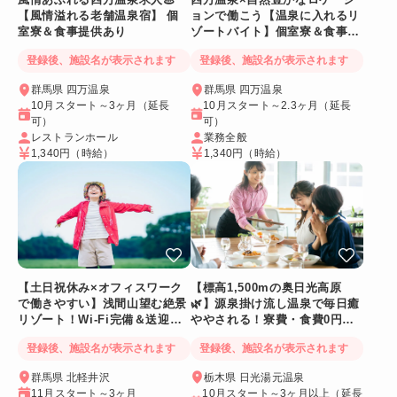
【風情溢れる老舗温泉宿】 個
ョンで働こう【温泉に入れるリ
室寮＆食事提供あり
ゾートバイト】個室寮＆食事提
供あり◎
登録後、施設名が表示されます
登録後、施設名が表示されます
群馬県 四万温泉
群馬県 四万温泉
10月スタート～3ヶ月（延長
10月スタート～2.3ヶ月（延長
可）
可）
レストランホール
業務全般
1,340円
（時給）
1,340円
（時給）
【土日祝休み×オフィスワーク
【標高1,500mの奥日光高原
で働きやすい】浅間山望む絶景
🌿】源泉掛け流し温泉で毎日癒
リゾート！Wi-Fi完備＆送迎バ
ややされる！寮費・食費0円！
スあり
Wi-Fi個室寮
登録後、施設名が表示されます
登録後、施設名が表示されます
群馬県 北軽井沢
栃木県 日光湯元温泉
11月スタート～3ヶ月
10月スタート～3ヶ月以上（延長