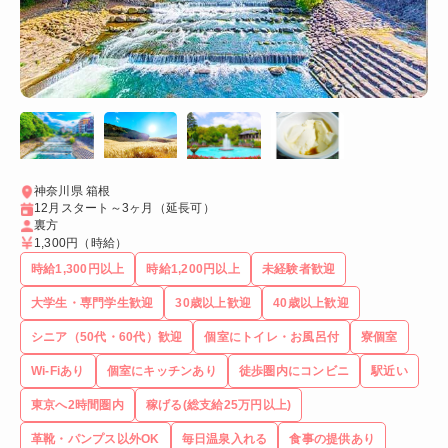
神奈川県 箱根
12月スタート～3ヶ月（延長可）
裏方
1,300円
（時給）
時給1,300円以上
時給1,200円以上
未経験者歓迎
大学生・専門学生歓迎
30歳以上歓迎
40歳以上歓迎
シニア（50代・60代）歓迎
個室にトイレ・お風呂付
寮個室
Wi-Fiあり
個室にキッチンあり
徒歩圏内にコンビニ
駅近い
東京へ2時間圏内
稼げる(総支給25万円以上)
革靴・パンプス以外OK
毎日温泉入れる
食事の提供あり