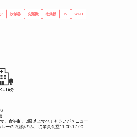
ジ
炊飯器
洗濯機
乾燥機
TV
Wi-Fi
バス10分
)
無
/1食。食券制。3回以上食べても良いがメニュー
レーの2種類のみ。従業員食堂11:00-17:00