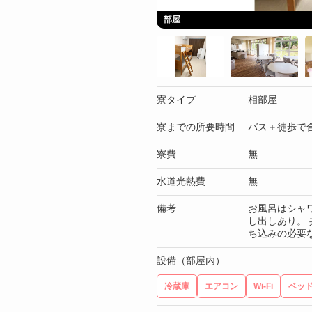
部屋
寮タイプ
相部屋
寮までの所要時間
バス＋徒歩で合
寮費
無
水道光熱費
無
備考
お風呂はシャ
し出しあり。
ち込みの必要
設備（部屋内）
冷蔵庫
エアコン
Wi-Fi
ベッ