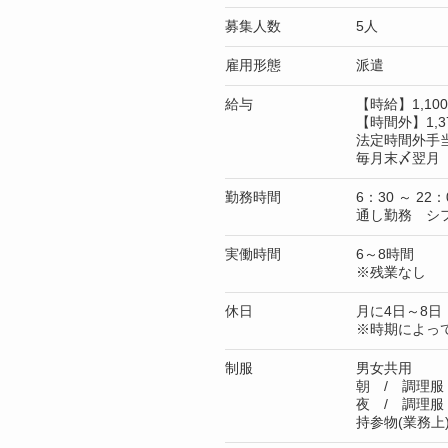
募集人数
5人
雇用形態
派遣
給与
【時給】1,1
【時間外】1,3
法定時間外手
毎月末〆翌月 
勤務時間
6：30 ～ 22：
通し勤務 シ
実働時間
6～8時間
※残業なし
休日
月に4日～8日
※時期によっ
制服
男女共用
朝 / 調理服
夜 / 調理服
持参物(業務上