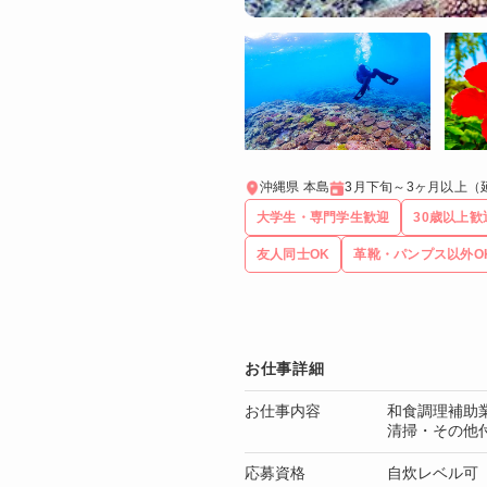
沖縄県 本島
3月下旬～3ヶ月以上（
大学生・専門学生歓迎
30歳以上歓
友人同士OK
革靴・パンプス以外O
お仕事詳細
お仕事内容
和食調理補助
清掃・その他
応募資格
自炊レベル可