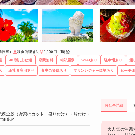
（時給）
延長可）
和食調理補助
1,100円
迎
40歳以上歓迎
寮費無料
相部屋寮
Wi-Fiあり
駐車場あり
通
K
正社員雇用あり
食事の提供あり
マリンレジャー環境あり
ビーチ
お仕事詳細
業務全般（野菜のカット・盛り付け）・片付け・
付随業務
大人気の沖縄
れた大型リゾ