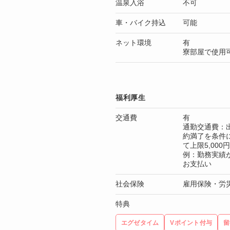
温泉入浴
不可
車・バイク持込
可能
ネット環境
有
寮部屋で使用
福利厚生
交通費
有
通勤交通費：出
約満了を条件
て上限5,00
例：勤務実績が3
お支払い
社会保険
雇用保険・労
特典
エグゼタイム
Vポイント付与
留