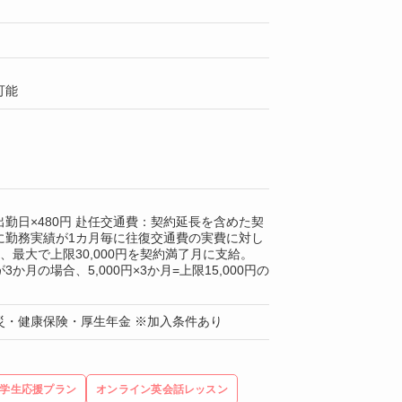
可能
勤日×480円 赴任交通費：契約延長を含めた契
に勤務実績が1カ月毎に往復交通費の実費に対し
0円、最大で上限30,000円を契約満了月に支給。
か月の場合、5,000円×3か月=上限15,000円の
災・健康保険・厚生年金 ※加入条件あり
学生応援プラン
オンライン英会話レッスン