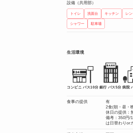
設備（共用部）
トイレ
洗面台
キッチン
レン
シャワー
駐車場
生活環境
コンビニ バス10分
銀行 バス5分
病院 
食事の提供
有
2食(朝・昼・晩
休日の提供：
備考：350円
は日替わりorカ