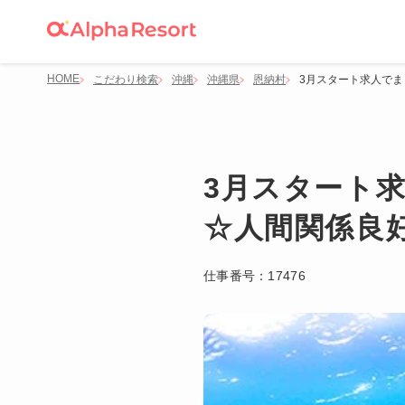
HOME
こだわり検索
沖縄
沖縄県
恩納村
3月スタート求人で
3月スタート
☆人間関係良
仕事番号：
17476