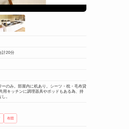
共同スペース
計20分
ワーのみ。部屋内に机あり。シーツ・枕・毛布貸
 共用キッチンに調理器具やポッドもある為、持
なし。
ド
布団