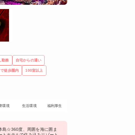
し勤務
自宅からの通い
まで徒歩圏内
100室以上
寮環境
生活環境
福利厚生
本島☆360度、周囲を海に囲ま
ートホテルで住み込みリゾート