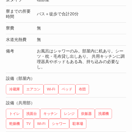
寮までの所要
バス＋徒歩で合計20分
時間
寮費
無
水道光熱費
無
備考
お風呂はシャワーのみ。部屋内に机あり。シー
ツ・枕・毛布貸し出しあり。 共用キッチンに調
理器具やポッドもある為、持ち込みの必要な
し。
設備（部屋内）
冷蔵庫
エアコン
Wi-Fi
ベッド
布団
設備（共用部）
トイレ
洗面台
キッチン
レンジ
炊飯器
洗濯機
乾燥機
TV
Wi-Fi
シャワー
駐車場