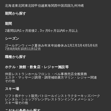
北海道
東北
関東
北陸
甲信越
東海
関西
中国
四国
九州
沖縄
期間から探す
期間
2週間以内
1ヶ月前後
2，3ヶ月
6ヶ月以内
6ヶ月以上
シーズン
ゴールデンウィーク
夏休み
年末年始
春休み
1月
2月
3月
4月
5月
6月
7月
8月
9月
10月
11月
12月
職種から探す
ホテル・旅館・飲食店・レジャー施設等
仲居
レストランホール
フロント・ベル
事務
売店
全般業務
エステ・マッサージ
調理・調理補助
裏方
マリン・レジャー関連
その他
スキー場
リフト係
チケット販売
パトロール
インストラクター
キッズパーク
レンタル・ショップ
ゲレンデレストラン
インフォメーション
スキー場その他
こだわり条件から探す