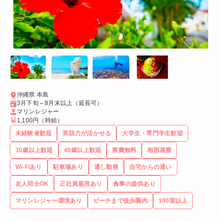
沖縄県 本島
3月下旬～8月末以上（延長可）
マリンレジャー
1,100円
（時給）
未経験者歓迎
英語力が活かせる
大学生・専門学生歓迎
30歳以上歓迎
40歳以上歓迎
寮費無料
相部屋寮
Wi-Fiあり
駐車場あり
通し勤務
自宅からの通い
友人同士OK
正社員雇用あり
食事の提供あり
マリンレジャー環境あり
ビーチまで徒歩圏内
100室以上