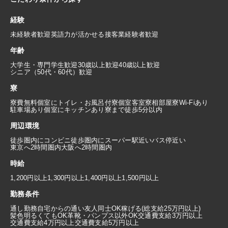
経験
未経験者歓迎
英語力が活かせる
接客業経験者歓迎
年齢
大学生・専門学生歓迎
30歳以上歓迎
40歳以上歓迎
シニア（50代・60代）歓迎
寮
寮費無料
個室にトイレ・お風呂付
寮個室
客室寮
相部屋寮
Wi-Fiあり
駐車場あり
個室にキッチンあり
寮まで徒歩5分以内
周辺環境
徒歩圏内にコンビニ
徒歩圏内にスーパー
駅近い
バス停近い
東京へ2時間圏内
大阪へ2時間圏内
時給
1,200円以上
1,300円以上
1,400円以上
1,500円以上
勤務条件
通し勤務
自宅からの通い
友人同士OK
稼げる(総支給25万円以上)
髪色明るくてもOK
革靴・パンプス以外OK
交通費支給3万円以上
交通費支給4万円以上
交通費支給5万円以上