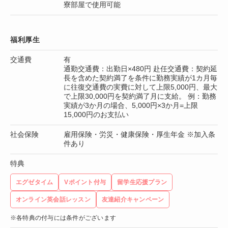
寮部屋で使用可能
福利厚生
交通費
有
通勤交通費：出勤日×480円 赴任交通費：契約延
長を含めた契約満了を条件に勤務実績が1カ月毎
に往復交通費の実費に対して上限5,000円、最大
で上限30,000円を契約満了月に支給。 例：勤務
実績が3か月の場合、5,000円×3か月=上限
15,000円のお支払い
社会保険
雇用保険・労災・健康保険・厚生年金 ※加入条
件あり
特典
エグゼタイム
Vポイント付与
留学生応援プラン
オンライン英会話レッスン
友達紹介キャンペーン
※各特典の付与には条件がございます