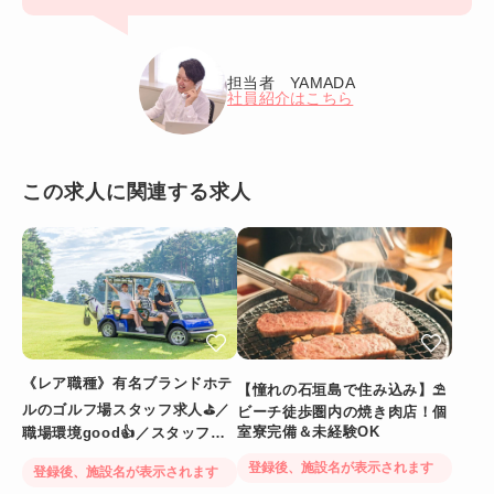
担当者 YAMADA
社員紹介はこちら
この求人に関連する求人
《レア職種》有名ブランドホテ
【憧れの石垣島で住み込み】⛱
ルのゴルフ場スタッフ求人⛳／
ビーチ徒歩圏内の焼き肉店！個
室寮完備＆未経験OK
職場環境good👍／スタッフ満
足度◎
登録後、施設名が表示されます
登録後、施設名が表示されます