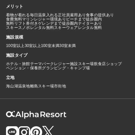
メリット
着物が着れる
毎日温泉入れる
正社員雇用あり
食事の提供あり
食費無料
マリンレジャー環境あり
ビーチまで徒歩圏内
無料リフト券付き
ゲレンデまで徒歩圏内
ナイターあり
スキースノボレンタル無料
スキーウェアレンタル無料
施設規模
100室以上
30室以上100室未満
30室未満
施設タイプ
ホテル・旅館
テーマパーク
レジャー施設
スキー場
飲食店
ショップ
ペンション・保養所
グランピング・キャンプ場
立地
海
山
湖
温泉地
離島
スキー場
市街地