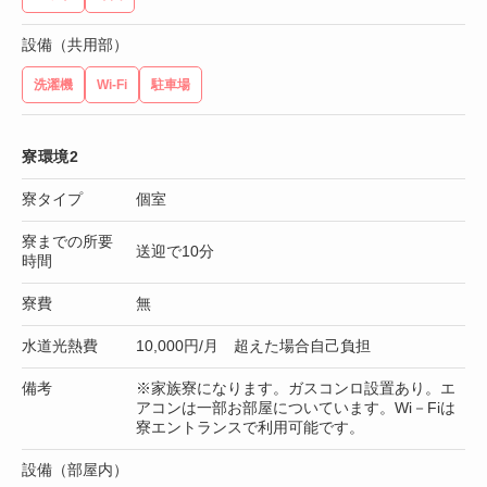
設備（共用部）
洗濯機
Wi-Fi
駐車場
寮環境2
寮タイプ
個室
寮までの所要
送迎で10分
時間
寮費
無
水道光熱費
10,000円/月 超えた場合自己負担
備考
※家族寮になります。ガスコンロ設置あり。エ
アコンは一部お部屋についています。Wi－Fiは
寮エントランスで利用可能です。
設備（部屋内）