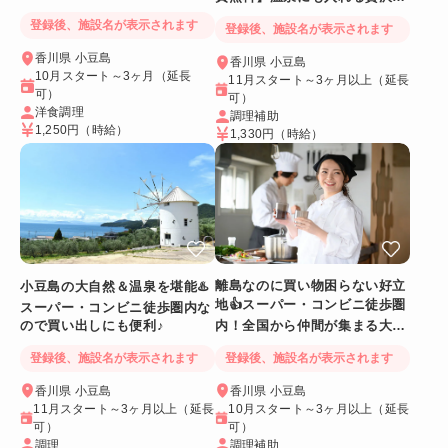
トホテル♪【毎日温泉入浴OK】
典あり！
登録後、施設名が表示されます
登録後、施設名が表示されます
香川県 小豆島
香川県 小豆島
10月スタート～3ヶ月（延長
11月スタート～3ヶ月以上（延長
可）
可）
洋食調理
調理補助
1,250円
（時給）
1,330円
（時給）
離島なのに買い物困らない好立
小豆島の大自然＆温泉を堪能♨️
地👍スーパー・コンビニ徒歩圏
スーパー・コンビニ徒歩圏内な
ので買い出しにも便利♪
内！全国から仲間が集まる大型
ホテル✨
登録後、施設名が表示されます
登録後、施設名が表示されます
香川県 小豆島
香川県 小豆島
11月スタート～3ヶ月以上（延長
10月スタート～3ヶ月以上（延長
可）
可）
調理
調理補助