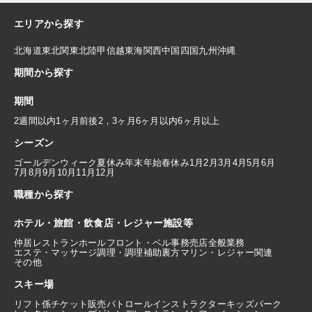
エリアから探す
北海道
東北
関東
北陸
甲信越
東海
関西
中国
四国
九州
沖縄
期間から探す
期間
2週間以内
1ヶ月前後
2，3ヶ月
6ヶ月以内
6ヶ月以上
シーズン
ゴールデンウィーク
夏休み
年末年始
春休み
1月
2月
3月
4月
5月
6月
7月
8月
9月
10月
11月
12月
職種から探す
ホテル・旅館・飲食店・レジャー施設等
仲居
レストランホール
フロント・ベル
事務
売店
全般業務
エステ・マッサージ
調理・調理補助
裏方
マリン・レジャー関連
その他
スキー場
リフト係
チケット販売
パトロール
インストラクター
キッズパーク