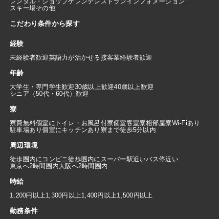
レンタル・ショップ
ゲレンデレストラン
インフォメーション
スキー場その他
こだわり条件から探す
経験
未経験者歓迎
英語力が活かせる
接客業経験者歓迎
年齢
大学生・専門学生歓迎
30歳以上歓迎
40歳以上歓迎
シニア（50代・60代）歓迎
寮
寮費無料
個室にトイレ・お風呂付
寮個室
客室寮
相部屋寮
Wi-Fiあり
駐車場あり
個室にキッチンあり
寮まで徒歩5分以内
周辺環境
徒歩圏内にコンビニ
徒歩圏内にスーパー
駅近い
バス停近い
東京へ2時間圏内
大阪へ2時間圏内
時給
1,200円以上
1,300円以上
1,400円以上
1,500円以上
勤務条件