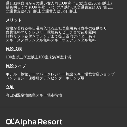
通し勤務
自宅からの通い
友人同士OK
稼げる(総支給25万円以上)
髪色明るくてもOK
革靴・パンプス以外OK
交通費支給3万円以上
交通費支給4万円以上
交通費支給5万円以上
メリット
着物が着れる
毎日温泉入れる
正社員雇用あり
食事の提供あり
食費無料
マリンレジャー環境あり
ビーチまで徒歩圏内
無料リフト券付き
ゲレンデまで徒歩圏内
ナイターあり
スキースノボレンタル無料
スキーウェアレンタル無料
施設規模
100室以上
30室以上100室未満
30室未満
施設タイプ
ホテル・旅館
テーマパーク
レジャー施設
スキー場
飲食店
ショップ
ペンション・保養所
グランピング・キャンプ場
立地
海
山
湖
温泉地
離島
スキー場
市街地