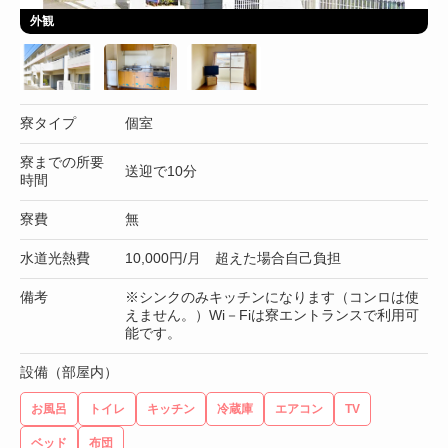
外観
寮タイプ
個室
寮までの所要
送迎で10分
時間
寮費
無
水道光熱費
10,000円/月 超えた場合自己負担
備考
※シンクのみキッチンになります（コンロは使
えません。）Wi－Fiは寮エントランスで利用可
能です。
設備（部屋内）
お風呂
トイレ
キッチン
冷蔵庫
エアコン
TV
ベッド
布団