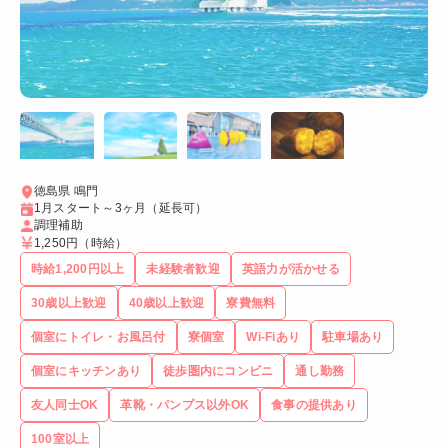
徳島県 鳴門
1月スタート～3ヶ月（延長可）
調理補助
1,250円
（時給）
時給1,200円以上
未経験者歓迎
英語力が活かせる
30歳以上歓迎
40歳以上歓迎
寮費無料
個室にトイレ・お風呂付
寮個室
Wi-Fiあり
駐車場あり
個室にキッチンあり
徒歩圏内にコンビニ
通し勤務
友人同士OK
革靴・パンプス以外OK
食事の提供あり
100室以上