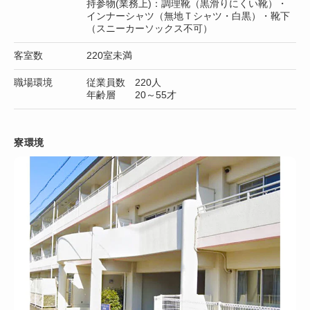
持参物(業務上)：調理靴（黒滑りにくい靴）・
インナーシャツ（無地Ｔシャツ・白黒）・靴下
（スニーカーソックス不可）
客室数
220室未満
職場環境
従業員数 220人
年齢層 20～55才
寮環境