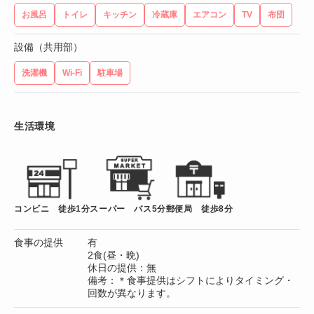
お風呂
トイレ
キッチン
冷蔵庫
エアコン
TV
布団
設備（共用部）
洗濯機
Wi-Fi
駐車場
生活環境
コンビニ 徒歩1分
スーパー バス5分
郵便局 徒歩8分
食事の提供
有
2食(昼・晩)
休日の提供：無
備考：＊食事提供はシフトによりタイミング・
回数が異なります。