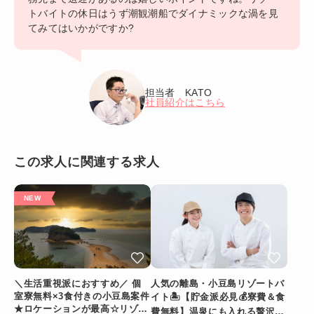
トバイトの休日はうず潮観潮船でダイナミックな渦を見
てみてはいかがですか?
担当者 KATO
社員紹介はこちら
この求人に関連する求人
＼生活重視派におすすめ／ 個
人気の離島・小豆島リゾートバ
室寮無料×3食付きの小豆島案件
イト🏝️【貯金派必見💰寮費＆食
★ロケーションが最高☆リゾー
費無料】温泉にも入れる贅沢特