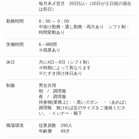
毎月末〆翌月 20日払い（20日が土日祝の場合
は前日）
勤務時間
8：00 ～ 0：00
中抜け勤務・通し勤務・両方あり シフト制・
時間変動あり
実働時間
6～8時間
※残業あり
休日
月に4日～8日（シフト制）
※時期によって異なります
※たすき掛け休日あり
制服
男女共用
朝 / 調理服
夜 / 調理服
持参物(業務上)：・黒いズボン ・（あれば）
調理靴 無ければ足のサイズをご連絡くださ
い。・インナー・靴下
職場環境
従業員数 290人
年齢層 49才