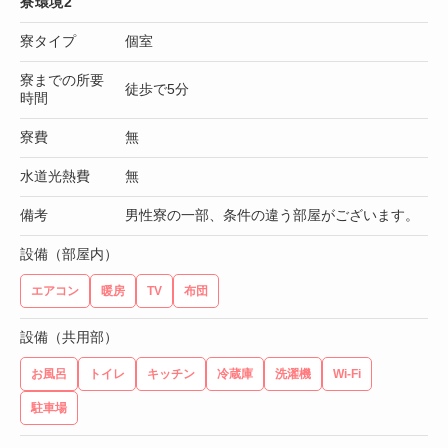
寮環境2
寮タイプ
個室
寮までの所要
徒歩で5分
時間
寮費
無
水道光熱費
無
備考
男性寮の一部、条件の違う部屋がございます。
設備（部屋内）
エアコン
暖房
TV
布団
設備（共用部）
お風呂
トイレ
キッチン
冷蔵庫
洗濯機
Wi-Fi
駐車場