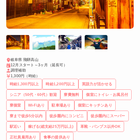
岐阜県 飛騨高山
12月スタート～3ヶ月（延長可）
調理補助
1,300円
（時給）
時給1,300円以上
時給1,200円以上
英語力が活かせる
シニア（50代・60代）歓迎
寮費無料
個室にトイレ・お風呂付
寮個室
Wi-Fiあり
駐車場あり
個室にキッチンあり
寮まで徒歩5分以内
徒歩圏内にコンビニ
徒歩圏内にスーパー
駅近い
稼げる(総支給25万円以上)
革靴・パンプス以外OK
正社員雇用あり
食事の提供あり