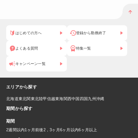
はじめての方へ
登録から勤務終了
よくある質問
特集一覧
キャンペーン一覧
エリアから探す
北海道
東北
関東
北陸
甲信越
東海
関西
中国
四国
九州
沖縄
期間から探す
期間
2週間以内
1ヶ月前後
2，3ヶ月
6ヶ月以内
6ヶ月以上