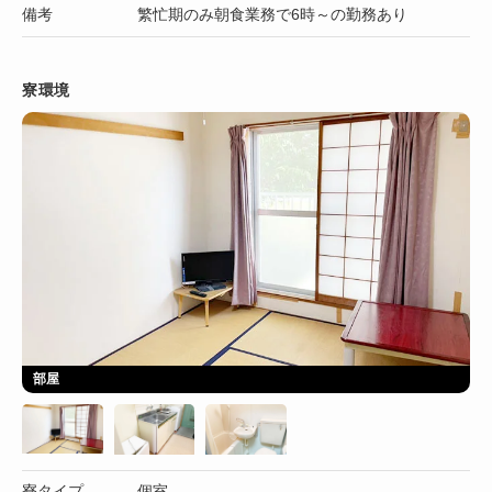
備考
繁忙期のみ朝食業務で6時～の勤務あり
寮環境
部屋
寮タイプ
個室