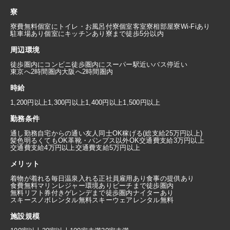
寮
寮費無料
個室にトイレ・お風呂付
寮個室
客室寮
相部屋寮
Wi-Fiあり
駐車場あり
個室にキッチンあり
寮まで徒歩5分以内
周辺環境
徒歩圏内にコンビニ
徒歩圏内にスーパー
駅近い
バス停近い
東京へ2時間圏内
大阪へ2時間圏内
時給
1,200円以上
1,300円以上
1,400円以上
1,500円以上
勤務条件
通し勤務
自宅からの通い
友人同士OK
稼げる(総支給25万円以上)
髪色明るくてもOK
革靴・パンプス以外OK
交通費支給3万円以上
交通費支給4万円以上
交通費支給5万円以上
メリット
着物が着れる
毎日温泉入れる
正社員雇用あり
食事の提供あり
食費無料
マリンレジャー環境あり
ビーチまで徒歩圏内
無料リフト券付き
ゲレンデまで徒歩圏内
ナイターあり
スキースノボレンタル無料
スキーウェアレンタル無料
施設規模