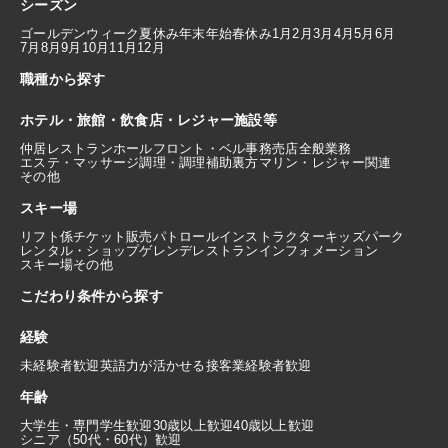
シーズン
ゴールデンウィーク
夏休み
年末年始
春休み
1月
2月
3月
4月
5月
6月
7月
8月
9月
10月
11月
12月
職種から探す
ホテル・旅館・飲食店・レジャー施設等
仲居
レストランホール
フロント・ベル
事務
売店
全般業務
エステ・マッサージ
調理・調理補助
裏方
マリン・レジャー関連
その他
スキー場
リフト係
チケット販売
パトロール
インストラクター
キッズパーク
レンタル・ショップ
ゲレンデレストラン
インフォメーション
スキー場その他
こだわり条件から探す
経験
未経験者歓迎
英語力が活かせる
接客業経験者歓迎
年齢
大学生・専門学生歓迎
30歳以上歓迎
40歳以上歓迎
シニア（50代・60代）歓迎