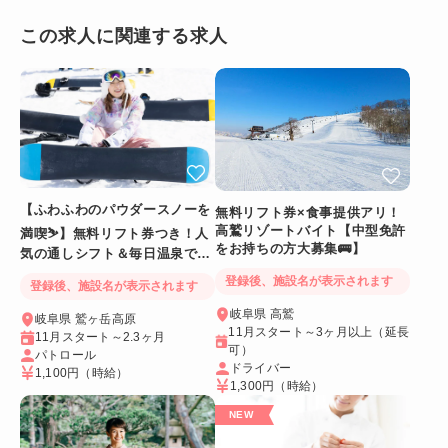
この求人に関連する求人
【ふわふわのパウダースノーを
無料リフト券×食事提供アリ！
高鷲リゾートバイト【中型免許
満喫⛷️】無料リフト券つき！人
をお持ちの方大募集🚌】
気の通しシフト＆毎日温泉でリ
フレッシュ
登録後、施設名が表示されます
登録後、施設名が表示されます
岐阜県 高鷲
岐阜県 鷲ヶ岳高原
11月スタート～3ヶ月以上（延長
11月スタート～2.3ヶ月
可）
パトロール
ドライバー
1,100円
（時給）
1,300円
（時給）