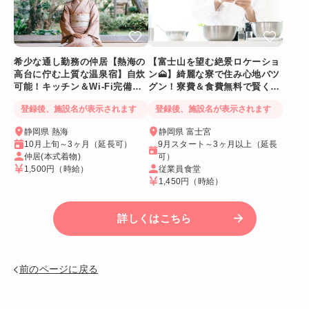
希少な通し勤務の仲居【熱海の
【富士山を望む絶景ロケーショ
高台に佇む上質な温泉宿】自炊
ン🗻】綺麗な寮で住み心地バツ
可能！キッチン＆Wi-Fi完備！
グン！寮費＆食費無料で賢く稼
個室寮
げる人気求人
登録後、施設名が表示されます
登録後、施設名が表示されます
静岡県 熱海
静岡県 富士宮
10月上旬～3ヶ月（延長可）
9月スタート～3ヶ月以上（延長
仲居(本式着物)
可）
1,500円
（時給）
従業員食堂
1,450円
（時給）
詳しくはこちら
前のページに戻る