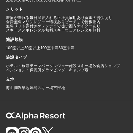
メリット
着物が着れる
毎日温泉入れる
正社員雇用あり
食事の提供あり
食費無料
マリンレジャー環境あり
ビーチまで徒歩圏内
無料リフト券付き
ゲレンデまで徒歩圏内
ナイターあり
スキースノボレンタル無料
スキーウェアレンタル無料
施設規模
100室以上
30室以上100室未満
30室未満
施設タイプ
ホテル・旅館
テーマパーク
レジャー施設
スキー場
飲食店
ショップ
ペンション・保養所
グランピング・キャンプ場
立地
海
山
湖
温泉地
離島
スキー場
市街地