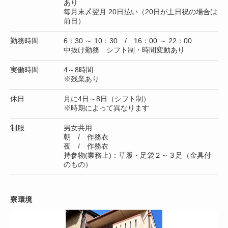
あり
毎月末〆翌月 20日払い（20日が土日祝の場合は
前日）
勤務時間
6：30 ～ 10：30 / 16：00 ～ 22：00
中抜け勤務 シフト制・時間変動あり
実働時間
4～8時間
※残業あり
休日
月に4日～8日（シフト制）
※時期によって異なります
制服
男女共用
朝 / 作務衣
夜 / 作務衣
持参物(業務上)：草履・足袋２～３足（金具付
のもの）
寮環境