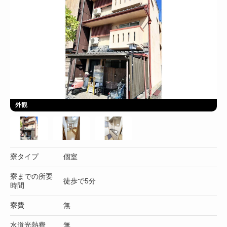
外観
寮タイプ
個室
寮までの所要
徒歩で5分
時間
寮費
無
水道光熱費
無