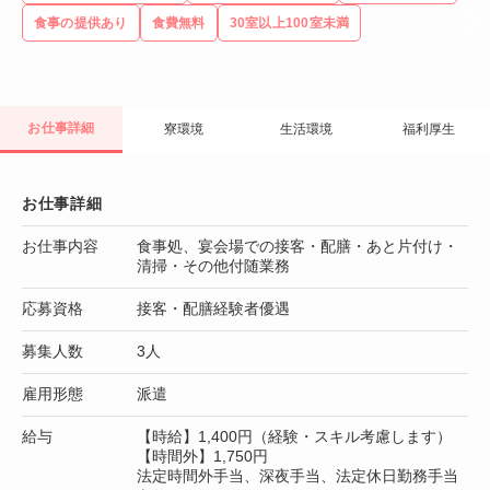
食事の提供あり
食費無料
30室以上100室未満
お仕事詳細
寮環境
生活環境
福利厚生
お仕事詳細
お仕事内容
食事処、宴会場での接客・配膳・あと片付け・
清掃・その他付随業務
応募資格
接客・配膳経験者優遇
募集人数
3人
雇用形態
派遣
給与
【時給】1,400円（経験・スキル考慮します）
【時間外】1,750円
法定時間外手当、深夜手当、法定休日勤務手当