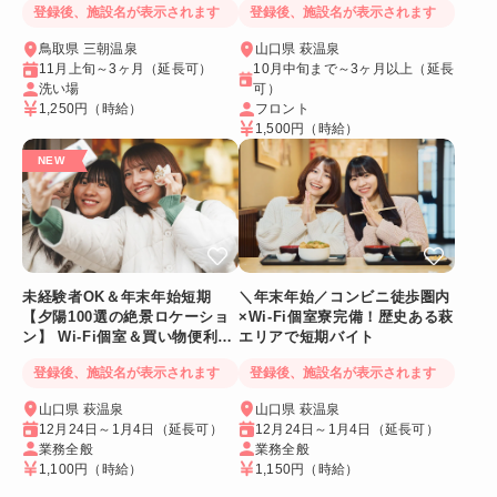
登録後、施設名が表示されます
登録後、施設名が表示されます
鳥取県 三朝温泉
山口県 萩温泉
11月上旬～3ヶ月（延長可）
10月中旬まで～3ヶ月以上（延長
洗い場
可）
1,250円
（時給）
フロント
1,500円
（時給）
未経験者OK＆年末年始短期
＼年末年始／コンビニ徒歩圏内
【夕陽100選の絶景ロケーショ
×Wi-Fi個室寮完備！歴史ある萩
ン】 Wi-Fi個室＆買い物便利な
エリアで短期バイト
環境◎
登録後、施設名が表示されます
登録後、施設名が表示されます
山口県 萩温泉
山口県 萩温泉
12月24日～1月4日（延長可）
12月24日～1月4日（延長可）
業務全般
業務全般
1,100円
（時給）
1,150円
（時給）