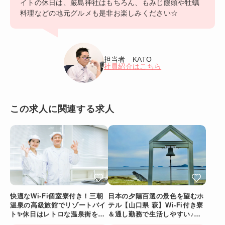
イトの休日は、厳島神社はもちろん、もみじ饅頭や牡蠣
料理などの地元グルメも是非お楽しみください☆
担当者 KATO
社員紹介はこちら
この求人に関連する求人
快適なWi-Fi個室寮付き！三朝
日本の夕陽百選の景色を望むホ
温泉の高級旅館でリゾートバイ
テル【山口県 萩】Wi-Fi付き寮
ト✨休日はレトロな温泉街をの
＆通し勤務で生活しやすい♪絶
んびり散策♪
景も毎日満喫！