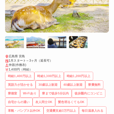
広島県 宮島
1月スタート～3ヶ月（延長可）
仲居(作務衣)
1,400円
（時給）
時給1,400円以上
時給1,300円以上
時給1,200円以上
英語力が活かせる
30歳以上歓迎
40歳以上歓迎
寮費無料
寮個室
Wi-Fiあり
寮まで徒歩5分以内
徒歩圏内にコンビニ
自宅からの通い
友人同士OK
髪色明るくてもOK
革靴・パンプス以外OK
交通費支給3万円以上
毎日温泉入れる