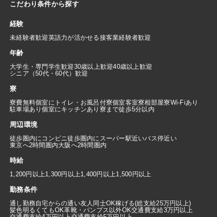
こだわり条件から探す
経験
未経験者歓迎
英語力が活かせる
接客業経験者歓迎
年齢
大学生・専門学生歓迎
30歳以上歓迎
40歳以上歓迎
シニア（50代・60代）歓迎
寮
寮費無料
個室にトイレ・お風呂付
寮個室
客室寮
相部屋寮
Wi-Fiあり
駐車場あり
個室にキッチンあり
寮まで徒歩5分以内
周辺環境
徒歩圏内にコンビニ
徒歩圏内にスーパー
駅近い
バス停近い
東京へ2時間圏内
大阪へ2時間圏内
時給
1,200円以上
1,300円以上
1,400円以上
1,500円以上
勤務条件
通し勤務
自宅からの通い
友人同士OK
稼げる(総支給25万円以上)
髪色明るくてもOK
革靴・パンプス以外OK
交通費支給3万円以上
交通費支給4万円以上
交通費支給5万円以上