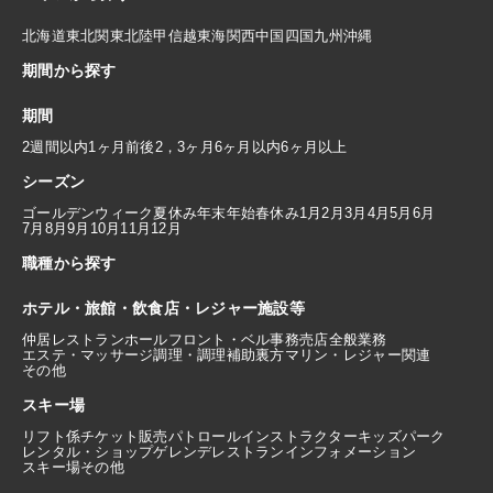
北海道
東北
関東
北陸
甲信越
東海
関西
中国
四国
九州
沖縄
期間から探す
期間
2週間以内
1ヶ月前後
2，3ヶ月
6ヶ月以内
6ヶ月以上
シーズン
ゴールデンウィーク
夏休み
年末年始
春休み
1月
2月
3月
4月
5月
6月
7月
8月
9月
10月
11月
12月
職種から探す
ホテル・旅館・飲食店・レジャー施設等
仲居
レストランホール
フロント・ベル
事務
売店
全般業務
エステ・マッサージ
調理・調理補助
裏方
マリン・レジャー関連
その他
スキー場
リフト係
チケット販売
パトロール
インストラクター
キッズパーク
レンタル・ショップ
ゲレンデレストラン
インフォメーション
スキー場その他