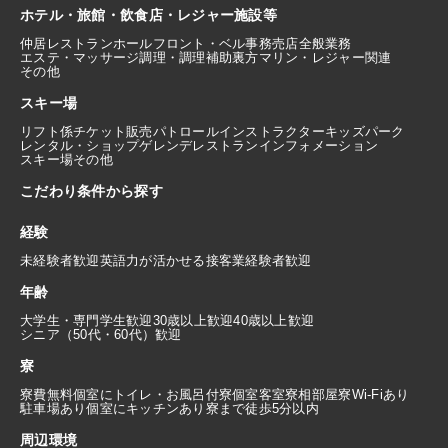
ホテル・旅館・飲食店・レジャー施設等
仲居
レストランホール
フロント・ベル
事務
売店
全般業務
エステ・マッサージ
調理・調理補助
裏方
マリン・レジャー関連
その他
スキー場
リフト係
チケット販売
パトロール
インストラクター
キッズパーク
レンタル・ショップ
ゲレンデレストラン
インフォメーション
スキー場その他
こだわり条件から探す
経験
未経験者歓迎
英語力が活かせる
接客業経験者歓迎
年齢
大学生・専門学生歓迎
30歳以上歓迎
40歳以上歓迎
シニア（50代・60代）歓迎
寮
寮費無料
個室にトイレ・お風呂付
寮個室
客室寮
相部屋寮
Wi-Fiあり
駐車場あり
個室にキッチンあり
寮まで徒歩5分以内
周辺環境