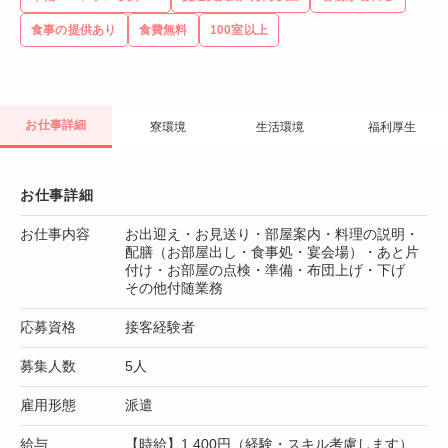
食事の提供あり
食費無料
100室以上
お仕事詳細
寮環境
生活環境
福利厚生
お仕事詳細
お仕事内容
お出迎え・お見送り・部屋案内・料理の説明・
配膳（お部屋出し・食事処・宴会場）・あと片
付け・お部屋の点検・準備・布団上げ・下げ
その他付随業務
応募資格
接客経験者
募集人数
5人
雇用形態
派遣
給与
【時給】1,400円（経験・スキル考慮します）