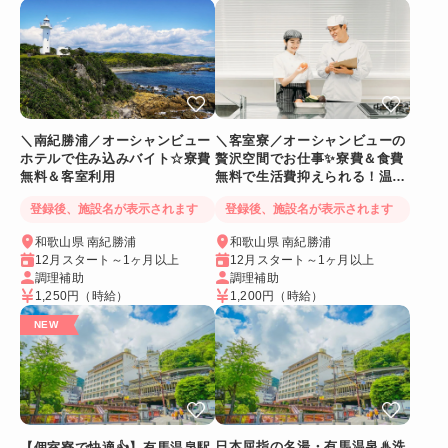
＼南紀勝浦／オーシャンビュー
＼客室寮／オーシャンビューの
ホテルで住み込みバイト☆寮費
贅沢空間でお仕事✨寮費＆食費
無料＆客室利用
無料で生活費抑えられる！温泉
に入れるリゾートバイト
登録後、施設名が表示されます
登録後、施設名が表示されます
和歌山県 南紀勝浦
和歌山県 南紀勝浦
12月スタート～1ヶ月以上
12月スタート～1ヶ月以上
調理補助
調理補助
1,250円
（時給）
1,200円
（時給）
日本屈指の名湯・有馬温泉♨洗
【個室寮で快適👍】有馬温泉駅