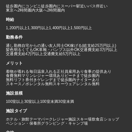
徒歩圏内にコンビニ
徒歩圏内にスーパー
駅近い
バス停近い
東京へ2時間圏内
大阪へ2時間圏内
時給
1,200円以上
1,300円以上
1,400円以上
1,500円以上
勤務条件
通し勤務
自宅からの通い
友人同士OK
稼げる(総支給25万円以上)
髪色明るくてもOK
革靴・パンプス以外OK
交通費支給3万円以上
交通費支給4万円以上
交通費支給5万円以上
メリット
着物が着れる
毎日温泉入れる
正社員雇用あり
食事の提供あり
食費無料
マリンレジャー環境あり
ビーチまで徒歩圏内
無料リフト券付き
ゲレンデまで徒歩圏内
ナイターあり
スキースノボレンタル無料
スキーウェアレンタル無料
施設規模
100室以上
30室以上100室未満
30室未満
施設タイプ
ホテル・旅館
テーマパーク
レジャー施設
スキー場
飲食店
ショップ
ペンション・保養所
グランピング・キャンプ場