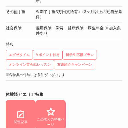
給。
その他手当
※満了手当3万円支給有♪（3ヶ月以上の勤務が条
件）
社会保険
雇用保険・労災・健康保険・厚生年金 ※加入条
件あり
特典
エグゼタイム
Vポイント付与
留学生応援プラン
オンライン英会話レッスン
友達紹介キャンペーン
※各特典の付与には条件がございます
体験談とエリア特集
この求人の特集ペ
関連記事
ージ