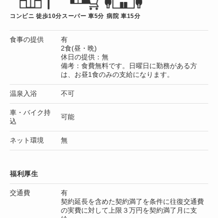
コンビニ 徒歩10分
スーパー 車5分
病院 車15分
食事の提供
有
2食(昼・晩)
休日の提供：無
備考：食費無料です。日曜日に勤務がある方
は、お昼1食のみの支給になります。
温泉入浴
不可
車・バイク持
可能
込
ネット環境
無
福利厚生
交通費
有
契約延長を含めた契約満了を条件に往復交通費
の実費に対して上限３万円を契約満了月に支