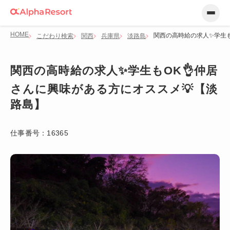
HOME
関西の高時給の求人✨学生も
こだわり検索
関西
兵庫県
淡路島
関西の高時給の求人✨学生もOK👌仲居
さんに興味がある方にオススメ💡【淡
路島】
仕事番号：
16365