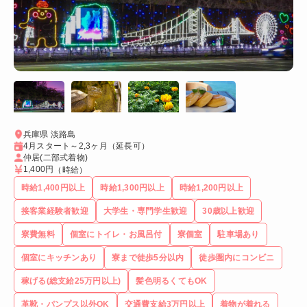
兵庫県 淡路島
4月スタート～2,3ヶ月（延長可）
仲居(二部式着物)
1,400円
（時給）
時給1,400円以上
時給1,300円以上
時給1,200円以上
接客業経験者歓迎
大学生・専門学生歓迎
30歳以上歓迎
寮費無料
個室にトイレ・お風呂付
寮個室
駐車場あり
個室にキッチンあり
寮まで徒歩5分以内
徒歩圏内にコンビニ
稼げる(総支給25万円以上)
髪色明るくてもOK
革靴・パンプス以外OK
交通費支給3万円以上
着物が着れる