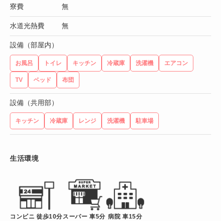
寮費
無
水道光熱費
無
設備（部屋内）
お風呂
トイレ
キッチン
冷蔵庫
洗濯機
エアコン
TV
ベッド
布団
設備（共用部）
キッチン
冷蔵庫
レンジ
洗濯機
駐車場
生活環境
コンビニ 徒歩10分
スーパー 車5分
病院 車15分