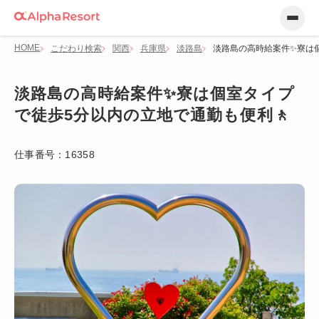
HOME
こだわり検索
関西
兵庫県
淡路島
淡路島の高時給案件✨寮は個
淡路島の高時給案件✨寮は個室タイプ
で徒歩5分以内の立地で通勤も便利🚶
仕事番号：
16358