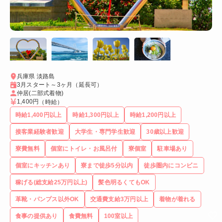
兵庫県 淡路島
3月スタート～3ヶ月（延長可）
仲居(二部式着物)
1,400円
（時給）
時給1,400円以上
時給1,300円以上
時給1,200円以上
接客業経験者歓迎
大学生・専門学生歓迎
30歳以上歓迎
寮費無料
個室にトイレ・お風呂付
寮個室
駐車場あり
個室にキッチンあり
寮まで徒歩5分以内
徒歩圏内にコンビニ
稼げる(総支給25万円以上)
髪色明るくてもOK
革靴・パンプス以外OK
交通費支給3万円以上
着物が着れる
食事の提供あり
食費無料
100室以上