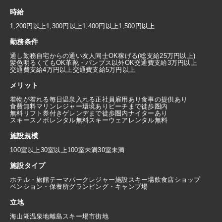
時給
1,200円以上
1,300円以上
1,400円以上
1,500円以上
勤務条件
通し勤務
自宅からの通い
友人同士OK
稼げる(総支給25万円以上)
髪色明るくてもOK
革靴・パンプス以外OK
交通費支給3万円以上
交通費支給4万円以上
交通費支給5万円以上
メリット
着物が着れる
毎日温泉入れる
正社員雇用あり
食事の提供あり
食費無料
マリンレジャー環境あり
ビーチまで徒歩圏内
無料リフト券付き
ゲレンデまで徒歩圏内
ナイターあり
スキースノボレンタル無料
スキーウェアレンタル無料
施設規模
100室以上
30室以上100室未満
30室未満
施設タイプ
ホテル・旅館
テーマパーク
レジャー施設
スキー場
飲食店
ショップ
ペンション・保養所
グランピング・キャンプ場
立地
海
山
湖
温泉地
離島
スキー場
市街地