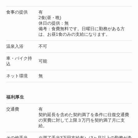
食事の提供
有
2食(昼・晩)
休日の提供：無
備考：食費無料です。日曜日に勤務がある方
は、お昼1食のみの支給になります。
温泉入浴
不可
車・バイク持
可能
込
ネット環境
無
福利厚生
交通費
有
契約延長を含めた契約満了を条件に往復交通費
の実費に対して上限３万円を契約満了月に支
給。
その他手当
※満了手当3万円支給有♪（3ヶ月以上の勤務が条