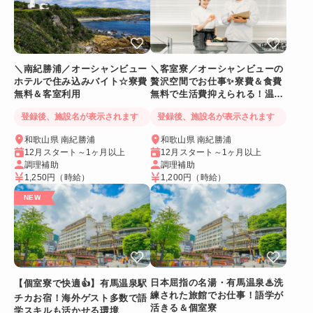
＼南紀勝浦／オーシャンビュー
＼客室寮／オーシャンビューの
ホテルで住み込みバイト☆寮費
贅沢空間でお仕事✨寮費＆食費
無料＆客室利用
無料で生活費抑えられる！温泉
に入れるリゾートバイト
登録後、施設名が表示されます
登録後、施設名が表示されます
和歌山県 南紀勝浦
和歌山県 南紀勝浦
12月スタート～1ヶ月以上
12月スタート～1ヶ月以上
調理補助
調理補助
1,250円
（時給）
1,200円
（時給）
日本屈指の名湯・有馬温泉♨洗
【個室寮で快適👍】有馬温泉駅
練された旅館でお仕事！語学が
チカお宿！海外ゲスト多数で語
活きる＆個室寮
学スキルも活かせる環境