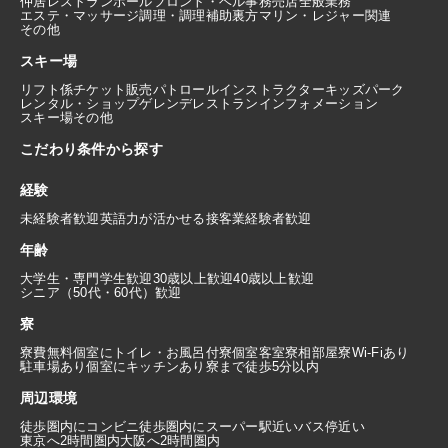
仲居
レストランホール
フロント・ベル
事務
売店
全般業務
エステ・マッサージ
調理・調理補助
裏方
マリン・レジャー関連
その他
スキー場
リフト係
チケット販売
パトロール
インストラクター
キッズパーク
レンタル・ショップ
ゲレンデレストラン
インフォメーション
スキー場その他
こだわり条件から探す
経験
未経験者歓迎
英語力が活かせる
接客業経験者歓迎
年齢
大学生・専門学生歓迎
30歳以上歓迎
40歳以上歓迎
シニア（50代・60代）歓迎
寮
寮費無料
個室にトイレ・お風呂付
寮個室
客室寮
相部屋寮
Wi-Fiあり
駐車場あり
個室にキッチンあり
寮まで徒歩5分以内
周辺環境
徒歩圏内にコンビニ
徒歩圏内にスーパー
駅近い
バス停近い
東京へ2時間圏内
大阪へ2時間圏内