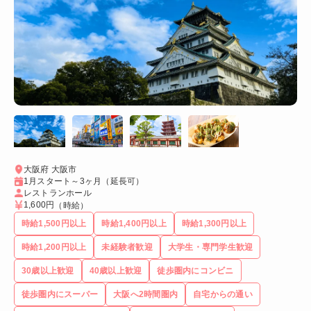
大阪府 大阪市
1月スタート～3ヶ月（延長可）
レストランホール
1,600円
（時給）
時給1,500円以上
時給1,400円以上
時給1,300円以上
時給1,200円以上
未経験者歓迎
大学生・専門学生歓迎
30歳以上歓迎
40歳以上歓迎
徒歩圏内にコンビニ
徒歩圏内にスーパー
大阪へ2時間圏内
自宅からの通い