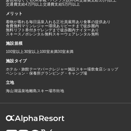
髪色明るくてもOK
革靴・パンプス以外OK
交通費支給3万円以上
交通費支給4万円以上
交通費支給5万円以上
メリット
着物が着れる
毎日温泉入れる
正社員雇用あり
食事の提供あり
食費無料
マリンレジャー環境あり
ビーチまで徒歩圏内
無料リフト券付き
ゲレンデまで徒歩圏内
ナイターあり
スキースノボレンタル無料
スキーウェアレンタル無料
施設規模
100室以上
30室以上100室未満
30室未満
施設タイプ
ホテル・旅館
テーマパーク
レジャー施設
スキー場
飲食店
ショップ
ペンション・保養所
グランピング・キャンプ場
立地
海
山
湖
温泉地
離島
スキー場
市街地