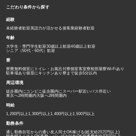
こだわり条件から探す
経験
未経験者歓迎
英語力が活かせる
接客業経験者歓迎
年齢
大学生・専門学生歓迎
30歳以上歓迎
40歳以上歓迎
シニア（50代・60代）歓迎
寮
寮費無料
個室にトイレ・お風呂付
寮個室
客室寮
相部屋寮
Wi-Fiあり
駐車場あり
個室にキッチンあり
寮まで徒歩5分以内
周辺環境
徒歩圏内にコンビニ
徒歩圏内にスーパー
駅近い
バス停近い
東京へ2時間圏内
大阪へ2時間圏内
時給
1,200円以上
1,300円以上
1,400円以上
1,500円以上
勤務条件
通し勤務
自宅からの通い
友人同士OK
稼げる(総支給25万円以上)