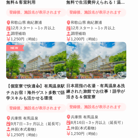
無料＆客室利用
無料で生活費抑えられる！温泉
に入れるリゾートバイト
登録後、施設名が表示されます
登録後、施設名が表示されます
和歌山県 南紀勝浦
和歌山県 南紀勝浦
12月スタート～1ヶ月以上
12月スタート～1ヶ月以上
調理補助
調理補助
1,250円
（時給）
1,200円
（時給）
日本屈指の名湯・有馬温泉♨洗
【個室寮で快適👍】有馬温泉駅
練された旅館でお仕事！語学が
チカお宿！海外ゲスト多数で語
活きる＆個室寮
学スキルも活かせる環境
登録後、施設名が表示されます
登録後、施設名が表示されます
兵庫県 有馬温泉
兵庫県 有馬温泉
8月16日～3ヶ月以上（延長可）
9月7日～3ヶ月以上（延長可）
仲居(本式着物)
仲居(本式着物)
1,250円
（時給）
1,250円
（時給）