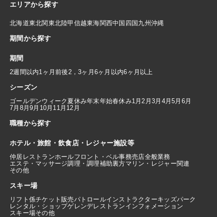
エリアから探す
北海道
東北
関東
北陸
甲信越
東海
関西
中国
四国
九州
沖縄
期間から探す
期間
2週間以内
1ヶ月前後
2，3ヶ月
6ヶ月以内
6ヶ月以上
シーズン
ゴールデンウィーク
夏休み
年末年始
春休み
1月
2月
3月
4月
5月
6月
7月
8月
9月
10月
11月
12月
職種から探す
ホテル・旅館・飲食店・レジャー施設等
仲居
レストランホール
フロント・ベル
事務
売店
全般業務
エステ・マッサージ
調理・調理補助
裏方
マリン・レジャー関連
その他
スキー場
リフト係
チケット販売
パトロール
インストラクター
キッズパーク
レンタル・ショップ
ゲレンデレストラン
インフォメーション
スキー場その他