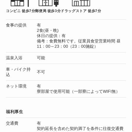
コンビニ 徒歩7分
郵便局 徒歩3分
ドラッグストア 徒歩7分
食事の提供
有
2食(昼・晩)
休日の提供：有
備考：食費無料です。従業員食堂営業時間 昼
11：00～23：00（23：00施錠）
温泉入浴
可能
車・バイク持
不可
込
ネット環境
有
寮部屋で使用可能（一部寮によってWIFI無）
福利厚生
交通費
有
契約延長を含めた契約満了を条件に往復交通費