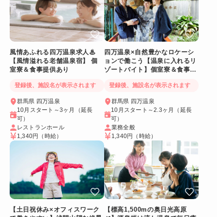
風情あふれる四万温泉求人♨
四万温泉×自然豊かなロケーシ
【風情溢れる老舗温泉宿】 個
ョンで働こう【温泉に入れるリ
室寮＆食事提供あり
ゾートバイト】個室寮＆食事提
供あり◎
登録後、施設名が表示されます
登録後、施設名が表示されます
群馬県 四万温泉
群馬県 四万温泉
10月スタート～3ヶ月（延長
10月スタート～2.3ヶ月（延長
可）
可）
レストランホール
業務全般
1,340円
（時給）
1,340円
（時給）
【土日祝休み×オフィスワーク
【標高1,500mの奥日光高原