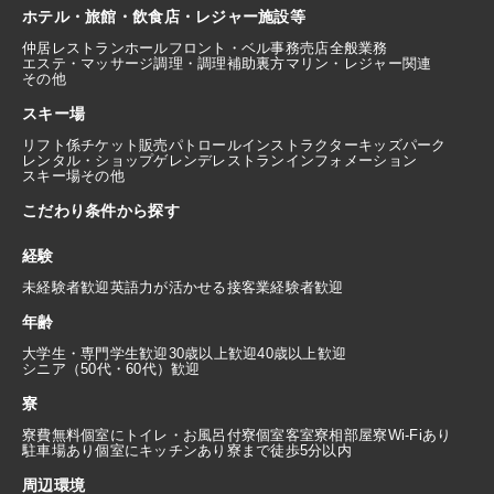
ホテル・旅館・飲食店・レジャー施設等
仲居
レストランホール
フロント・ベル
事務
売店
全般業務
エステ・マッサージ
調理・調理補助
裏方
マリン・レジャー関連
その他
スキー場
リフト係
チケット販売
パトロール
インストラクター
キッズパーク
レンタル・ショップ
ゲレンデレストラン
インフォメーション
スキー場その他
こだわり条件から探す
経験
未経験者歓迎
英語力が活かせる
接客業経験者歓迎
年齢
大学生・専門学生歓迎
30歳以上歓迎
40歳以上歓迎
シニア（50代・60代）歓迎
寮
寮費無料
個室にトイレ・お風呂付
寮個室
客室寮
相部屋寮
Wi-Fiあり
駐車場あり
個室にキッチンあり
寮まで徒歩5分以内
周辺環境