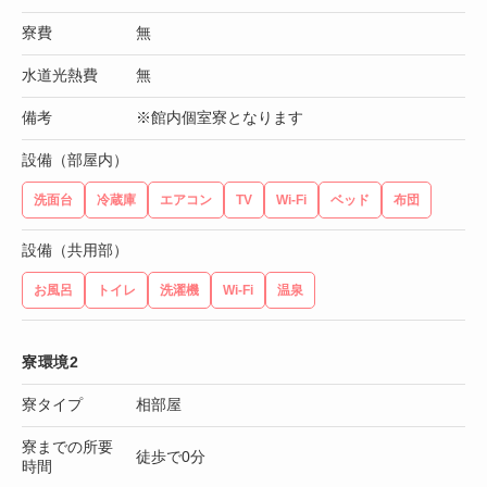
寮費
無
水道光熱費
無
備考
※館内個室寮となります
設備（部屋内）
洗面台
冷蔵庫
エアコン
TV
Wi-Fi
ベッド
布団
設備（共用部）
お風呂
トイレ
洗濯機
Wi-Fi
温泉
寮環境2
寮タイプ
相部屋
寮までの所要
徒歩で0分
時間