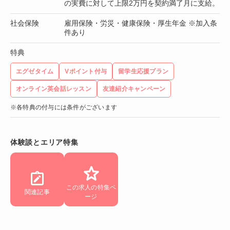
の実費に対して上限2万円を契約満了月に支給。
社会保険
雇用保険・労災・健康保険・厚生年金 ※加入条
件あり
特典
エグゼタイム
Vポイント付与
留学生応援プラン
オンライン英会話レッスン
友達紹介キャンペーン
※各特典の付与には条件がございます
体験談とエリア特集
この求人の特集ペ
関連記事
ージ