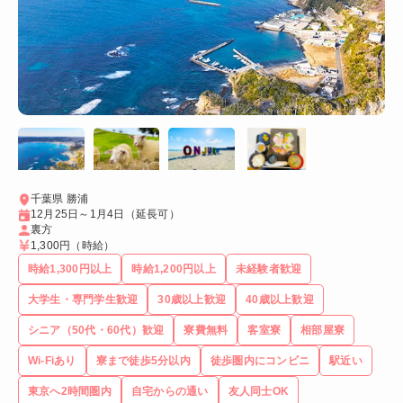
千葉県 勝浦
12月25日～1月4日（延長可）
裏方
1,300円
（時給）
時給1,300円以上
時給1,200円以上
未経験者歓迎
大学生・専門学生歓迎
30歳以上歓迎
40歳以上歓迎
シニア（50代・60代）歓迎
寮費無料
客室寮
相部屋寮
Wi-Fiあり
寮まで徒歩5分以内
徒歩圏内にコンビニ
駅近い
東京へ2時間圏内
自宅からの通い
友人同士OK