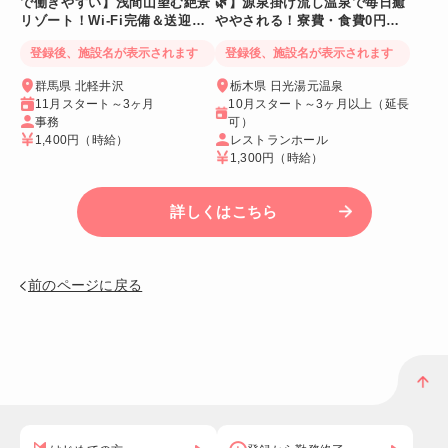
で働きやすい】浅間山望む絶景
🌿】源泉掛け流し温泉で毎日癒
リゾート！Wi-Fi完備＆送迎バ
ややされる！寮費・食費0円！
スあり
Wi-Fi個室寮
登録後、施設名が表示されます
登録後、施設名が表示されます
群馬県 北軽井沢
栃木県 日光湯元温泉
11月スタート～3ヶ月
10月スタート～3ヶ月以上（延長
事務
可）
1,400円
（時給）
レストランホール
1,300円
（時給）
詳しくはこちら
前のページに戻る