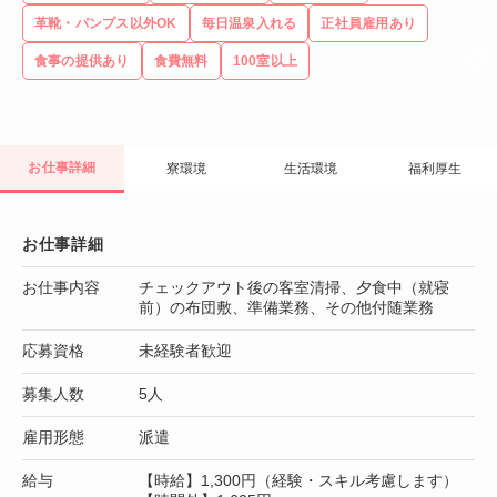
革靴・パンプス以外OK
毎日温泉入れる
正社員雇用あり
食事の提供あり
食費無料
100室以上
お仕事詳細
寮環境
生活環境
福利厚生
お仕事詳細
お仕事内容
チェックアウト後の客室清掃、夕食中（就寝
前）の布団敷、準備業務、その他付随業務
応募資格
未経験者歓迎
募集人数
5人
雇用形態
派遣
給与
【時給】1,300円（経験・スキル考慮します）