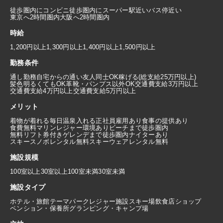
徒歩圏内にコンビニ
徒歩圏内にスーパー
駅近い
バス停近い
東京へ2時間圏内
大阪へ2時間圏内
時給
1,200円以上
1,300円以上
1,400円以上
1,500円以上
勤務条件
通し勤務
自宅からの通い
友人同士OK
稼げる(総支給25万円以上)
髪色明るくてもOK
革靴・パンプス以外OK
交通費支給3万円以上
交通費支給4万円以上
交通費支給5万円以上
メリット
着物が着れる
毎日温泉入れる
正社員雇用あり
食事の提供あり
食費無料
マリンレジャー環境あり
ビーチまで徒歩圏内
無料リフト券付き
ゲレンデまで徒歩圏内
ナイターあり
スキースノボレンタル無料
スキーウェアレンタル無料
施設規模
100室以上
30室以上100室未満
30室未満
施設タイプ
ホテル・旅館
テーマパーク
レジャー施設
スキー場
飲食店
ショップ
ペンション・保養所
グランピング・キャンプ場