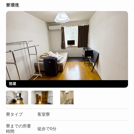
寮環境
部屋
寮タイプ
客室寮
寮までの所要
徒歩で0分
時間