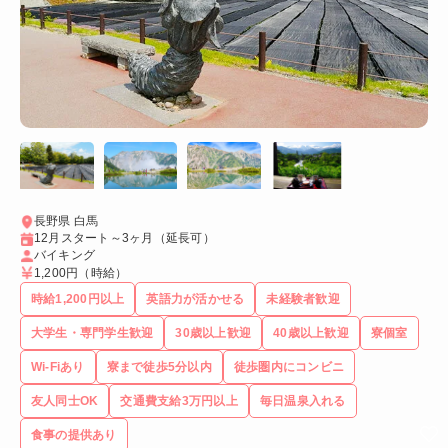
長野県 白馬
12月スタート～3ヶ月（延長可）
バイキング
1,200円
（時給）
時給1,200円以上
英語力が活かせる
未経験者歓迎
大学生・専門学生歓迎
30歳以上歓迎
40歳以上歓迎
寮個室
Wi-Fiあり
寮まで徒歩5分以内
徒歩圏内にコンビニ
友人同士OK
交通費支給3万円以上
毎日温泉入れる
食事の提供あり