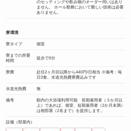
のセッティングや飲み物のオーダー伺いはあり
ません。 ホール勤務において難しい技術は必要
ありません。
寮環境
寮タイプ
個室
寮までの所要
徒歩で0分
時間
寮費
赴任2ヶ月目以降から440円/日相当 ※備考：毎
日3食、水道光熱費寮費込みです
水道光熱費
無
備考
館内の大浴場利用可能 長期雇用者（３か月以
上）であれば、個室、短期雇用者（2か月未満）
は相部屋（2名まで）を提供します。
設備（部屋内）