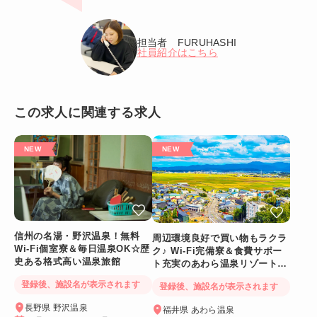
担当者 FURUHASHI
社員紹介はこちら
この求人に関連する求人
信州の名湯・野沢温泉！無料
周辺環境良好で買い物もラクラ
Wi-Fi個室寮＆毎日温泉OK☆歴
ク♪ Wi-Fi完備寮＆食費サポー
史ある格式高い温泉旅館
ト充実のあわら温泉リゾートバ
イト
登録後、施設名が表示されます
登録後、施設名が表示されます
長野県 野沢温泉
福井県 あわら温泉