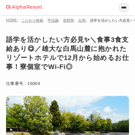
HOME
こだわり検索
甲信越
長野県
白馬
語学を活かしたい方必見✨＼
語学を活かしたい方必見✨＼食事3食支
給あり😋／雄大な白馬山麓に抱かれた
リゾートホテルで12月から始めるお仕
事！寮個室でWi-Fi◎
仕事番号：
16004