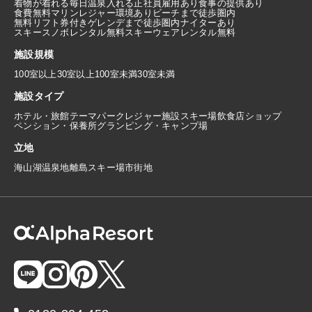
着物が着れる
毎日温泉入れる
正社員雇用あり
食事の提供あり
食費無料
マリンレジャー環境あり
ビーチまで徒歩圏内
無料リフト券付き
ゲレンデまで徒歩圏内
ナイターあり
スキースノボレンタル無料
スキーウェアレンタル無料
施設規模
100室以上
30室以上100室未満
30室未満
施設タイプ
ホテル・旅館
テーマパーク
レジャー施設
スキー場
飲食店
ショップ
ペンション・保養所
グランピング・キャンプ場
立地
海
山
湖
温泉地
離島
スキー場
市街地