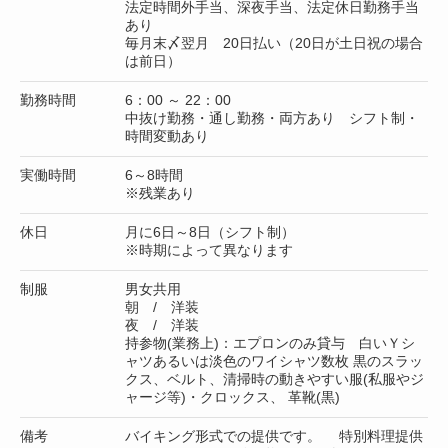
法定時間外手当、深夜手当、法定休日勤務手当
あり
毎月末〆翌月 20日払い（20日が土日祝の場合
は前日）
勤務時間
6：00 ～ 22：00
中抜け勤務・通し勤務・両方あり シフト制・
時間変動あり
実働時間
6～8時間
※残業あり
休日
月に6日～8日（シフト制）
※時期によって異なります
制服
男女共用
朝 / 洋装
夜 / 洋装
持参物(業務上)：エプロンのみ貸与 白いＹシ
ャツあるいは淡色のワイシャツ数枚 黒のスラッ
クス、ベルト、清掃時の動きやすい服(私服やジ
ャージ等)・クロックス、 革靴(黒)
備考
バイキング形式での提供です。 特別料理提供