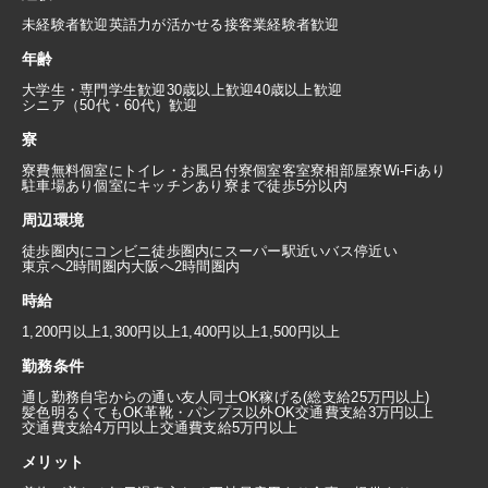
未経験者歓迎
英語力が活かせる
接客業経験者歓迎
年齢
大学生・専門学生歓迎
30歳以上歓迎
40歳以上歓迎
シニア（50代・60代）歓迎
寮
寮費無料
個室にトイレ・お風呂付
寮個室
客室寮
相部屋寮
Wi-Fiあり
駐車場あり
個室にキッチンあり
寮まで徒歩5分以内
周辺環境
徒歩圏内にコンビニ
徒歩圏内にスーパー
駅近い
バス停近い
東京へ2時間圏内
大阪へ2時間圏内
時給
1,200円以上
1,300円以上
1,400円以上
1,500円以上
勤務条件
通し勤務
自宅からの通い
友人同士OK
稼げる(総支給25万円以上)
髪色明るくてもOK
革靴・パンプス以外OK
交通費支給3万円以上
交通費支給4万円以上
交通費支給5万円以上
メリット