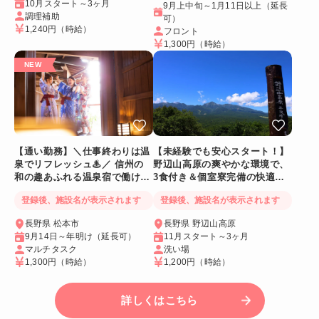
10月スタート～3ヶ月
9月上中旬～1月11日以上（延長
調理補助
可）
1,240円
（時給）
フロント
1,300円
（時給）
【通い勤務】＼仕事終わりは温
【未経験でも安心スタート！】
泉でリフレッシュ♨／ 信州の
野辺山高原の爽やかな環境で、
和の趣あふれる温泉宿で働ける
3食付き＆個室寮完備の快適リ
人気リゾートバイト♪
ゾートバイト♪
登録後、施設名が表示されます
登録後、施設名が表示されます
長野県 松本市
長野県 野辺山高原
9月14日～年明け（延長可）
11月スタート～3ヶ月
マルチタスク
洗い場
1,300円
（時給）
1,200円
（時給）
詳しくはこちら