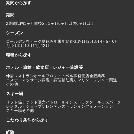
期間から探す
期間
2週間以内
1ヶ月前後
2，3ヶ月
6ヶ月以内
6ヶ月以上
シーズン
ゴールデンウィーク
夏休み
年末年始
春休み
1月
2月
3月
4月
5月
6月
7月
8月
9月
10月
11月
12月
職種から探す
ホテル・旅館・飲食店・レジャー施設等
仲居
レストランホール
フロント・ベル
事務
売店
全般業務
エステ・マッサージ
調理・調理補助
裏方
マリン・レジャー関連
その他
スキー場
リフト係
チケット販売
パトロール
インストラクター
キッズパーク
レンタル・ショップ
ゲレンデレストラン
インフォメーション
スキー場その他
こだわり条件から探す
経験