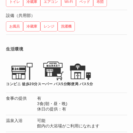
トイレ
冷蔵庫
エアコン
Wi-Fi
ベッド
布団
設備（共用部）
お風呂
冷蔵庫
レンジ
洗濯機
生活環境
コンビニ 徒歩20分
スーパー バス5分
郵便局 バス5分
食事の提供
有
3食(朝・昼・晩)
休日の提供：有
温泉入浴
可能
館内の大浴場がご利用になれます