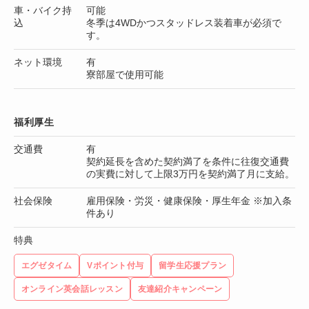
車・バイク持
可能
込
冬季は4WDかつスタッドレス装着車が必須で
す。
ネット環境
有
寮部屋で使用可能
福利厚生
交通費
有
契約延長を含めた契約満了を条件に往復交通費
の実費に対して上限3万円を契約満了月に支給。
社会保険
雇用保険・労災・健康保険・厚生年金 ※加入条
件あり
特典
エグゼタイム
Vポイント付与
留学生応援プラン
オンライン英会話レッスン
友達紹介キャンペーン