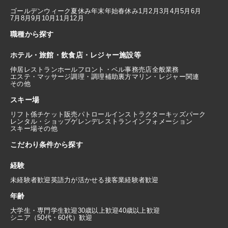
ゴールデンウィーク
夏休み
年末年始
春休み
1月
2月
3月
4月
5月
6月
7月
8月
9月
10月
11月
12月
職種から探す
ホテル・旅館・飲食店・レジャー施設等
仲居
レストランホール
フロント・ベル
事務
売店
全般業務
エステ・マッサージ
調理・調理補助
裏方
マリン・レジャー関連
その他
スキー場
リフト係
チケット販売
パトロール
インストラクター
キッズパーク
レンタル・ショップ
ゲレンデレストラン
インフォメーション
スキー場その他
こだわり条件から探す
経験
未経験者歓迎
英語力が活かせる
接客業経験者歓迎
年齢
大学生・専門学生歓迎
30歳以上歓迎
40歳以上歓迎
シニア（50代・60代）歓迎