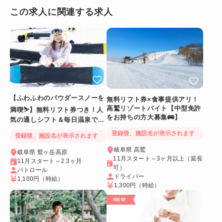
この求人に関連する求人
【ふわふわのパウダースノーを
無料リフト券×食事提供アリ！
高鷲リゾートバイト【中型免許
満喫⛷️】無料リフト券つき！人
をお持ちの方大募集🚌】
気の通しシフト＆毎日温泉でリ
フレッシュ
登録後、施設名が表示されます
登録後、施設名が表示されます
岐阜県 高鷲
岐阜県 鷲ヶ岳高原
11月スタート～3ヶ月以上（延長
11月スタート～2.3ヶ月
可）
パトロール
ドライバー
1,100円
（時給）
1,300円
（時給）