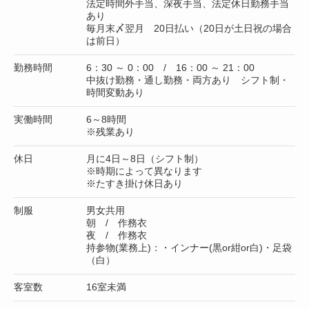
法定時間外手当、深夜手当、法定休日勤務手当
あり
毎月末〆翌月 20日払い（20日が土日祝の場合
は前日）
勤務時間
6：30 ～ 0：00 / 16：00 ～ 21：00
中抜け勤務・通し勤務・両方あり シフト制・
時間変動あり
実働時間
6～8時間
※残業あり
休日
月に4日～8日（シフト制）
※時期によって異なります
※たすき掛け休日あり
制服
男女共用
朝 / 作務衣
夜 / 作務衣
持参物(業務上)：・インナー(黒or紺or白)・足袋
（白）
客室数
16室未満