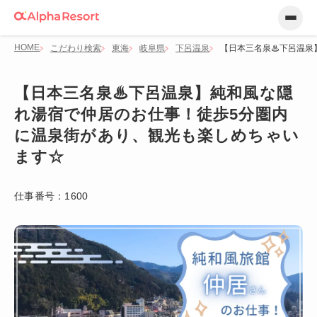
HOME
こだわり検索
東海
岐阜県
下呂温泉
【日本三名泉♨下呂温泉
【日本三名泉♨下呂温泉】純和風な隠
れ湯宿で仲居のお仕事！徒歩5分圏内
に温泉街があり、観光も楽しめちゃい
ます☆
仕事番号：
1600