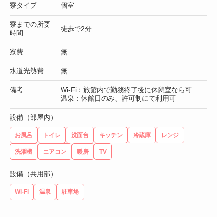
寮タイプ
個室
寮までの所要
徒歩で2分
時間
寮費
無
水道光熱費
無
備考
Wi-Fi：旅館内で勤務終了後に休憩室なら可
温泉：休館日のみ、許可制にて利用可
設備（部屋内）
お風呂
トイレ
洗面台
キッチン
冷蔵庫
レンジ
洗濯機
エアコン
暖房
TV
設備（共用部）
Wi-Fi
温泉
駐車場