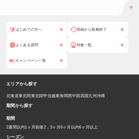
はじめての方へ
登録から勤務終了
よくある質問
特集一覧
キャンペーン一覧
エリアから探す
北海道
東北
関東
北陸
甲信越
東海
関西
中国
四国
九州
沖縄
期間から探す
期間
2週間以内
1ヶ月前後
2，3ヶ月
6ヶ月以内
6ヶ月以上
シーズン