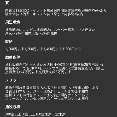
寮
寮費無料
個室にトイレ・お風呂付
寮個室
客室寮
相部屋寮
Wi-Fiあり
駐車場あり
個室にキッチンあり
寮まで徒歩5分以内
周辺環境
徒歩圏内にコンビニ
徒歩圏内にスーパー
駅近い
バス停近い
東京へ2時間圏内
大阪へ2時間圏内
時給
1,200円以上
1,300円以上
1,400円以上
1,500円以上
勤務条件
通し勤務
自宅からの通い
友人同士OK
稼げる(総支給25万円以上)
髪色明るくてもOK
革靴・パンプス以外OK
交通費支給3万円以上
交通費支給4万円以上
交通費支給5万円以上
メリット
着物が着れる
毎日温泉入れる
正社員雇用あり
食事の提供あり
食費無料
マリンレジャー環境あり
ビーチまで徒歩圏内
無料リフト券付き
ゲレンデまで徒歩圏内
ナイターあり
スキースノボレンタル無料
スキーウェアレンタル無料
施設規模
100室以上
30室以上100室未満
30室未満