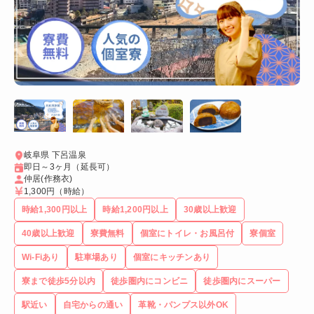
岐阜県 下呂温泉
即日～3ヶ月（延長可）
仲居(作務衣)
1,300円
（時給）
時給1,300円以上
時給1,200円以上
30歳以上歓迎
40歳以上歓迎
寮費無料
個室にトイレ・お風呂付
寮個室
Wi-Fiあり
駐車場あり
個室にキッチンあり
寮まで徒歩5分以内
徒歩圏内にコンビニ
徒歩圏内にスーパー
駅近い
自宅からの通い
革靴・パンプス以外OK