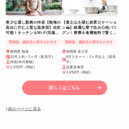
希少な通し勤務の仲居【熱海の
【富士山を望む絶景ロケーショ
高台に佇む上質な温泉宿】自炊
ン🗻】綺麗な寮で住み心地バツ
可能！キッチン＆Wi-Fi完備！
グン！寮費＆食費無料で賢く稼
個室寮
げる人気求人
登録後、施設名が表示されます
登録後、施設名が表示されます
静岡県 熱海
静岡県 富士宮
10月上旬～3ヶ月（延長可）
9月スタート～3ヶ月以上（延長
仲居(本式着物)
可）
1,500円
（時給）
従業員食堂
1,450円
（時給）
詳しくはこちら
前のページに戻る