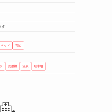
ます
ベッド
布団
ジ
洗濯機
温泉
駐車場