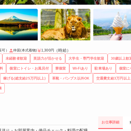
（時給）
長可）
仲居(本式着物)
1,300円
未経験者歓迎
英語力が活かせる
大学生・専門学生歓迎
30歳以上歓
料
個室にトイレ・お風呂付
寮個室
Wi-Fiあり
駐車場あり
個室に
稼げる(総支給25万円以上)
革靴・パンプス以外OK
交通費支給3万円以上
満
お仕事詳細
見送り・お部屋案内・備品チェック・料理の配膳