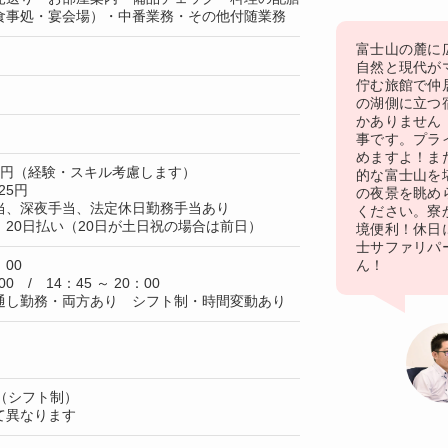
食事処・宴会場）・中番業務・その他付随業務
富士山の麓に
自然と現代が
佇む旅館で仲
の湖側に立つ
かありません
事です。プラ
めますよ！ま
00円（経験・スキル考慮します）
的な富士山を
25円
の夜景を眺め
当、深夜手当、法定休日勤務手当あり
ください。寮
20日払い（20日が土日祝の場合は前日）
境便利！休日
士サファリパ
：00
ん！
00 / 14：45 ～ 20：00
通し勤務・両方あり シフト制・時間変動あり
（シフト制）
て異なります