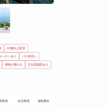
迎
40歳以上歓迎
キッチンあり
バス停近い
着物が着れる
正社員雇用あり
寮環境
生活環境
福利厚生