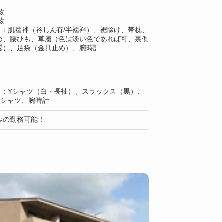
物
物
)：肌襦袢（衿しん有/半襦袢）、裾除け、帯枕、
め、腰ひも、草履（色は淡い色であれば可、裏側
奨）、足袋（金具止め）、腕時計
上)：Yシャツ（白・長袖）、スラックス（黒）、
Tシャツ、腕時計
みの勤務可能！