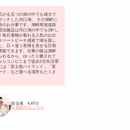
広がる五つの湖の中でも雄大で
マッチした河口湖。 その湖畔に
居のお仕事です。湖畔周遊道路
宿泊施設は河口湖の中でも2軒し
！毎日着物が着れる人気のお仕
イベートビーチ感覚で湖を親し
た、日々違う表情を見せる圧倒
堪能できます。仕事の後は湖畔
られるから、ゆったり癒されて
からコンビニまで徒歩2分生活環
には「富士急ハイランド」「富
ーク」など遊べる場所もたくさ
担当者 KATO
社員紹介はこちら