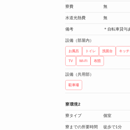
寮費
無
水道光熱費
無
備考
＊自転車貸与
設備（部屋内）
お風呂
トイレ
洗面台
キッチ
TV
Wi-Fi
布団
設備（共用部）
駐車場
寮環境2
寮タイプ
個室
寮までの所要時間
徒歩で1分