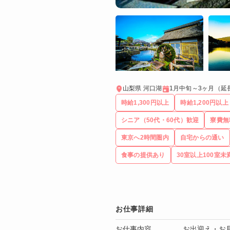
山梨県 河口湖
1月中旬～3ヶ月（延
時給1,300円以上
時給1,200円以上
シニア（50代・60代）歓迎
寮費無
東京へ2時間圏内
自宅からの通い
食事の提供あり
30室以上100室未
お仕事詳細
お仕事内容
お出迎え・お