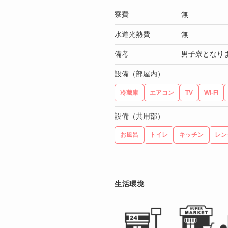
寮費
無
水道光熱費
無
備考
男子寮となり
設備（部屋内）
冷蔵庫
エアコン
TV
Wi-Fi
設備（共用部）
お風呂
トイレ
キッチン
レン
生活環境