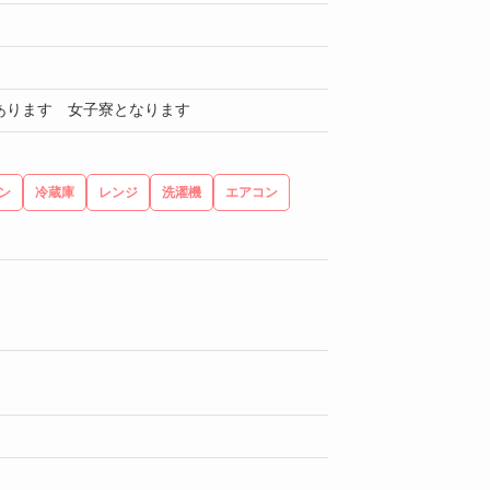
あります 女子寮となります
ン
冷蔵庫
レンジ
洗濯機
エアコン