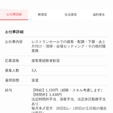
お仕事詳細
寮環境
生活環境
福利厚生
お仕事詳細
お仕事内容
レストランホールでの接客・配膳・下膳・あと
片付け・清掃・会場セッティング・その他付随
業務
応募資格
接客業経験者歓迎
募集人数
3人
雇用形態
派遣
給与
【時給】1,150円（経験・スキル考慮します）
【時間外】1,438円
法定時間外手当、深夜手当、法定休日勤務手当
あり
毎月末〆翌月 20日払い（20日が土日祝の場合
は前日）