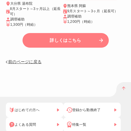
大分県 湯布院
熊本県 阿蘇
8月スタート～3ヶ月以上（延長
9月スタート～3ヶ月（延長可）
可）
調理補助
調理補助
1,200円
（時給）
1,300円
（時給）
詳しくはこちら
前のページに戻る
はじめての方へ
登録から勤務終了
よくある質問
特集一覧