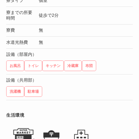
寮タイプ
個室
寮までの所要
徒歩で2分
時間
寮費
無
水道光熱費
無
設備（部屋内）
お風呂
トイレ
キッチン
冷蔵庫
布団
設備（共用部）
洗濯機
駐車場
生活環境