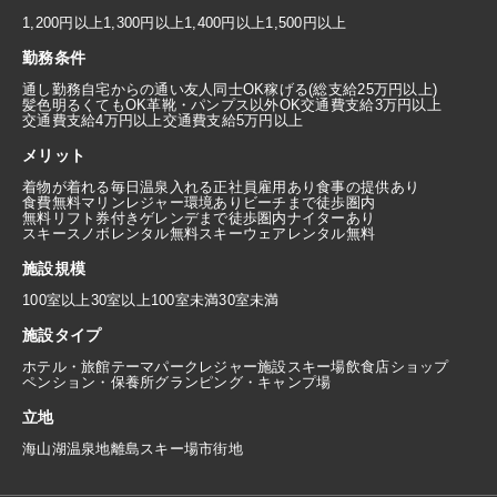
1,200円以上
1,300円以上
1,400円以上
1,500円以上
勤務条件
通し勤務
自宅からの通い
友人同士OK
稼げる(総支給25万円以上)
髪色明るくてもOK
革靴・パンプス以外OK
交通費支給3万円以上
交通費支給4万円以上
交通費支給5万円以上
メリット
着物が着れる
毎日温泉入れる
正社員雇用あり
食事の提供あり
食費無料
マリンレジャー環境あり
ビーチまで徒歩圏内
無料リフト券付き
ゲレンデまで徒歩圏内
ナイターあり
スキースノボレンタル無料
スキーウェアレンタル無料
施設規模
100室以上
30室以上100室未満
30室未満
施設タイプ
ホテル・旅館
テーマパーク
レジャー施設
スキー場
飲食店
ショップ
ペンション・保養所
グランピング・キャンプ場
立地
海
山
湖
温泉地
離島
スキー場
市街地