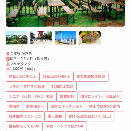
兵庫県 淡路島
即日～2.3ヶ月（延長可）
マルチタスク
1,300円
（時給）
時給1,300円以上
時給1,200円以上
接客業経験者歓迎
大学生・専門学生歓迎
30歳以上歓迎
シニア（50代・60代）歓迎
寮費無料
個室にトイレ・お風呂付
寮個室
駐車場あり
個室にキッチンあり
寮まで徒歩5分以内
徒歩圏内にコンビニ
通し勤務
稼げる(総支給25万円以上)
髪色明るくてもOK
革靴・パンプス以外OK