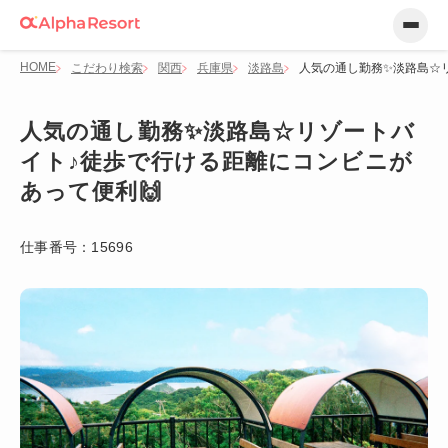
HOME
こだわり検索
関西
兵庫県
淡路島
人気の通し勤務✨淡路島☆
人気の通し勤務✨淡路島☆リゾートバ
イト♪徒歩で行ける距離にコンビニが
あって便利🙌
仕事番号：
15696