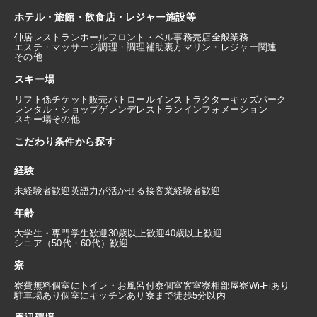
ホテル・旅館・飲食店・レジャー施設等
仲居
レストランホール
フロント・ベル
事務
売店
全般業務
エステ・マッサージ
調理・調理補助
裏方
マリン・レジャー関連
その他
スキー場
リフト係
チケット販売
パトロール
インストラクター
キッズパーク
レンタル・ショップ
ゲレンデレストラン
インフォメーション
スキー場その他
こだわり条件から探す
経験
未経験者歓迎
英語力が活かせる
接客業経験者歓迎
年齢
大学生・専門学生歓迎
30歳以上歓迎
40歳以上歓迎
シニア（50代・60代）歓迎
寮
寮費無料
個室にトイレ・お風呂付
寮個室
客室寮
相部屋寮
Wi-Fiあり
駐車場あり
個室にキッチンあり
寮まで徒歩5分以内