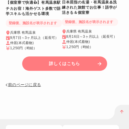
日本屈指の名湯・有馬温泉♨洗
【個室寮で快適👍】有馬温泉駅
練された旅館でお仕事！語学が
チカお宿！海外ゲスト多数で語
活きる＆個室寮
学スキルも活かせる環境
登録後、施設名が表示されます
登録後、施設名が表示されます
兵庫県 有馬温泉
兵庫県 有馬温泉
8月16日～3ヶ月以上（延長可）
9月7日～3ヶ月以上（延長可）
仲居(本式着物)
仲居(本式着物)
1,250円
（時給）
1,250円
（時給）
詳しくはこちら
前のページに戻る