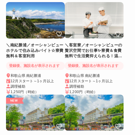
＼南紀勝浦／オーシャンビュー
＼客室寮／オーシャンビューの
ホテルで住み込みバイト☆寮費
贅沢空間でお仕事✨寮費＆食費
無料＆客室利用
無料で生活費抑えられる！温泉
に入れるリゾートバイト
登録後、施設名が表示されます
登録後、施設名が表示されます
和歌山県 南紀勝浦
和歌山県 南紀勝浦
12月スタート～1ヶ月以上
12月スタート～1ヶ月以上
調理補助
調理補助
1,250円
（時給）
1,200円
（時給）