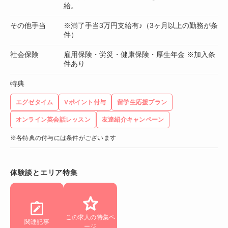
給。
その他手当
※満了手当3万円支給有♪（3ヶ月以上の勤務が条
件）
社会保険
雇用保険・労災・健康保険・厚生年金 ※加入条
件あり
特典
エグゼタイム
Vポイント付与
留学生応援プラン
オンライン英会話レッスン
友達紹介キャンペーン
※各特典の付与には条件がございます
体験談とエリア特集
この求人の特集ペ
関連記事
ージ