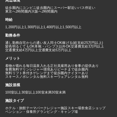
周辺環境
徒歩圏内にコンビニ
徒歩圏内にスーパー
駅近い
バス停近い
東京へ2時間圏内
大阪へ2時間圏内
時給
1,200円以上
1,300円以上
1,400円以上
1,500円以上
勤務条件
通し勤務
自宅からの通い
友人同士OK
稼げる(総支給25万円以上)
髪色明るくてもOK
革靴・パンプス以外OK
交通費支給3万円以上
交通費支給4万円以上
交通費支給5万円以上
メリット
着物が着れる
毎日温泉入れる
正社員雇用あり
食事の提供あり
食費無料
マリンレジャー環境あり
ビーチまで徒歩圏内
無料リフト券付き
ゲレンデまで徒歩圏内
ナイターあり
スキースノボレンタル無料
スキーウェアレンタル無料
施設規模
100室以上
30室以上100室未満
30室未満
施設タイプ
ホテル・旅館
テーマパーク
レジャー施設
スキー場
飲食店
ショップ
ペンション・保養所
グランピング・キャンプ場