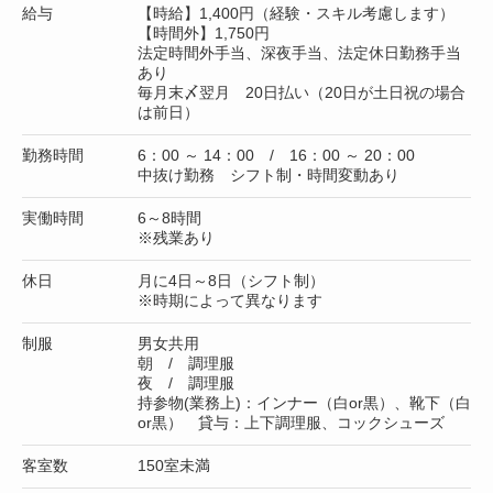
給与
【時給】1,400円（経験・スキル考慮します）
【時間外】1,750円
法定時間外手当、深夜手当、法定休日勤務手当
あり
毎月末〆翌月 20日払い（20日が土日祝の場合
は前日）
勤務時間
6：00 ～ 14：00 / 16：00 ～ 20：00
中抜け勤務 シフト制・時間変動あり
実働時間
6～8時間
※残業あり
休日
月に4日～8日（シフト制）
※時期によって異なります
制服
男女共用
朝 / 調理服
夜 / 調理服
持参物(業務上)：インナー（白or黒）、靴下（白
or黒） 貸与：上下調理服、コックシューズ
客室数
150室未満