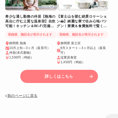
希少な通し勤務の仲居【熱海の
【富士山を望む絶景ロケーショ
高台に佇む上質な温泉宿】自炊
ン🗻】綺麗な寮で住み心地バツ
可能！キッチン＆Wi-Fi完備！
グン！寮費＆食費無料で賢く稼
個室寮
げる人気求人
登録後、施設名が表示されます
登録後、施設名が表示されます
静岡県 熱海
静岡県 富士宮
10月上旬～3ヶ月（延長可）
9月スタート～3ヶ月以上（延長
仲居(本式着物)
可）
1,500円
（時給）
従業員食堂
1,450円
（時給）
詳しくはこちら
前のページに戻る