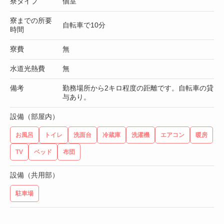
寮タイプ
個室
寮までの所要
自転車で10分
時間
寮費
無
水道光熱費
無
備考
勤務場所から2キロ程度の距離です。自転車の貸
与あり。
設備（部屋内）
お風呂
トイレ
洗面台
冷蔵庫
洗濯機
エアコン
暖房
TV
ベッド
布団
設備（共用部）
駐車場