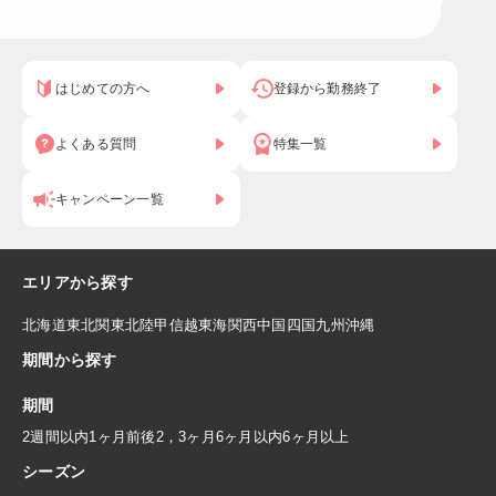
はじめての方へ
登録から勤務終了
よくある質問
特集一覧
キャンペーン一覧
エリアから探す
北海道
東北
関東
北陸
甲信越
東海
関西
中国
四国
九州
沖縄
期間から探す
期間
2週間以内
1ヶ月前後
2，3ヶ月
6ヶ月以内
6ヶ月以上
シーズン