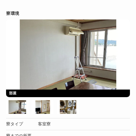
寮環境
部屋
寮タイプ
客室寮
寮までの所要