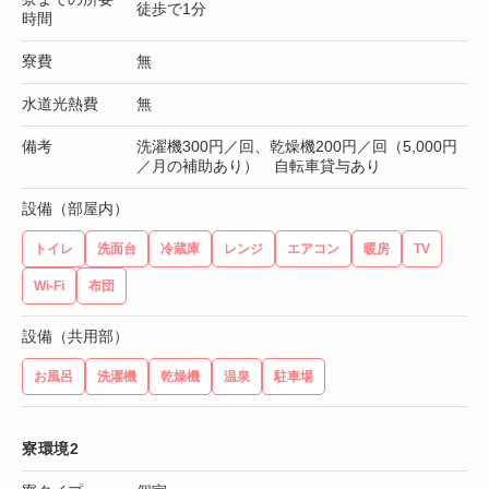
徒歩で1分
時間
寮費
無
水道光熱費
無
備考
洗濯機300円／回、乾燥機200円／回（5,000円
／月の補助あり） 自転車貸与あり
設備（部屋内）
トイレ
洗面台
冷蔵庫
レンジ
エアコン
暖房
TV
Wi-Fi
布団
設備（共用部）
お風呂
洗濯機
乾燥機
温泉
駐車場
寮環境2