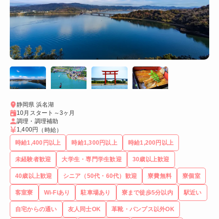
静岡県 浜名湖
10月スタート～3ヶ月
調理・調理補助
1,400円
（時給）
時給1,400円以上
時給1,300円以上
時給1,200円以上
未経験者歓迎
大学生・専門学生歓迎
30歳以上歓迎
40歳以上歓迎
シニア（50代・60代）歓迎
寮費無料
寮個室
客室寮
Wi-Fiあり
駐車場あり
寮まで徒歩5分以内
駅近い
自宅からの通い
友人同士OK
革靴・パンプス以外OK