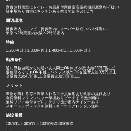
寮費無料
個室にトイレ・お風呂付
寮個室
客室寮
相部屋寮
Wi-Fiあり
駐車場あり
個室にキッチンあり
寮まで徒歩5分以内
周辺環境
徒歩圏内にコンビニ
徒歩圏内にスーパー
駅近い
バス停近い
東京へ2時間圏内
大阪へ2時間圏内
時給
1,200円以上
1,300円以上
1,400円以上
1,500円以上
勤務条件
通し勤務
自宅からの通い
友人同士OK
稼げる(総支給25万円以上)
髪色明るくてもOK
革靴・パンプス以外OK
交通費支給3万円以上
交通費支給4万円以上
交通費支給5万円以上
メリット
着物が着れる
毎日温泉入れる
正社員雇用あり
食事の提供あり
食費無料
マリンレジャー環境あり
ビーチまで徒歩圏内
無料リフト券付き
ゲレンデまで徒歩圏内
ナイターあり
スキースノボレンタル無料
スキーウェアレンタル無料
施設規模
100室以上
30室以上100室未満
30室未満