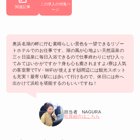
この求人の特集ペ
関連記事
ージ
奥浜名湖の畔に佇む素晴らしい景色を一望できるリゾー
トホテルでのお仕事です。湖の風が心地よい天然温泉の
三ヶ日温泉に毎日入浴できるので仕事終わりにぜひ入っ
てみてはいかがですか？身も心も癒されますよ♪寮は人気
の客室寮でTV・WiFiが使えます🙌周辺には観光スポット
も充実！最寄り駅には歩いて行けるので、休日には外へ
出かけて浜松を堪能するのもいいですね！
担当者 NAGURA
社員紹介はこちら