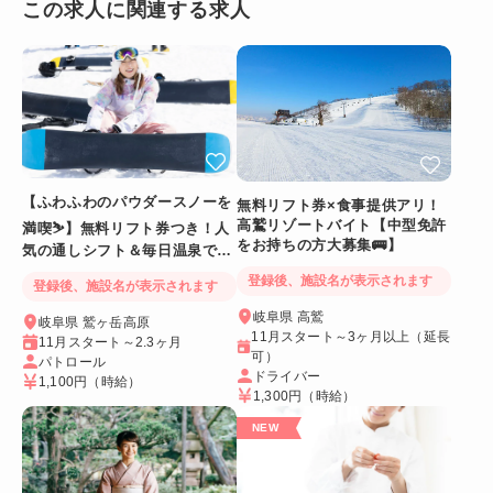
この求人に関連する求人
【ふわふわのパウダースノーを
無料リフト券×食事提供アリ！
高鷲リゾートバイト【中型免許
満喫⛷️】無料リフト券つき！人
をお持ちの方大募集🚌】
気の通しシフト＆毎日温泉でリ
フレッシュ
登録後、施設名が表示されます
登録後、施設名が表示されます
岐阜県 高鷲
岐阜県 鷲ヶ岳高原
11月スタート～3ヶ月以上（延長
11月スタート～2.3ヶ月
可）
パトロール
ドライバー
1,100円
（時給）
1,300円
（時給）