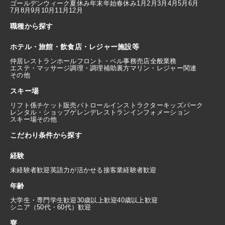
ゴールデンウィーク
夏休み
年末年始
春休み
1月
2月
3月
4月
5月
6月
7月
8月
9月
10月
11月
12月
職種から探す
ホテル・旅館・飲食店・レジャー施設等
仲居
レストランホール
フロント・ベル
事務
売店
全般業務
エステ・マッサージ
調理・調理補助
裏方
マリン・レジャー関連
その他
スキー場
リフト係
チケット販売
パトロール
インストラクター
キッズパーク
レンタル・ショップ
ゲレンデレストラン
インフォメーション
スキー場その他
こだわり条件から探す
経験
未経験者歓迎
英語力が活かせる
接客業経験者歓迎
年齢
大学生・専門学生歓迎
30歳以上歓迎
40歳以上歓迎
シニア（50代・60代）歓迎
寮