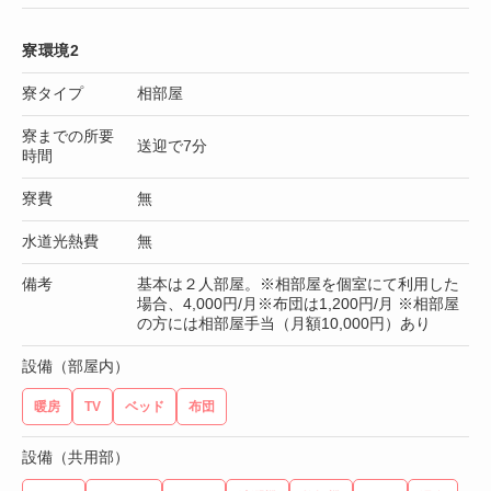
寮環境2
寮タイプ
相部屋
寮までの所要
送迎で7分
時間
寮費
無
水道光熱費
無
備考
基本は２人部屋。※相部屋を個室にて利用した
場合、4,000円/月※布団は1,200円/月 ※相部屋
の方には相部屋手当（月額10,000円）あり
設備（部屋内）
暖房
TV
ベッド
布団
設備（共用部）