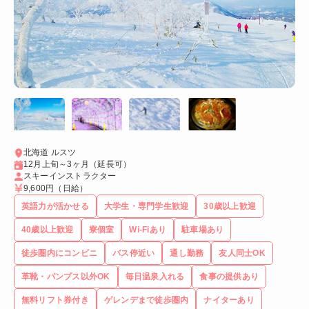
北海道 ルスツ
12月上旬～3ヶ月（延長可）
スキーインストラクター
9,600円
（日給）
英語力が活かせる
大学生・専門学生歓迎
30歳以上歓迎
40歳以上歓迎
寮個室
Wi-Fiあり
駐車場あり
徒歩圏内にコンビニ
バス停近い
通し勤務
友人同士OK
革靴・パンプス以外OK
毎日温泉入れる
食事の提供あり
無料リフト券付き
ゲレンデまで徒歩圏内
ナイターあり