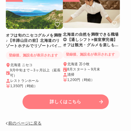
北海道の自然を満喫できる職場
オフは旬のニセコグルメを満喫
😊【通しシフト×個室寮完備】
♪【羊蹄山目の前】北海道のリ
オフは観光・グルメを楽しも
ゾートホテルでリゾートバイト
う！
☆
登録後、施設名が表示されます
登録後、施設名が表示されます
北海道 苫小牧
北海道 ニセコ
8月スタート～9月末
9月中旬まで～3ヶ月以上（延長
清掃
可）
1,200円
（時給）
レストランホール
1,350円
（時給）
詳しくはこちら
前のページに戻る