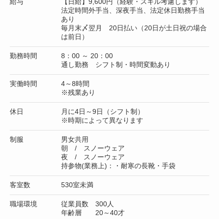
給与
【日給】9,600円（経験・スキル考慮します）
法定時間外手当、深夜手当、法定休日勤務手当
あり
毎月末〆翌月 20日払い（20日が土日祝の場合
は前日）
勤務時間
8：00 ～ 20：00
通し勤務 シフト制・時間変動あり
実働時間
4～8時間
※残業あり
休日
月に4日～9日（シフト制）
※時期によって異なります
制服
男女共用
朝 / スノーウェア
夜 / スノーウェア
持参物(業務上)：・耐寒の長靴・手袋
客室数
530室未満
職場環境
従業員数 300人
年齢層 20～40才