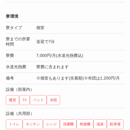
寮環境
寮タイプ
個室
寮までの所要
送迎で7分
時間
寮費
7,000円/月(水道光熱費込)
水道光熱費
寮費に含まれます
備考
※個室もあります(先着順)※布団は1,200円/月
設備（部屋内）
暖房
TV
ベッド
布団
設備（共用部）
トイレ
キッチン
レンジ
洗濯機
乾燥機
温泉
駐車場