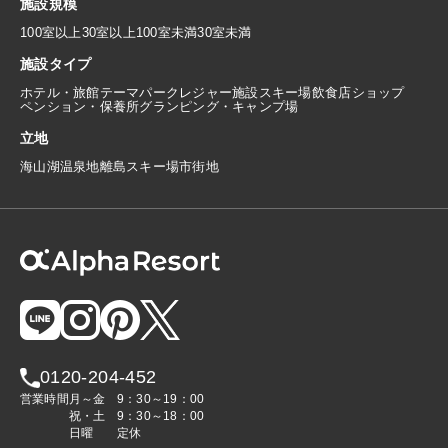
施設規模
100室以上
30室以上100室未満
30室未満
施設タイプ
ホテル・旅館
テーマパーク
レジャー施設
スキー場
飲食店
ショップ
ペンション・保養所
グランピング・キャンプ場
立地
海
山
湖
温泉地
離島
スキー場
市街地
0120-204-452
営業時間
月～金
9：30～19：00
祝・土
9：30～18：00
日曜
定休