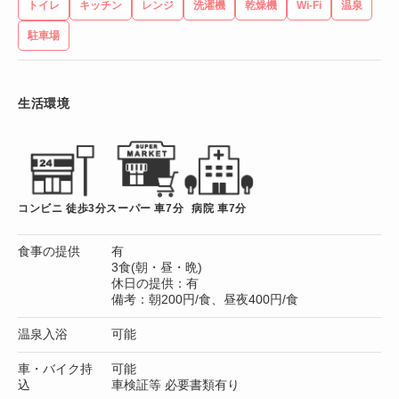
トイレ
キッチン
レンジ
洗濯機
乾燥機
Wi-Fi
温泉
駐車場
生活環境
コンビニ 徒歩3分
スーパー 車7分
病院 車7分
食事の提供
有
3食(朝・昼・晩)
休日の提供：有
備考：朝200円/食、昼夜400円/食
温泉入浴
可能
車・バイク持
可能
込
車検証等 必要書類有り