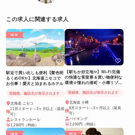
この求人に関連する求人
【駅ちか好立地✨】Wi-Fi完備
駅近で買い出しも便利【髪色明
の快適な客室寮＆買い物便利な
るくめOK✨】北海道ニセコで
環境☆憧れの港町・小樽リゾー
お仕事！愛犬と泊まれるホテル
トバイト
登録後、施設名が表示されます
登録後、施設名が表示されます
北海道 小樽
北海道 ニセコ
9月スタート～3ヶ月以上（延長
11月スタート～3ヶ月以上（延長
可）
可）
バイキング
レストランホール
1,200円
（時給）
1,280円
（時給）