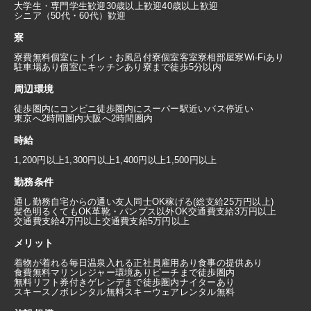
大学生・専門学生歓迎
30歳以上歓迎
40歳以上歓迎
シニア（50代・60代）歓迎
寮
寮費無料
個室にトイレ・お風呂付
寮個室
客室寮
相部屋寮
Wi-Fiあり
駐車場あり
個室にキッチンあり
寮まで徒歩5分以内
周辺環境
徒歩圏内にコンビニ
徒歩圏内にスーパー
駅近い
バス停近い
東京へ2時間圏内
大阪へ2時間圏内
時給
1,200円以上
1,300円以上
1,400円以上
1,500円以上
勤務条件
通し勤務
自宅からの通い
友人同士OK
稼げる(総支給25万円以上)
髪色明るくてもOK
革靴・パンプス以外OK
交通費支給3万円以上
交通費支給4万円以上
交通費支給5万円以上
メリット
着物が着れる
毎日温泉入れる
正社員雇用あり
食事の提供あり
食費無料
マリンレジャー環境あり
ビーチまで徒歩圏内
無料リフト券付き
ゲレンデまで徒歩圏内
ナイターあり
スキースノボレンタル無料
スキーウェアレンタル無料