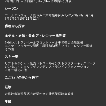
2週間以内
1ヶ月前後
2，3ヶ月
6ヶ月以内
6ヶ月以上
シーズン
ゴールデンウィーク
夏休み
年末年始
春休み
1月
2月
3月
4月
5月
6月
7月
8月
9月
10月
11月
12月
職種から探す
ホテル・旅館・飲食店・レジャー施設等
仲居
レストランホール
フロント・ベル
事務
売店
全般業務
エステ・マッサージ
調理・調理補助
裏方
マリン・レジャー関連
その他
スキー場
リフト係
チケット販売
パトロール
インストラクター
キッズパーク
レンタル・ショップ
ゲレンデレストラン
インフォメーション
スキー場その他
こだわり条件から探す
経験
未経験者歓迎
英語力が活かせる
接客業経験者歓迎
年齢