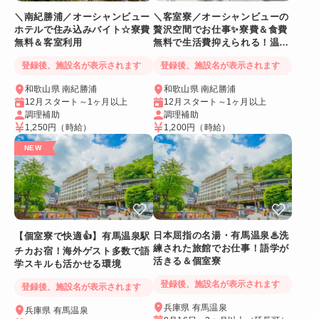
＼南紀勝浦／オーシャンビュー
＼客室寮／オーシャンビューの
ホテルで住み込みバイト☆寮費
贅沢空間でお仕事✨寮費＆食費
無料＆客室利用
無料で生活費抑えられる！温泉
に入れるリゾートバイト
登録後、施設名が表示されます
登録後、施設名が表示されます
和歌山県 南紀勝浦
和歌山県 南紀勝浦
12月スタート～1ヶ月以上
12月スタート～1ヶ月以上
調理補助
調理補助
1,250円
（時給）
1,200円
（時給）
日本屈指の名湯・有馬温泉♨洗
【個室寮で快適👍】有馬温泉駅
練された旅館でお仕事！語学が
チカお宿！海外ゲスト多数で語
活きる＆個室寮
学スキルも活かせる環境
登録後、施設名が表示されます
登録後、施設名が表示されます
兵庫県 有馬温泉
兵庫県 有馬温泉