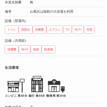
水道光熱費
無
備考
お風呂は旅館の大浴場を利用
設備（部屋内）
トイレ
洗面台
冷蔵庫
エアコン
TV
Wi-Fi
布団
設備（共用部）
洗濯機
Wi-Fi
温泉
駐車場
生活環境
コンビニ 車40分
銀行 車40分
郵便局 車30分