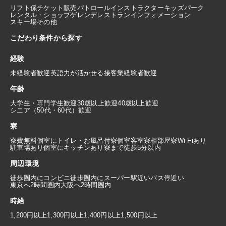
リフト係
チケット販売
パトロール
インストラクター
キッズパーク
レンタル・ショップ
ゲレンデレストラン
インフォメーション
スキー場その他
こだわり条件から探す
経験
未経験者歓迎
英語力が活かせる
接客業経験者歓迎
年齢
大学生・専門学生歓迎
30歳以上歓迎
40歳以上歓迎
シニア（50代・60代）歓迎
寮
寮費無料
個室にトイレ・お風呂付
寮個室
客室寮
相部屋寮
Wi-Fiあり
駐車場あり
個室にキッチンあり
寮まで徒歩5分以内
周辺環境
徒歩圏内にコンビニ
徒歩圏内にスーパー
駅近い
バス停近い
東京へ2時間圏内
大阪へ2時間圏内
時給
1,200円以上
1,300円以上
1,400円以上
1,500円以上