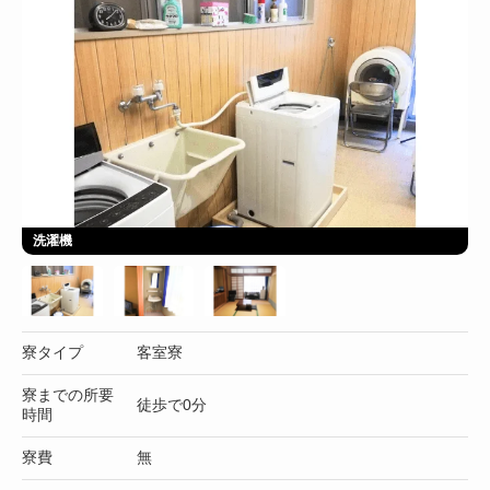
洗濯機
寮タイプ
客室寮
寮までの所要
徒歩で0分
時間
寮費
無