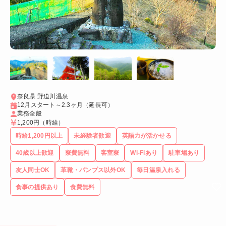
奈良県 野迫川温泉
12月スタート～2.3ヶ月（延長可）
業務全般
1,200円
（時給）
時給1,200円以上
未経験者歓迎
英語力が活かせる
40歳以上歓迎
寮費無料
客室寮
Wi-Fiあり
駐車場あり
友人同士OK
革靴・パンプス以外OK
毎日温泉入れる
食事の提供あり
食費無料