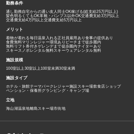
勤務条件
通し勤務
自宅からの通い
友人同士OK
稼げる(総支給25万円以上)
髪色明るくてもOK
革靴・パンプス以外OK
交通費支給3万円以上
交通費支給4万円以上
交通費支給5万円以上
メリット
着物が着れる
毎日温泉入れる
正社員雇用あり
食事の提供あり
食費無料
マリンレジャー環境あり
ビーチまで徒歩圏内
無料リフト券付き
ゲレンデまで徒歩圏内
ナイターあり
スキースノボレンタル無料
スキーウェアレンタル無料
施設規模
100室以上
30室以上100室未満
30室未満
施設タイプ
ホテル・旅館
テーマパーク
レジャー施設
スキー場
飲食店
ショップ
ペンション・保養所
グランピング・キャンプ場
立地
海
山
湖
温泉地
離島
スキー場
市街地