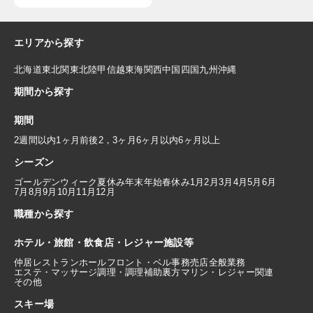
エリアから探す
北海道
東北
関東
北陸
甲信越
東海
関西
中国
四国
九州
沖縄
期間から探す
期間
2週間以内
1ヶ月前後
2，3ヶ月
6ヶ月以内
6ヶ月以上
シーズン
ゴールデンウィーク
夏休み
年末年始
春休み
1月
2月
3月
4月
5月
6月
7月
8月
9月
10月
11月
12月
職種から探す
ホテル・旅館・飲食店・レジャー施設等
仲居
レストランホール
フロント・ベル
事務
売店
全般業務
エステ・マッサージ
調理・調理補助
裏方
マリン・レジャー関連
その他
スキー場