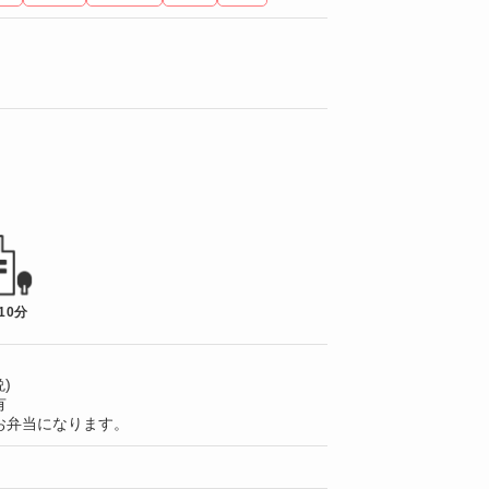
10分
)
有
お弁当になります。