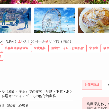
（時給）
ヶ月（延長可）
レストランホール
1,300円
接客業経験者歓迎
寮費無料
個室にトイレ・お風呂付
寮個室
駐
満
お仕事詳細
ール（和食・洋食）での接客・配膳・下膳・あと
・会場セッティング・その他付随業務
兵庫県あわじ
食店（配膳）経験者
麗なホテルで