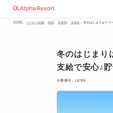
HOME
冬のはじまりはリゾ
こだわり検索
関西
兵庫県
淡路島
冬のはじまり
支給で安心♪
仕事番号：
14789