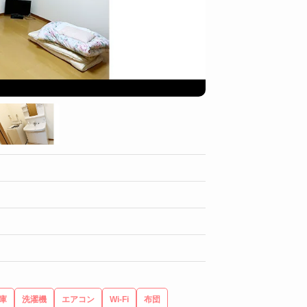
キッチン
庫
洗濯機
エアコン
Wi-Fi
布団