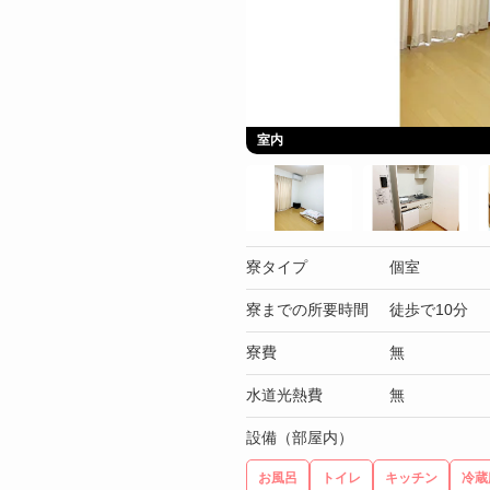
室内
寮タイプ
個室
寮までの所要時間
徒歩で10分
寮費
無
水道光熱費
無
設備（部屋内）
お風呂
トイレ
キッチン
冷蔵