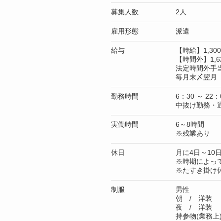
募集人数
2人
雇用形態
派遣
給与
【時給】1,3
【時間外】1,6
法定時間外手
毎月末〆翌月 
勤務時間
6：30 ～ 22：
中抜け勤務・
実働時間
6～8時間
※残業あり
休日
月に4日～10
※時期によっ
※たすき掛け
制服
男性
朝 / 洋装
夜 / 洋装
持参物(業務上