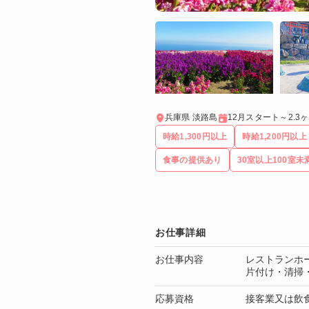
兵庫県 淡路島
12月スタート～2.3
時給1,300円以上
時給1,200円以上
食事の提供あり
30室以上100室未
お仕事詳細
お仕事内容
レストランホ
片付け・清掃
応募資格
接客業又は飲