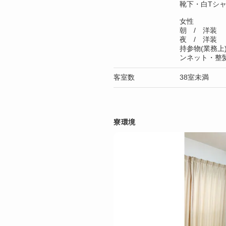
靴下・白Tシ
女性
朝 / 洋装
夜 / 洋装
持参物(業務上
ンネット・整
客室数
38室未満
寮環境