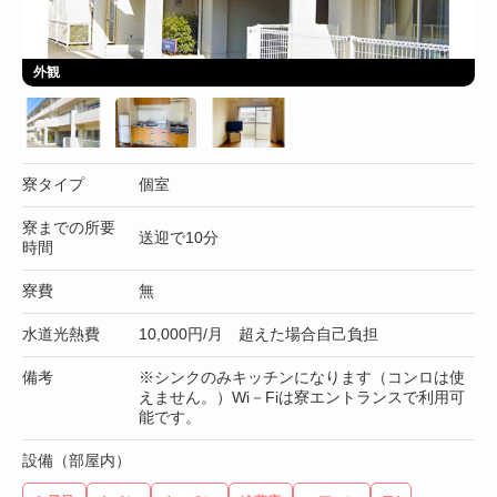
外観
寮タイプ
個室
寮までの所要
送迎で10分
時間
寮費
無
水道光熱費
10,000円/月 超えた場合自己負担
備考
※シンクのみキッチンになります（コンロは使
えません。）Wi－Fiは寮エントランスで利用可
能です。
設備（部屋内）