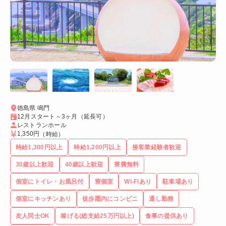
徳島県 鳴門
12月スタート～3ヶ月（延長可）
レストランホール
1,350円
（時給）
時給1,300円以上
時給1,200円以上
接客業経験者歓迎
30歳以上歓迎
40歳以上歓迎
寮費無料
個室にトイレ・お風呂付
寮個室
Wi-Fiあり
駐車場あり
個室にキッチンあり
徒歩圏内にコンビニ
通し勤務
友人同士OK
稼げる(総支給25万円以上)
食事の提供あり