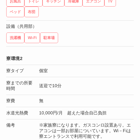
お風呂
トイレ
キッチン
冷蔵庫
エアコン
TV
ベッド
布団
設備（共用部）
洗濯機
Wi-Fi
駐車場
寮環境2
寮タイプ
個室
寮までの所要
送迎で10分
時間
寮費
無
水道光熱費
10,000円/月 超えた場合自己負担
備考
※家族寮になります。ガスコンロ設置あり。エ
アコンは一部お部屋についています。Wi－Fiは
寮エントランスで利用可能です。