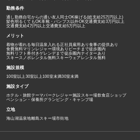
勤務条件
通し勤務
自宅からの通い
友人同士OK
稼げる(総支給25万円以上)
髪色明るくてもOK
革靴・パンプス以外OK
交通費支給3万円以上
交通費支給4万円以上
交通費支給5万円以上
メリット
着物が着れる
毎日温泉入れる
正社員雇用あり
食事の提供あり
食費無料
マリンレジャー環境あり
ビーチまで徒歩圏内
無料リフト券付き
ゲレンデまで徒歩圏内
ナイターあり
スキースノボレンタル無料
スキーウェアレンタル無料
施設規模
100室以上
30室以上100室未満
30室未満
施設タイプ
ホテル・旅館
テーマパーク
レジャー施設
スキー場
飲食店
ショップ
ペンション・保養所
グランピング・キャンプ場
立地
海
山
湖
温泉地
離島
スキー場
市街地