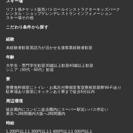
スキー場
リフト係
チケット販売
パトロール
インストラクター
キッズパーク
レンタル・ショップ
ゲレンデレストラン
インフォメーション
スキー場その他
こだわり条件から探す
経験
未経験者歓迎
英語力が活かせる
接客業経験者歓迎
年齢
大学生・専門学生歓迎
30歳以上歓迎
40歳以上歓迎
シニア（50代・60代）歓迎
寮
寮費無料
個室にトイレ・お風呂付
寮個室
客室寮
相部屋寮
Wi-Fiあり
駐車場あり
個室にキッチンあり
寮まで徒歩5分以内
周辺環境
徒歩圏内にコンビニ
徒歩圏内にスーパー
駅近い
バス停近い
東京へ2時間圏内
大阪へ2時間圏内
時給
1,200円以上
1,300円以上
1,400円以上
1,500円以上