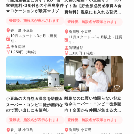
＼生活重視派におすすめ／ 個
人気の離島・小豆島リゾートバ
室寮無料×3食付きの小豆島案件
イト🏝️【貯金派必見💰寮費＆食
★ロケーションが最高☆リゾー
費無料】温泉にも入れる贅沢特
トホテル♪【毎日温泉入浴OK】
典あり！
登録後、施設名が表示されます
登録後、施設名が表示されます
香川県 小豆島
香川県 小豆島
10月スタート～3ヶ月（延長
11月スタート～3ヶ月以上（延長
可）
可）
洋食調理
調理補助
1,250円
（時給）
1,330円
（時給）
離島なのに買い物困らない好立
小豆島の大自然＆温泉を堪能♨️
地👍スーパー・コンビニ徒歩圏
スーパー・コンビニ徒歩圏内な
ので買い出しにも便利♪
内！全国から仲間が集まる大型
ホテル✨
登録後、施設名が表示されます
登録後、施設名が表示されます
香川県 小豆島
香川県 小豆島