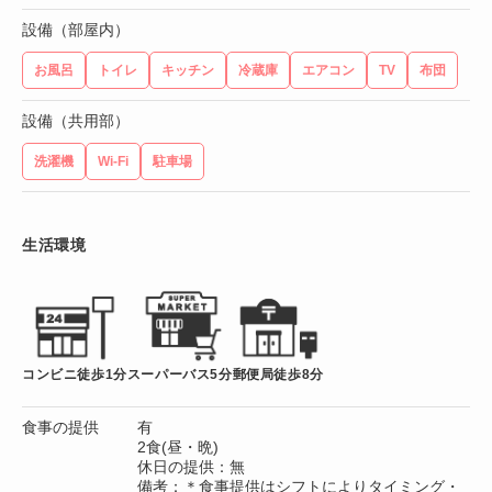
設備（部屋内）
お風呂
トイレ
キッチン
冷蔵庫
エアコン
TV
布団
設備（共用部）
洗濯機
Wi-Fi
駐車場
生活環境
コンビニ徒歩1分
スーパーバス5分
郵便局徒歩8分
食事の提供
有
2食(昼・晩)
休日の提供：無
備考：＊食事提供はシフトによりタイミング・