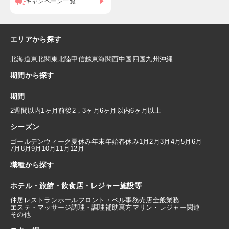
キャンペーン一覧
エリアから探す
北海道
東北
関東
北陸
甲信越
東海
関西
中国
四国
九州
沖縄
期間から探す
期間
2週間以内
1ヶ月前後
2，3ヶ月
6ヶ月以内
6ヶ月以上
シーズン
ゴールデンウィーク
夏休み
年末年始
春休み
1月
2月
3月
4月
5月
6月
7月
8月
9月
10月
11月
12月
職種から探す
ホテル・旅館・飲食店・レジャー施設等
仲居
レストランホール
フロント・ベル
事務
売店
全般業務
エステ・マッサージ
調理・調理補助
裏方
マリン・レジャー関連
その他