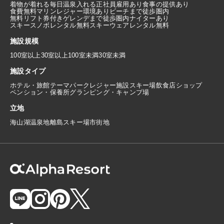
着物が着れる
毎日温泉入れる
正社員雇用あり
食事の提供あり
食費無料
マリンレジャー環境あり
ビーチまで徒歩圏内
無料リフト券付き
ゲレンデまで徒歩圏内
ナイターあり
スキースノボレンタル無料
スキーウェアレンタル無料
施設規模
100室以上
30室以上100室未満
30室未満
施設タイプ
ホテル・旅館
テーマパーク
レジャー施設
スキー場
飲食店
ショップ
ペンション・保養所
グランピング・キャンプ場
立地
海
山
湖
温泉地
離島
スキー場
市街地