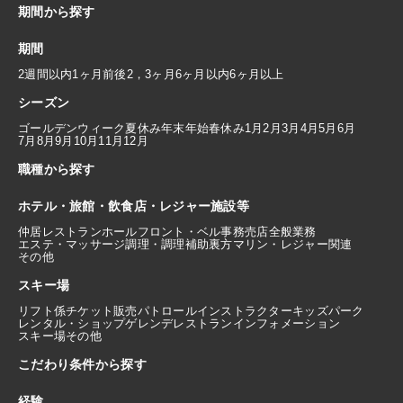
期間から探す
期間
2週間以内
1ヶ月前後
2，3ヶ月
6ヶ月以内
6ヶ月以上
シーズン
ゴールデンウィーク
夏休み
年末年始
春休み
1月
2月
3月
4月
5月
6月
7月
8月
9月
10月
11月
12月
職種から探す
ホテル・旅館・飲食店・レジャー施設等
仲居
レストランホール
フロント・ベル
事務
売店
全般業務
エステ・マッサージ
調理・調理補助
裏方
マリン・レジャー関連
その他
スキー場
リフト係
チケット販売
パトロール
インストラクター
キッズパーク
レンタル・ショップ
ゲレンデレストラン
インフォメーション
スキー場その他
こだわり条件から探す
経験