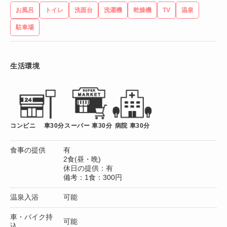
お風呂
トイレ
洗面台
洗濯機
乾燥機
TV
温泉
駐車場
生活環境
コンビニ 車30分
スーパー 車30分
病院 車30分
食事の提供
有
2食(昼・晩)
休日の提供：有
備考：1食：300円
温泉入浴
可能
車・バイク持
可能
込