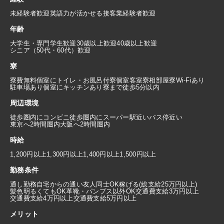
未経験者歓迎
英語力が活かせる
接客業経験者歓迎
年齢
大学生・専門学生歓迎
30歳以上歓迎
40歳以上歓迎
シニア（50代・60代）歓迎
寮
寮費無料
個室にトイレ・お風呂付
寮個室
客室寮
相部屋寮
Wi-Fiあり
駐車場あり
個室にキッチンあり
寮まで徒歩5分以内
周辺環境
徒歩圏内にコンビニ
徒歩圏内にスーパー
駅近い
バス停近い
東京へ2時間圏内
大阪へ2時間圏内
時給
1,200円以上
1,300円以上
1,400円以上
1,500円以上
勤務条件
通し勤務
自宅からの通い
友人同士OK
稼げる(総支給25万円以上)
髪色明るくてもOK
革靴・パンプス以外OK
交通費支給3万円以上
交通費支給4万円以上
交通費支給5万円以上
メリット