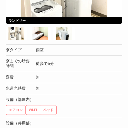
ランドリー
寮タイプ
個室
寮までの所要
徒歩で5分
時間
寮費
無
水道光熱費
無
設備（部屋内）
エアコン
Wi-Fi
ベッド
設備（共用部）