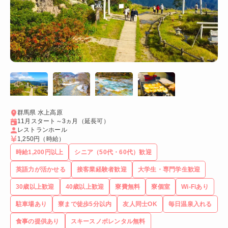
群馬県 水上高原
11月スタート～3ヵ月（延長可）
レストランホール
1,250円
（時給）
時給1,200円以上
シニア（50代・60代）歓迎
英語力が活かせる
接客業経験者歓迎
大学生・専門学生歓迎
30歳以上歓迎
40歳以上歓迎
寮費無料
寮個室
Wi-Fiあり
駐車場あり
寮まで徒歩5分以内
友人同士OK
毎日温泉入れる
食事の提供あり
スキースノボレンタル無料