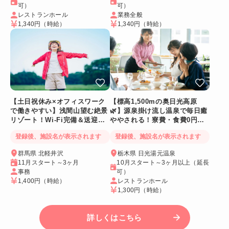
可）
可）
レストランホール
業務全般
1,340円
（時給）
1,340円
（時給）
【土日祝休み×オフィスワーク
【標高1,500mの奥日光高原
で働きやすい】浅間山望む絶景
🌿】源泉掛け流し温泉で毎日癒
リゾート！Wi-Fi完備＆送迎バ
ややされる！寮費・食費0円！
スあり
Wi-Fi個室寮
登録後、施設名が表示されます
登録後、施設名が表示されます
群馬県 北軽井沢
栃木県 日光湯元温泉
11月スタート～3ヶ月
10月スタート～3ヶ月以上（延長
事務
可）
1,400円
（時給）
レストランホール
1,300円
（時給）
詳しくはこちら