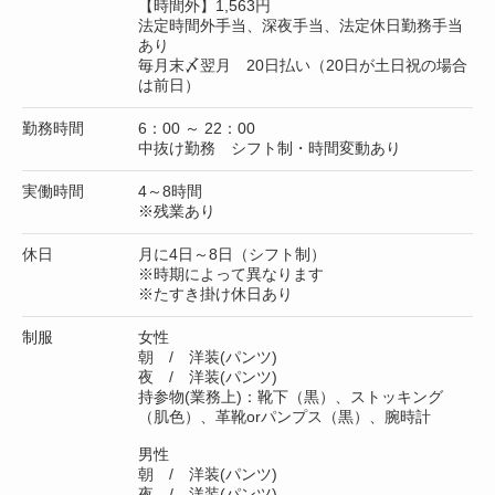
【時間外】1,563円
法定時間外手当、深夜手当、法定休日勤務手当
あり
毎月末〆翌月 20日払い（20日が土日祝の場合
は前日）
勤務時間
6：00 ～ 22：00
中抜け勤務 シフト制・時間変動あり
実働時間
4～8時間
※残業あり
休日
月に4日～8日（シフト制）
※時期によって異なります
※たすき掛け休日あり
制服
女性
朝 / 洋装(パンツ)
夜 / 洋装(パンツ)
持参物(業務上)：靴下（黒）、ストッキング
（肌色）、革靴orパンプス（黒）、腕時計
男性
朝 / 洋装(パンツ)
夜 / 洋装(パンツ)