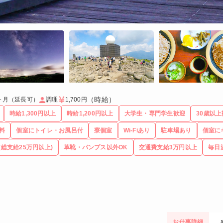
（時給）
3ヶ月（延長可）
調理
1,700円
時給1,300円以上
時給1,200円以上
大学生・専門学生歓迎
30歳以
料
個室にトイレ・お風呂付
寮個室
Wi-Fiあり
駐車場あり
個室に
(総支給25万円以上)
革靴・パンプス以外OK
交通費支給3万円以上
毎日
お仕事詳細