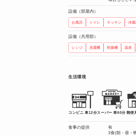
設備（部屋内）
お風呂
トイレ
キッチン
冷蔵
設備（共用部）
レンジ
洗濯機
乾燥機
温泉
生活環境
コンビニ 車12分
スーパー 車60分
郵便
食事の提供
有
3食(朝・昼・晩