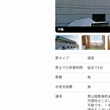
外観
寮タイプ
個室
寮までの所要時間
徒歩で1分
寮費
無
水道光熱費
無
備考
寮は複数個所
可能性がござ
可能です。 /
場合もござい