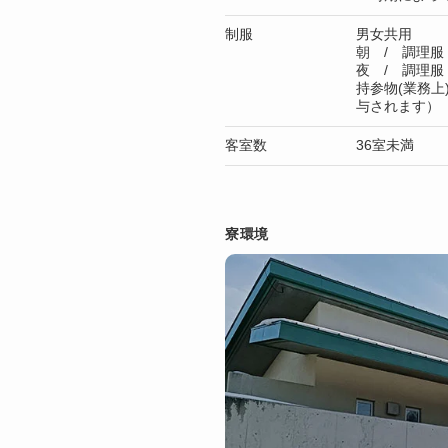
制服
男女共用
朝 / 調理服
夜 / 調理服
持参物(業務
与されます）
客室数
36室未満
寮環境