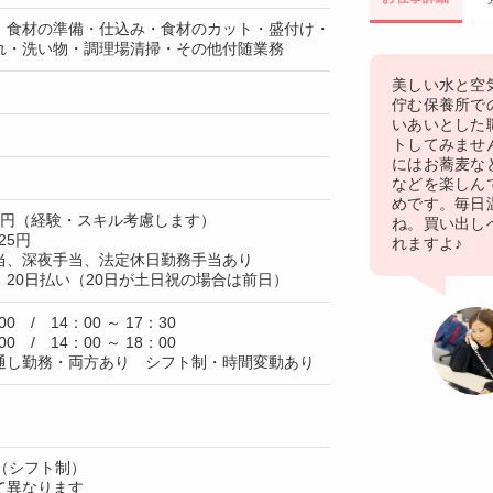
、食材の準備・仕込み・食材のカット・盛付け・
れ・洗い物・調理場清掃・その他付随業務
美しい水と空
佇む保養所で
いあいとした
トしてみません
にはお蕎麦な
などを楽しん
めです。毎日
00円（経験・スキル考慮します）
ね。買い出し
25円
れますよ♪
当、深夜手当、法定休日勤務手当あり
20日払い（20日が土日祝の場合は前日）
00 / 14：00 ～ 17：30
00 / 14：00 ～ 18：00
通し勤務・両方あり シフト制・時間変動あり
（シフト制）
て異なります