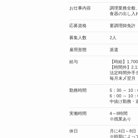
お仕事内容
調理業務全般
食器の出し入
応募資格
要調理師免許
募集人数
2人
雇用形態
派遣
給与
【時給】1,7
【時間外】2,1
法定時間外手
毎月末〆翌月 
勤務時間
5：30 ～ 10：
6：00 ～ 10：
中抜け勤務・
実働時間
4～8時間
※残業あり
休日
月に4日～8日
※時期によっ