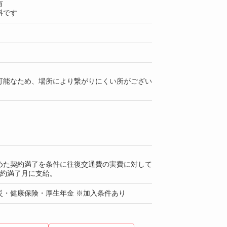
有
料です
可能なため、場所により繋がりにくい所がござい
めた契約満了を条件に往復交通費の実費に対して
契約満了月に支給。
災・健康保険・厚生年金 ※加入条件あり