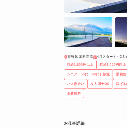
長野県 蓼科高原
4月スタート～2.
時給1,500円以上
時給1,400円以上
シニア（50代・60代）歓迎
寮費無
バス停近い
友人同士OK
稼げる
食費無料
お仕事詳細