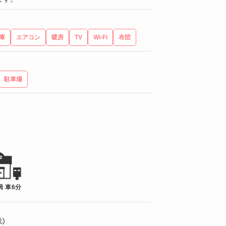
庫
エアコン
暖房
TV
Wi-Fi
布団
駐車場
局 車6分
)