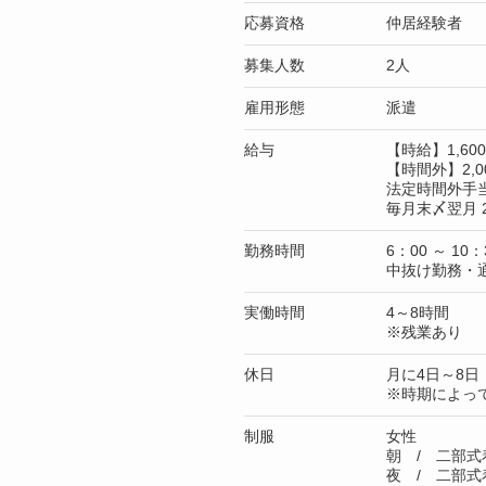
応募資格
仲居経験者
募集人数
2人
雇用形態
派遣
給与
【時給】1,6
【時間外】2,0
法定時間外手
毎月末〆翌月 
勤務時間
6：00 ～ 10：
中抜け勤務・
実働時間
4～8時間
※残業あり
休日
月に4日～8日
※時期によっ
制服
女性
朝 / 二部式
夜 / 二部式