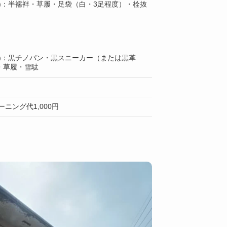
上)：半襦袢・草履・足袋（白・3足程度）・栓抜
上)：黒チノパン・黒スニーカー（または黒革
・草履・雪駄
ーニング代1,000円