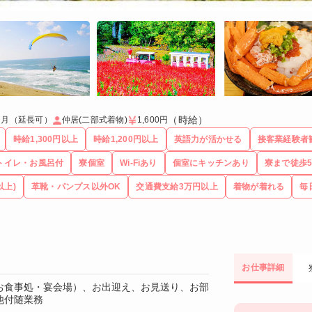
（時給）
ヶ月（延長可）
仲居(二部式着物)
1,600円
時給1,300円以上
時給1,200円以上
英語力が活かせる
接客業経験者
トイレ・お風呂付
寮個室
Wi-Fiあり
個室にキッチンあり
寮まで徒歩
以上)
革靴・パンプス以外OK
交通費支給3万円以上
着物が着れる
毎
お仕事詳細
お食事処・宴会場）、お出迎え、お見送り、お部
他付随業務