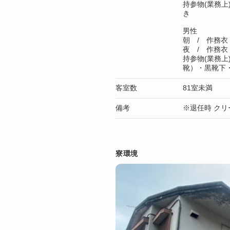
持参物(業務
き
男性
朝 / 作務衣
夜 / 作務衣
持参物(業務
靴）・黒靴下
客室数
81室未満
備考
※退任時 クリ
寮環境