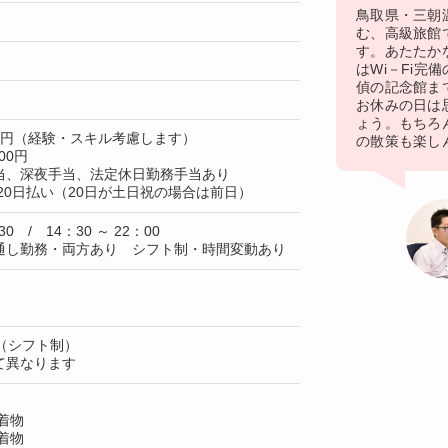
鳥取県・三朝
む、高級旅館
す。あたたか
はWi－Fi完
偵の記念館ま
お休みの日は
ょう。もちろ
00円（経験・スキル考慮します）
の散策も楽し
00円
当、深夜手当、法定休日勤務手当あり
20日払い（20日が土日祝の場合は前日）
30 / 14：30 ～ 22：00
通し勤務・両方あり シフト制・時間変動あり
（シフト制）
て異なります
着物
着物