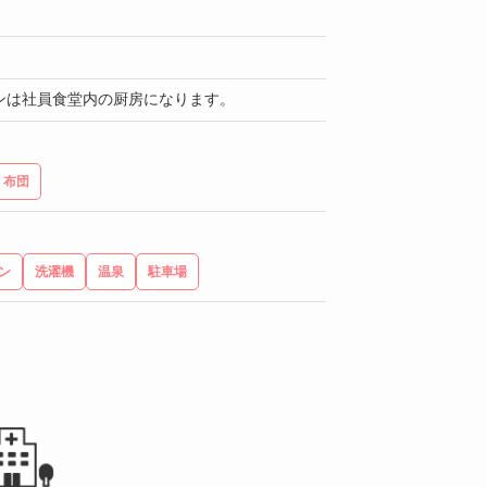
ンは社員食堂内の厨房になります。
布団
ン
洗濯機
温泉
駐車場