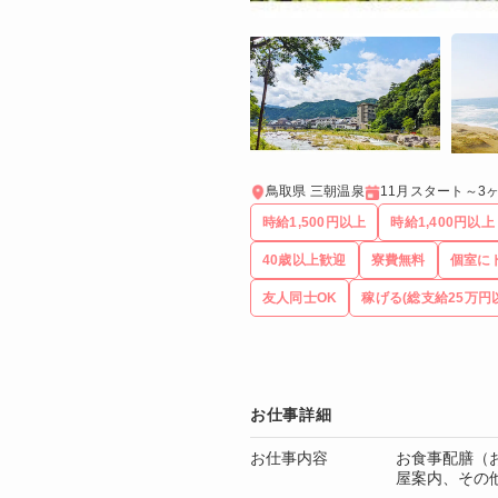
鳥取県 三朝温泉
11月スタート～3
時給1,500円以上
時給1,400円以上
40歳以上歓迎
寮費無料
個室に
友人同士OK
稼げる(総支給25万円
お仕事詳細
お仕事内容
お食事配膳（
屋案内、その