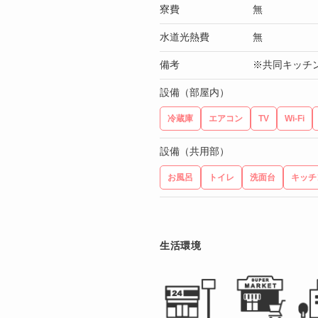
寮費
無
水道光熱費
無
備考
※共同キッチ
設備（部屋内）
冷蔵庫
エアコン
TV
Wi-Fi
設備（共用部）
お風呂
トイレ
洗面台
キッチ
生活環境