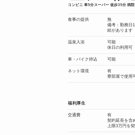
コンビニ 車5分
スーパー 徒歩35分
病院
食事の提供
無
備考：勤務日1
給があります
温泉入浴
可能
休日の利用可
車・バイク持込
可能
ネット環境
有
寮部屋で使用
福利厚生
交通費
有
契約延長を含
上限3万円を