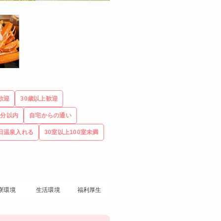
歓迎
30歳以上歓迎
5分以内
自宅からの通い
日温泉入れる
30室以上100室未満
寮環境
生活環境
福利厚生