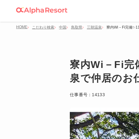
HOME
こだわり検索
中国
鳥取県
三朝温泉
寮内Wi－Fi完備
寮内Wi－Fi
泉で仲居のお
仕事番号：
14133