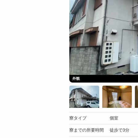
外観
寮タイプ
個室
寮までの所要時間
徒歩で3分