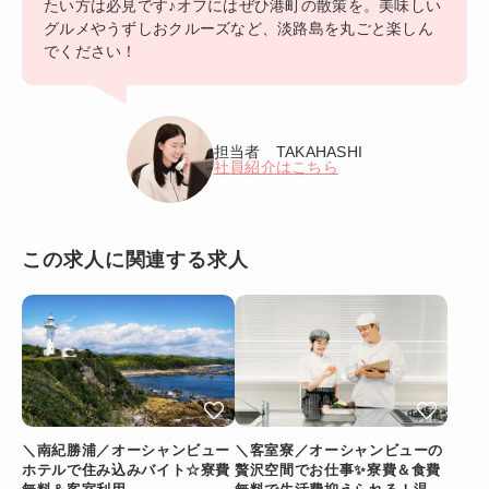
たい方は必見です♪オフにはぜひ港町の散策を。美味しい
グルメやうずしおクルーズなど、淡路島を丸ごと楽しん
でください！
担当者 TAKAHASHI
社員紹介はこちら
この求人に関連する求人
＼南紀勝浦／オーシャンビュー
＼客室寮／オーシャンビューの
ホテルで住み込みバイト☆寮費
贅沢空間でお仕事✨寮費＆食費