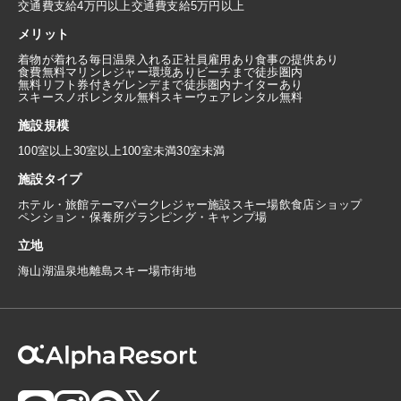
交通費支給4万円以上
交通費支給5万円以上
メリット
着物が着れる
毎日温泉入れる
正社員雇用あり
食事の提供あり
食費無料
マリンレジャー環境あり
ビーチまで徒歩圏内
無料リフト券付き
ゲレンデまで徒歩圏内
ナイターあり
スキースノボレンタル無料
スキーウェアレンタル無料
施設規模
100室以上
30室以上100室未満
30室未満
施設タイプ
ホテル・旅館
テーマパーク
レジャー施設
スキー場
飲食店
ショップ
ペンション・保養所
グランピング・キャンプ場
立地
海
山
湖
温泉地
離島
スキー場
市街地