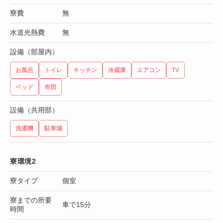
寮費
無
水道光熱費
無
設備（部屋内）
お風呂
トイレ
キッチン
冷蔵庫
エアコン
TV
ベッド
布団
設備（共用部）
洗濯機
駐車場
寮環境2
寮タイプ
個室
寮までの所要
車で15分
時間