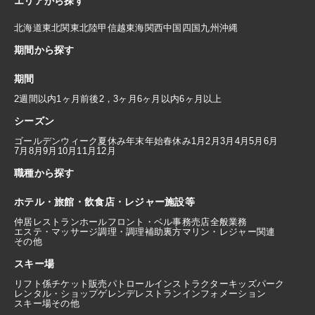
エリアから探す
北海道
東北
関東
北陸
甲信越
東海
関西
中国
四国
九州
沖縄
期間から探す
期間
2週間以内
1ヶ月前後
2，3ヶ月
6ヶ月以内
6ヶ月以上
シーズン
ゴールデンウィーク
夏休み
年末年始
春休み
1月
2月
3月
4月
5月
6月
7月
8月
9月
10月
11月
12月
職種から探す
ホテル・旅館・飲食店・レジャー施設等
仲居
レストランホール
フロント・ベル
事務
売店
全般業務
エステ・マッサージ
調理・調理補助
裏方
マリン・レジャー関連
その他
スキー場
リフト係
チケット販売
パトロール
インストラクター
キッズパーク
レンタル・ショップ
ゲレンデレストラン
インフォメーション
スキー場その他