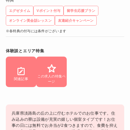
特典
エグゼタイム
Vポイント付与
留学生応援プラン
オンライン英会話レッスン
友達紹介キャンペーン
※各特典の付与には条件がございます
体験談とエリア特集
この求人の特集ペ
関連記事
ージ
兵庫県淡路島の丘の上に佇むホテルでのお仕事です。住
み込みの寮は設備が充実の嬉しい個室タイプです！お仕
事の日には無料でお弁当が2食つきますので、食費を抑え