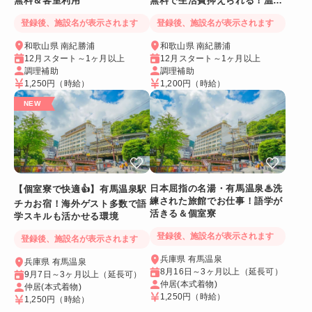
無料＆客室利用
無料で生活費抑えられる！温泉
に入れるリゾートバイト
登録後、施設名が表示されます
登録後、施設名が表示されます
和歌山県 南紀勝浦
和歌山県 南紀勝浦
12月スタート～1ヶ月以上
12月スタート～1ヶ月以上
調理補助
調理補助
1,250円
（時給）
1,200円
（時給）
日本屈指の名湯・有馬温泉♨洗
【個室寮で快適👍】有馬温泉駅
練された旅館でお仕事！語学が
チカお宿！海外ゲスト多数で語
活きる＆個室寮
学スキルも活かせる環境
登録後、施設名が表示されます
登録後、施設名が表示されます
兵庫県 有馬温泉
兵庫県 有馬温泉
8月16日～3ヶ月以上（延長可）
9月7日～3ヶ月以上（延長可）
仲居(本式着物)
仲居(本式着物)
1,250円
（時給）
1,250円
（時給）