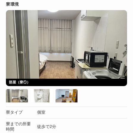
寮環境
部屋（寮①）
寮タイプ
個室
寮までの所要
徒歩で2分
時間