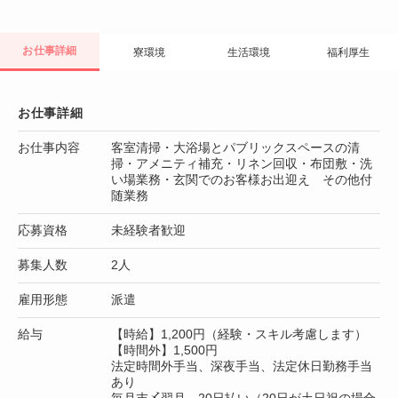
お仕事詳細
寮環境
生活環境
福利厚生
お仕事詳細
お仕事内容
客室清掃・大浴場とパブリックスペースの清
掃・アメニティ補充・リネン回収・布団敷・洗
い場業務・玄関でのお客様お出迎え その他付
随業務
応募資格
未経験者歓迎
募集人数
2人
雇用形態
派遣
給与
【時給】1,200円（経験・スキル考慮します）
【時間外】1,500円
法定時間外手当、深夜手当、法定休日勤務手当
あり
毎月末〆翌月 20日払い（20日が土日祝の場合