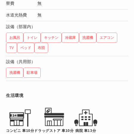
寮費
無
水道光熱費
無
設備（部屋内）
お風呂
トイレ
キッチン
冷蔵庫
洗濯機
エアコン
TV
ベッド
布団
設備（共用部）
洗濯機
駐車場
生活環境
コンビニ 車10分
ドラッグストア 車10分
病院 車13分