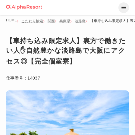
HOME
【車持ち込み限定求人】裏
こだわり検索
関西
兵庫県
淡路島
【車持ち込み限定求人】裏方で働きた
い人✋自然豊かな淡路島で大阪にアク
セス◎【完全個室寮】
仕事番号：
14037