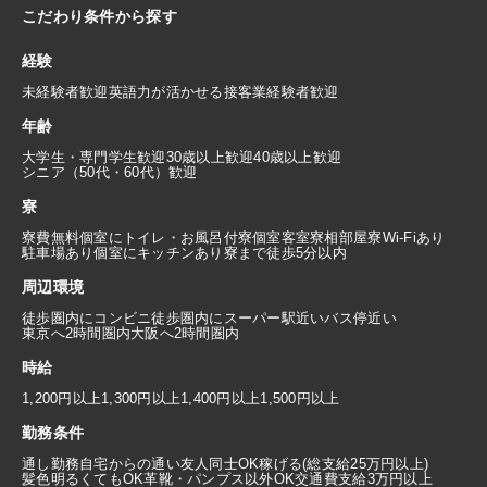
こだわり条件から探す
経験
未経験者歓迎
英語力が活かせる
接客業経験者歓迎
年齢
大学生・専門学生歓迎
30歳以上歓迎
40歳以上歓迎
シニア（50代・60代）歓迎
寮
寮費無料
個室にトイレ・お風呂付
寮個室
客室寮
相部屋寮
Wi-Fiあり
駐車場あり
個室にキッチンあり
寮まで徒歩5分以内
周辺環境
徒歩圏内にコンビニ
徒歩圏内にスーパー
駅近い
バス停近い
東京へ2時間圏内
大阪へ2時間圏内
時給
1,200円以上
1,300円以上
1,400円以上
1,500円以上
勤務条件
通し勤務
自宅からの通い
友人同士OK
稼げる(総支給25万円以上)
髪色明るくてもOK
革靴・パンプス以外OK
交通費支給3万円以上