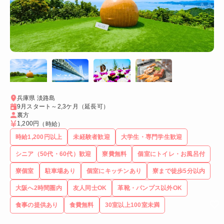
兵庫県 淡路島
9月スタート～2,3ケ月（延長可）
裏方
1,200円
（時給）
時給1,200円以上
未経験者歓迎
大学生・専門学生歓迎
シニア（50代・60代）歓迎
寮費無料
個室にトイレ・お風呂付
寮個室
駐車場あり
個室にキッチンあり
寮まで徒歩5分以内
大阪へ2時間圏内
友人同士OK
革靴・パンプス以外OK
食事の提供あり
食費無料
30室以上100室未満