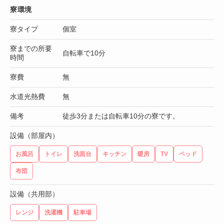
寮環境
寮タイプ
個室
寮までの所要
自転車で10分
時間
寮費
無
水道光熱費
無
備考
徒歩3分または自転車10分の寮です。
設備（部屋内）
お風呂
トイレ
洗面台
キッチン
暖房
TV
ベッド
布団
設備（共用部）
レンジ
洗濯機
駐車場