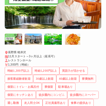
長野県 軽井沢
11月スタート～3ヶ月以上（延長可）
レストランホール
1,300円
（時給）
時給1,300円以上
時給1,200円以上
英語力が活かせる
接客業経験者歓迎
30歳以上歓迎
40歳以上歓迎
寮費無料
個室にトイレ・お風呂付
寮個室
駐車場あり
個室にキッチンあり
徒歩圏内にコンビニ
徒歩圏内にスーパー
通し勤務
友人同士OK
正社員雇用あり
食事の提供あり