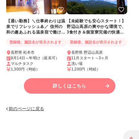
【通い勤務】＼仕事終わりは温
【未経験でも安心スタート！】
泉でリフレッシュ♨／ 信州の
野辺山高原の爽やかな環境で、
和の趣あふれる温泉宿で働ける
3食付き＆個室寮完備の快適リ
人気リゾートバイト♪
ゾートバイト♪
登録後、施設名が表示されます
登録後、施設名が表示されます
長野県 松本市
長野県 野辺山高原
9月14日～年明け（延長可）
11月スタート～3ヶ月
マルチタスク
洗い場
1,300円
（時給）
1,200円
（時給）
詳しくはこちら
前のページに戻る