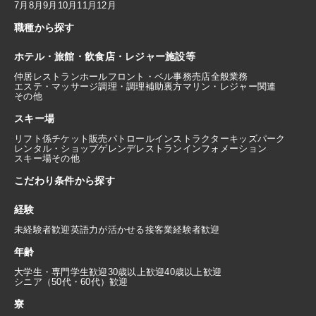
7月
8月
9月
10月
11月
12月
職種から探す
ホテル・旅館・飲食店・レジャー施設等
仲居
レストランホール
フロント・ベル
事務
売店
全般業務
エステ・マッサージ
調理・調理補助
裏方
マリン・レジャー関連
その他
スキー場
リフト係
チケット販売
パトロール
インストラクター
キッズパーク
レンタル・ショップ
ゲレンデレストラン
インフォメーション
スキー場その他
こだわり条件から探す
経験
未経験者歓迎
英語力が活かせる
接客業経験者歓迎
年齢
大学生・専門学生歓迎
30歳以上歓迎
40歳以上歓迎
シニア（50代・60代）歓迎
寮