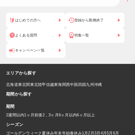
はじめての方へ
登録から勤務終了
よくある質問
特集一覧
キャンペーン一覧
エリアから探す
北海道
東北
関東
北陸
甲信越
東海
関西
中国
四国
九州
沖縄
期間から探す
期間
2週間以内
1ヶ月前後
2，3ヶ月
6ヶ月以内
6ヶ月以上
シーズン
ゴールデンウィーク
夏休み
年末年始
春休み
1月
2月
3月
4月
5月
6月