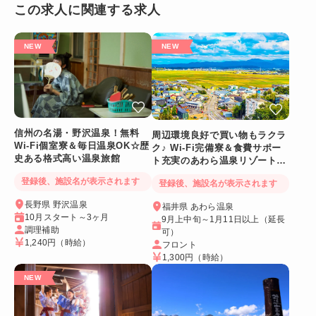
この求人に関連する求人
信州の名湯・野沢温泉！無料
周辺環境良好で買い物もラクラ
Wi-Fi個室寮＆毎日温泉OK☆歴
ク♪ Wi-Fi完備寮＆食費サポー
史ある格式高い温泉旅館
ト充実のあわら温泉リゾートバ
イト
登録後、施設名が表示されます
登録後、施設名が表示されます
長野県 野沢温泉
福井県 あわら温泉
10月スタート～3ヶ月
9月上中旬～1月11日以上（延長
調理補助
可）
1,240円
（時給）
フロント
1,300円
（時給）