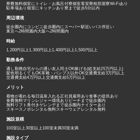
寮費無料
個室にトイレ・お風呂付
寮個室
客室寮
相部屋寮
Wi-Fiあり
駐車場あり
個室にキッチンあり
寮まで徒歩5分以内
周辺環境
徒歩圏内にコンビニ
徒歩圏内にスーパー
駅近い
バス停近い
東京へ2時間圏内
大阪へ2時間圏内
時給
1,200円以上
1,300円以上
1,400円以上
1,500円以上
勤務条件
通し勤務
自宅からの通い
友人同士OK
稼げる(総支給25万円以上)
髪色明るくてもOK
革靴・パンプス以外OK
交通費支給3万円以上
交通費支給4万円以上
交通費支給5万円以上
メリット
着物が着れる
毎日温泉入れる
正社員雇用あり
食事の提供あり
食費無料
マリンレジャー環境あり
ビーチまで徒歩圏内
無料リフト券付き
ゲレンデまで徒歩圏内
ナイターあり
スキースノボレンタル無料
スキーウェアレンタル無料
施設規模
100室以上
30室以上100室未満
30室未満
施設タイプ