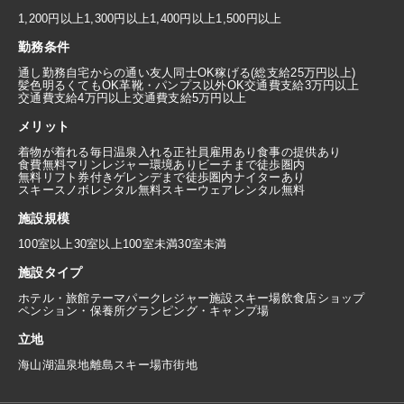
1,200円以上
1,300円以上
1,400円以上
1,500円以上
勤務条件
通し勤務
自宅からの通い
友人同士OK
稼げる(総支給25万円以上)
髪色明るくてもOK
革靴・パンプス以外OK
交通費支給3万円以上
交通費支給4万円以上
交通費支給5万円以上
メリット
着物が着れる
毎日温泉入れる
正社員雇用あり
食事の提供あり
食費無料
マリンレジャー環境あり
ビーチまで徒歩圏内
無料リフト券付き
ゲレンデまで徒歩圏内
ナイターあり
スキースノボレンタル無料
スキーウェアレンタル無料
施設規模
100室以上
30室以上100室未満
30室未満
施設タイプ
ホテル・旅館
テーマパーク
レジャー施設
スキー場
飲食店
ショップ
ペンション・保養所
グランピング・キャンプ場
立地
海
山
湖
温泉地
離島
スキー場
市街地