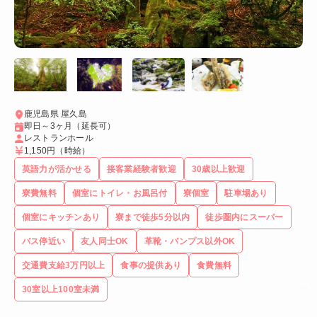
鹿児島県 屋久島
即日～3ヶ月（延長可）
レストランホール
1,150円
（時給）
英語力が活かせる
接客業経験者歓迎
30歳以上歓迎
寮費無料
個室にトイレ・お風呂付
寮個室
駐車場あり
個室にキッチンあり
寮まで徒歩5分以内
徒歩圏内にスーパー
バス停近い
友人同士OK
革靴・パンプス以外OK
交通費支給3万円以上
食事の提供あり
食費無料
30室以上100室未満