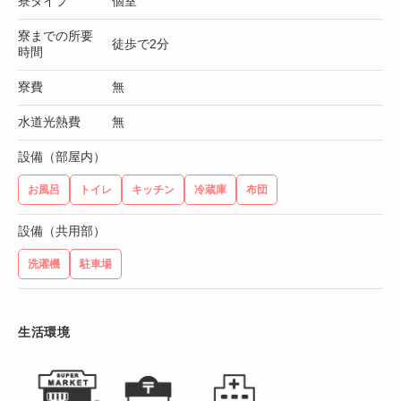
寮タイプ
個室
寮までの所要
徒歩で2分
時間
寮費
無
水道光熱費
無
設備（部屋内）
お風呂
トイレ
キッチン
冷蔵庫
布団
設備（共用部）
洗濯機
駐車場
生活環境