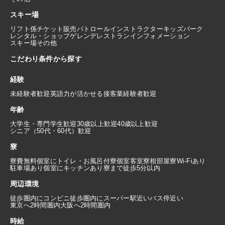
スキー場
リフト係
チケット販売
パトロール
インストラクター
キッズパーク
レンタル・ショップ
ゲレンデレストラン
インフォメーション
スキー場その他
こだわり条件から探す
経験
未経験者歓迎
英語力が活かせる
接客業経験者歓迎
年齢
大学生・専門学生歓迎
30歳以上歓迎
40歳以上歓迎
シニア（50代・60代）歓迎
寮
寮費無料
個室にトイレ・お風呂付
寮個室
客室寮
相部屋寮
Wi-Fiあり
駐車場あり
個室にキッチンあり
寮まで徒歩5分以内
周辺環境
徒歩圏内にコンビニ
徒歩圏内にスーパー
駅近い
バス停近い
東京へ2時間圏内
大阪へ2時間圏内
時給