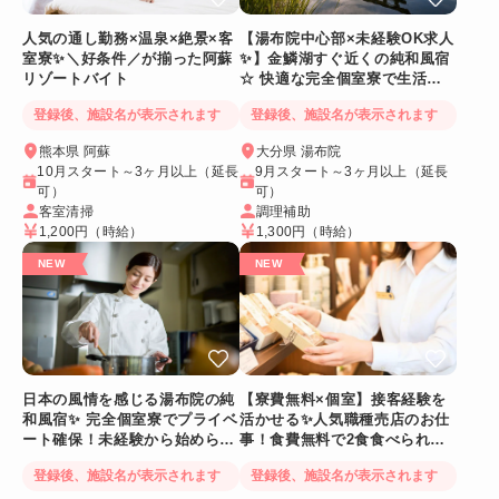
人気の通し勤務×温泉×絶景×客
【湯布院中心部×未経験OK求人
室寮✨＼好条件／が揃った阿蘇
✨】金鱗湖すぐ近くの純和風宿
リゾートバイト
☆ 快適な完全個室寮で生活環
境◎
登録後、施設名が表示されます
登録後、施設名が表示されます
熊本県 阿蘇
大分県 湯布院
10月スタート～3ヶ月以上（延長
9月スタート～3ヶ月以上（延長
可）
可）
客室清掃
調理補助
1,200円
（時給）
1,300円
（時給）
日本の風情を感じる湯布院の純
【寮費無料×個室】接客経験を
和風宿✨ 完全個室寮でプライベ
活かせる✨人気職種売店のお仕
ート確保！未経験から始められ
事！食費無料で2食食べられま
る調理補助スタッフ
す！コンビニまで徒歩圏内
登録後、施設名が表示されます
登録後、施設名が表示されます