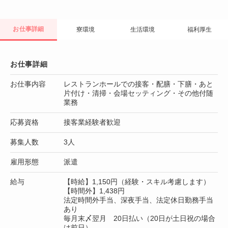
お仕事詳細
寮環境
生活環境
福利厚生
お仕事詳細
お仕事内容
レストランホールでの接客・配膳・下膳・あと
片付け・清掃・会場セッティング・その他付随
業務
応募資格
接客業経験者歓迎
募集人数
3人
雇用形態
派遣
給与
【時給】1,150円（経験・スキル考慮します）
【時間外】1,438円
法定時間外手当、深夜手当、法定休日勤務手当
あり
毎月末〆翌月 20日払い（20日が土日祝の場合
は前日）