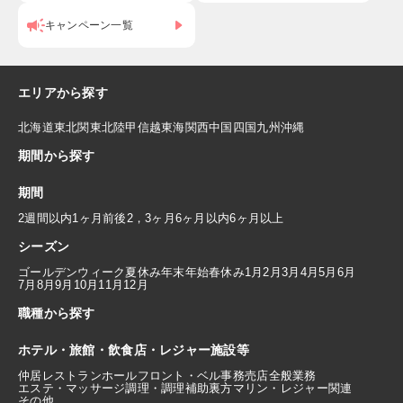
キャンペーン一覧
エリアから探す
北海道
東北
関東
北陸
甲信越
東海
関西
中国
四国
九州
沖縄
期間から探す
期間
2週間以内
1ヶ月前後
2，3ヶ月
6ヶ月以内
6ヶ月以上
シーズン
ゴールデンウィーク
夏休み
年末年始
春休み
1月
2月
3月
4月
5月
6月
7月
8月
9月
10月
11月
12月
職種から探す
ホテル・旅館・飲食店・レジャー施設等
仲居
レストランホール
フロント・ベル
事務
売店
全般業務
エステ・マッサージ
調理・調理補助
裏方
マリン・レジャー関連
その他