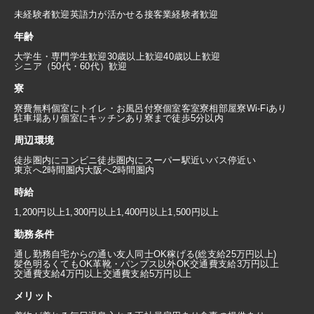
未経験者歓迎
英語力が活かせる
接客業経験者歓迎
年齢
大学生・専門学生歓迎
30歳以上歓迎
40歳以上歓迎
シニア（50代・60代）歓迎
寮
寮費無料
個室にトイレ・お風呂付
寮個室
客室寮
相部屋寮
Wi-Fiあり
駐車場あり
個室にキッチンあり
寮まで徒歩5分以内
周辺環境
徒歩圏内にコンビニ
徒歩圏内にスーパー
駅近い
バス停近い
東京へ2時間圏内
大阪へ2時間圏内
時給
1,200円以上
1,300円以上
1,400円以上
1,500円以上
勤務条件
通し勤務
自宅からの通い
友人同士OK
稼げる(総支給25万円以上)
髪色明るくてもOK
革靴・パンプス以外OK
交通費支給3万円以上
交通費支給4万円以上
交通費支給5万円以上
メリット