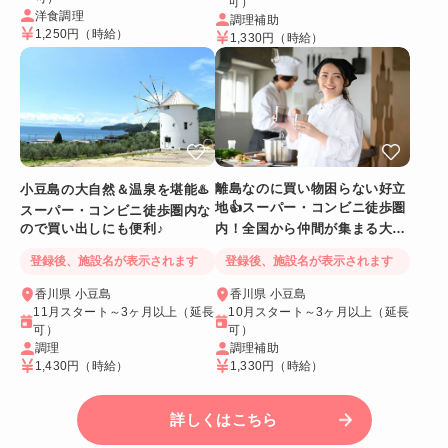
可）
洋食調理
調理補助
1,250円
（時給）
1,330円
（時給）
離島なのに買い物困らない好立
小豆島の大自然＆温泉を堪能♨️
地👍スーパー・コンビニ徒歩圏
スーパー・コンビニ徒歩圏内な
ので買い出しにも便利♪
内！全国から仲間が集まる大型
ホテル✨
登録後、施設名が表示されます
登録後、施設名が表示されます
香川県 小豆島
香川県 小豆島
11月スタート～3ヶ月以上（延長
10月スタート～3ヶ月以上（延長
可）
可）
調理
調理補助
1,430円
（時給）
1,330円
（時給）
詳しくはこちら