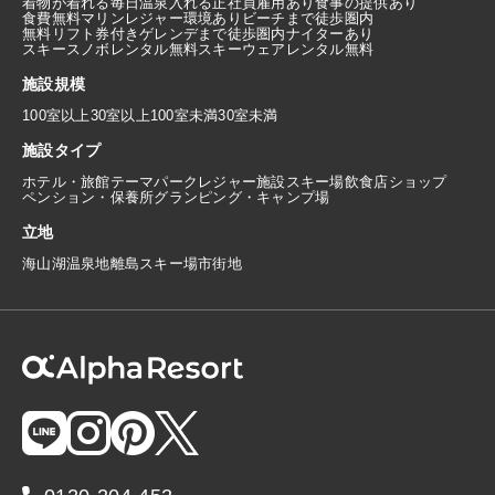
着物が着れる
毎日温泉入れる
正社員雇用あり
食事の提供あり
食費無料
マリンレジャー環境あり
ビーチまで徒歩圏内
無料リフト券付き
ゲレンデまで徒歩圏内
ナイターあり
スキースノボレンタル無料
スキーウェアレンタル無料
施設規模
100室以上
30室以上100室未満
30室未満
施設タイプ
ホテル・旅館
テーマパーク
レジャー施設
スキー場
飲食店
ショップ
ペンション・保養所
グランピング・キャンプ場
立地
海
山
湖
温泉地
離島
スキー場
市街地