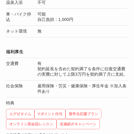
温泉入浴
不可
車・バイク持
可能
込
自己負担：1,000円
ネット環境
無
福利厚生
交通費
有
契約延長を含めた契約満了を条件に往復交通費
の実費に対して上限3万円を契約満了月に支給。
社会保険
雇用保険・労災・健康保険・厚生年金 ※加入条
件あり
特典
エグゼタイム
Vポイント付与
留学生応援プラン
オンライン英会話レッスン
友達紹介キャンペーン