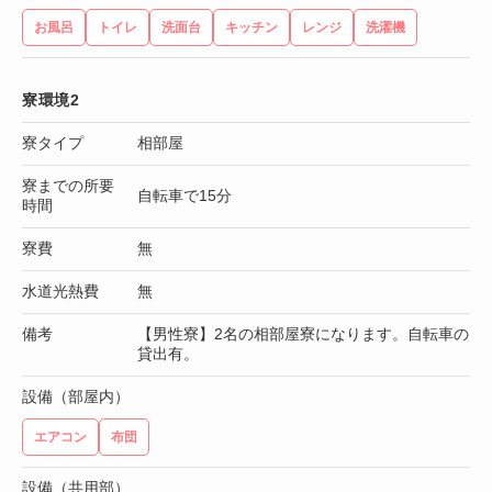
お風呂
トイレ
洗面台
キッチン
レンジ
洗濯機
寮環境2
寮タイプ
相部屋
寮までの所要
自転車で15分
時間
寮費
無
水道光熱費
無
備考
【男性寮】2名の相部屋寮になります。自転車の
貸出有。
設備（部屋内）
エアコン
布団
設備（共用部）