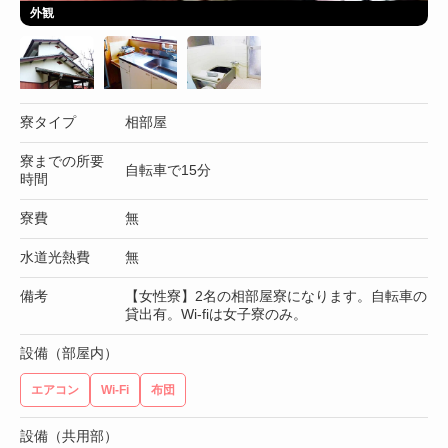
外観
寮タイプ
相部屋
寮までの所要
自転車で15分
時間
寮費
無
水道光熱費
無
備考
【女性寮】2名の相部屋寮になります。自転車の
貸出有。Wi-fiは女子寮のみ。
設備（部屋内）
エアコン
Wi-Fi
布団
設備（共用部）