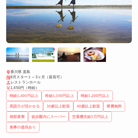
香川県 直島
8月スタート～3ヶ月（延長可）
レストランホール
1,450円
（時給）
時給1,400円以上
時給1,300円以上
時給1,200円以上
英語力が活かせる
30歳以上歓迎
40歳以上歓迎
寮費無料
相部屋寮
徒歩圏内にスーパー
交通費支給3万円以上
食事の提供あり