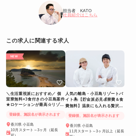
担当者 KATO
社員紹介はこちら
この求人に関連する求人
＼生活重視派におすすめ／ 個
人気の離島・小豆島リゾートバ
室寮無料×3食付きの小豆島案件
イト🏝️【貯金派必見💰寮費＆食
★ロケーションが最高☆リゾー
費無料】温泉にも入れる贅沢特
トホテル♪【毎日温泉入浴OK】
典あり！
登録後、施設名が表示されます
登録後、施設名が表示されます
香川県 小豆島
香川県 小豆島
10月スタート～3ヶ月（延長
11月スタート～3ヶ月以上（延長
可）