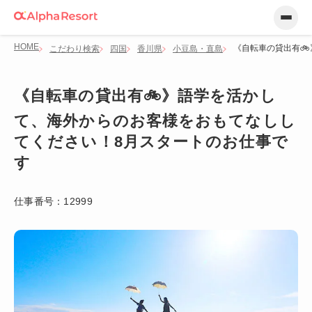
HOME
《自転車の貸出有
こだわり検索
四国
香川県
小豆島・直島
《自転車の貸出有🚲》語学を活かし
て、海外からのお客様をおもてなしし
てください！8月スタートのお仕事で
す
仕事番号：
12999