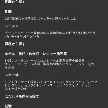
期間から探す
期間
2週間以内
1ヶ月前後
2，3ヶ月
6ヶ月以内
6ヶ月以上
シーズン
ゴールデンウィーク
夏休み
年末年始
春休み
1月
2月
3月
4月
5月
6月
7月
8月
9月
10月
11月
12月
職種から探す
ホテル・旅館・飲食店・レジャー施設等
仲居
レストランホール
フロント・ベル
事務
売店
全般業務
エステ・マッサージ
調理・調理補助
裏方
マリン・レジャー関連
その他
スキー場
リフト係
チケット販売
パトロール
インストラクター
キッズパーク
レンタル・ショップ
ゲレンデレストラン
インフォメーション
スキー場その他
こだわり条件から探す
経験