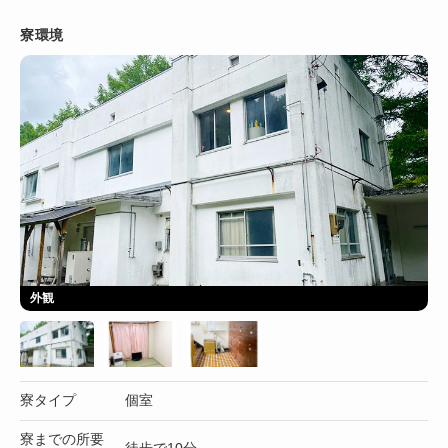
寮環境
外観
寮タイプ
個室
寮までの所要
徒歩で10分