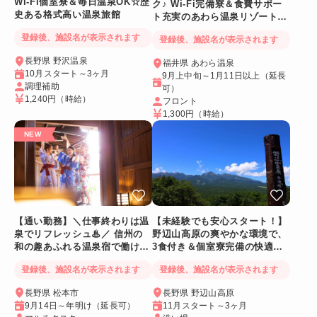
Wi-Fi個室寮＆毎日温泉OK☆歴
ク♪ Wi-Fi完備寮＆食費サポー
史ある格式高い温泉旅館
ト充実のあわら温泉リゾートバ
イト
登録後、施設名が表示されます
登録後、施設名が表示されます
長野県 野沢温泉
福井県 あわら温泉
10月スタート～3ヶ月
9月上中旬～1月11日以上（延長
調理補助
可）
1,240円
（時給）
フロント
1,300円
（時給）
【通い勤務】＼仕事終わりは温
【未経験でも安心スタート！】
泉でリフレッシュ♨／ 信州の
野辺山高原の爽やかな環境で、
和の趣あふれる温泉宿で働ける
3食付き＆個室寮完備の快適リ
人気リゾートバイト♪
ゾートバイト♪
登録後、施設名が表示されます
登録後、施設名が表示されます
長野県 松本市
長野県 野辺山高原
9月14日～年明け（延長可）
11月スタート～3ヶ月