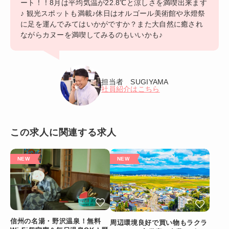
ート！！8月は平均気温が22.8℃と涼しさを満喫出来ます
♪ 観光スポットも満載♪休日はオルゴール美術館や氷燈祭
に足を運んでみてはいかがですか？また大自然に癒され
ながらカヌーを満喫してみるのもいいかも♪
担当者 SUGIYAMA
社員紹介はこちら
この求人に関連する求人
信州の名湯・野沢温泉！無料
周辺環境良好で買い物もラクラ