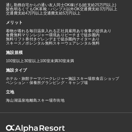
通し勤務
自宅からの通い
友人同士OK
稼げる(総支給25万円以上)
髪色明るくてもOK
革靴・パンプス以外OK
交通費支給3万円以上
交通費支給4万円以上
交通費支給5万円以上
メリット
着物が着れる
毎日温泉入れる
正社員雇用あり
食事の提供あり
食費無料
マリンレジャー環境あり
ビーチまで徒歩圏内
無料リフト券付き
ゲレンデまで徒歩圏内
ナイターあり
スキースノボレンタル無料
スキーウェアレンタル無料
施設規模
100室以上
30室以上100室未満
30室未満
施設タイプ
ホテル・旅館
テーマパーク
レジャー施設
スキー場
飲食店
ショップ
ペンション・保養所
グランピング・キャンプ場
立地
海
山
湖
温泉地
離島
スキー場
市街地