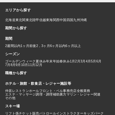
エリアから探す
北海道
東北
関東
北陸
甲信越
東海
関西
中国
四国
九州
沖縄
期間から探す
期間
2週間以内
1ヶ月前後
2，3ヶ月
6ヶ月以内
6ヶ月以上
シーズン
ゴールデンウィーク
夏休み
年末年始
春休み
1月
2月
3月
4月
5月
6月
7月
8月
9月
10月
11月
12月
職種から探す
ホテル・旅館・飲食店・レジャー施設等
仲居
レストランホール
フロント・ベル
事務
売店
全般業務
エステ・マッサージ
調理・調理補助
裏方
マリン・レジャー関連
その他
スキー場
リフト係
チケット販売
パトロール
インストラクター
キッズパーク