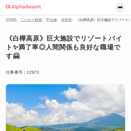
HOME
こだわり検索
甲信越
長野県
《白樺高原》巨大施設でリゾートバ
《白樺高原》巨大施設でリゾートバイ
ト✨満了率◎人間関係も良好な職場で
す🤗
仕事番号：
12973