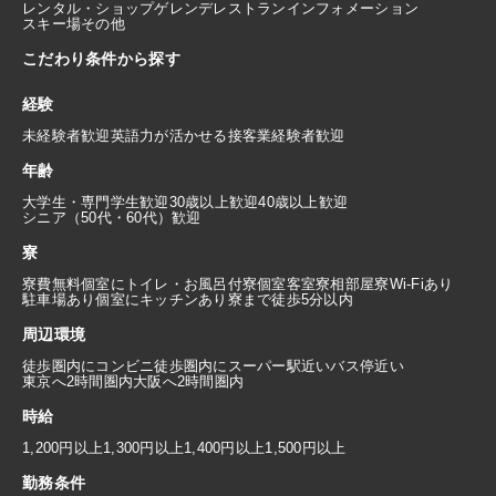
レンタル・ショップ
ゲレンデレストラン
インフォメーション
スキー場その他
こだわり条件から探す
経験
未経験者歓迎
英語力が活かせる
接客業経験者歓迎
年齢
大学生・専門学生歓迎
30歳以上歓迎
40歳以上歓迎
シニア（50代・60代）歓迎
寮
寮費無料
個室にトイレ・お風呂付
寮個室
客室寮
相部屋寮
Wi-Fiあり
駐車場あり
個室にキッチンあり
寮まで徒歩5分以内
周辺環境
徒歩圏内にコンビニ
徒歩圏内にスーパー
駅近い
バス停近い
東京へ2時間圏内
大阪へ2時間圏内
時給
1,200円以上
1,300円以上
1,400円以上
1,500円以上
勤務条件