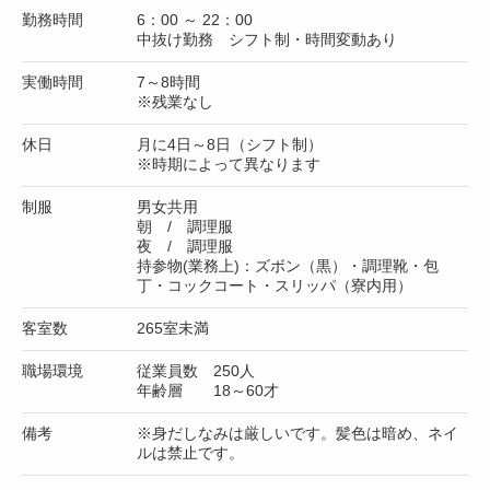
勤務時間
6：00 ～ 22：00
中抜け勤務 シフト制・時間変動あり
実働時間
7～8時間
※残業なし
休日
月に4日～8日（シフト制）
※時期によって異なります
制服
男女共用
朝 / 調理服
夜 / 調理服
持参物(業務上)：ズボン（黒）・調理靴・包
丁・コックコート・スリッパ（寮内用）
客室数
265室未満
職場環境
従業員数 250人
年齢層 18～60才
備考
※身だしなみは厳しいです。髪色は暗め、ネイ
ルは禁止です。