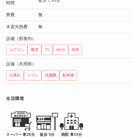
時間
寮費
無
水道光熱費
無
設備（部屋内）
エアコン
暖房
TV
Wi-Fi
布団
設備（共用部）
お風呂
トイレ
洗濯機
駐車場
生活環境
スーパー 車20分
徒歩 5分
病院 車30分