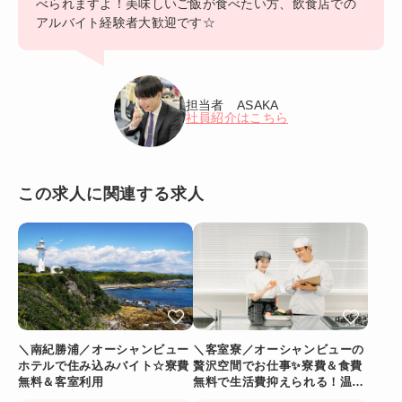
べられますよ！美味しいご飯が食べたい方、飲食店での
アルバイト経験者大歓迎です☆
担当者 ASAKA
社員紹介はこちら
この求人に関連する求人
＼南紀勝浦／オーシャンビュー
＼客室寮／オーシャンビューの
ホテルで住み込みバイト☆寮費
贅沢空間でお仕事✨寮費＆食費
無料＆客室利用
無料で生活費抑えられる！温泉
に入れるリゾートバイト