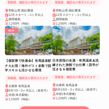
登録後、施設名が表示されます
登録後、施設名が表示されます
和歌山県 南紀勝浦
和歌山県 南紀勝浦
12月スタート～1ヶ月以上
12月スタート～1ヶ月以上
調理補助
調理補助
1,250円
（時給）
1,200円
（時給）
日本屈指の名湯・有馬温泉♨洗
【個室寮で快適👍】有馬温泉駅
練された旅館でお仕事！語学が
チカお宿！海外ゲスト多数で語
活きる＆個室寮
学スキルも活かせる環境
登録後、施設名が表示されます
登録後、施設名が表示されます
兵庫県 有馬温泉
兵庫県 有馬温泉
8月16日～3ヶ月以上（延長可）
9月7日～3ヶ月以上（延長可）
仲居(本式着物)
仲居(本式着物)
1,250円
（時給）
1,250円
（時給）