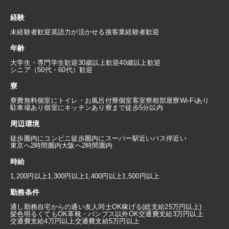
経験
未経験者歓迎
英語力が活かせる
接客業経験者歓迎
年齢
大学生・専門学生歓迎
30歳以上歓迎
40歳以上歓迎
シニア（50代・60代）歓迎
寮
寮費無料
個室にトイレ・お風呂付
寮個室
客室寮
相部屋寮
Wi-Fiあり
駐車場あり
個室にキッチンあり
寮まで徒歩5分以内
周辺環境
徒歩圏内にコンビニ
徒歩圏内にスーパー
駅近い
バス停近い
東京へ2時間圏内
大阪へ2時間圏内
時給
1,200円以上
1,300円以上
1,400円以上
1,500円以上
勤務条件
通し勤務
自宅からの通い
友人同士OK
稼げる(総支給25万円以上)
髪色明るくてもOK
革靴・パンプス以外OK
交通費支給3万円以上
交通費支給4万円以上
交通費支給5万円以上