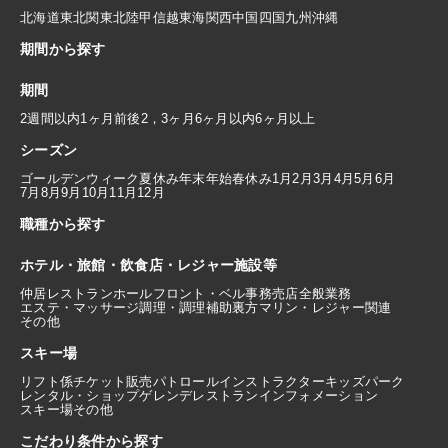
北海道
東北
関東
北陸
甲信越
東海
関西
中国
四国
九州
沖縄
期間から探す
期間
2週間以内
1ヶ月前後
2，3ヶ月
6ヶ月以内
6ヶ月以上
シーズン
ゴールデンウィーク
夏休み
年末年始
春休み
1月
2月
3月
4月
5月
6月
7月
8月
9月
10月
11月
12月
職種から探す
ホテル・旅館・飲食店・レジャー施設等
仲居
レストランホール
フロント・ベル
事務
売店
全般業務
エステ・マッサージ
調理・調理補助
裏方
マリン・レジャー関連
その他
スキー場
リフト係
チケット販売
パトロール
インストラクター
キッズパーク
レンタル・ショップ
ゲレンデレストラン
インフォメーション
スキー場その他
こだわり条件から探す