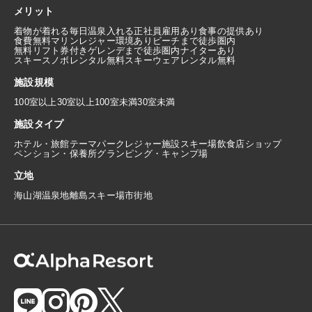
メリット
着物が着れる
毎日温泉入れる
正社員雇用あり
食事の提供あり
食費無料
マリンレジャー環境あり
ビーチまで徒歩圏内
無料リフト券付き
ゲレンデまで徒歩圏内
ナイターあり
スキースノボレンタル無料
スキーウェアレンタル無料
施設規模
100室以上
30室以上100室未満
30室未満
施設タイプ
ホテル・旅館
テーマパーク
レジャー施設
スキー場
飲食店
ショップ
ペンション・保養所
グランピング・キャンプ場
立地
海
山
湖
温泉地
離島
スキー場
市街地