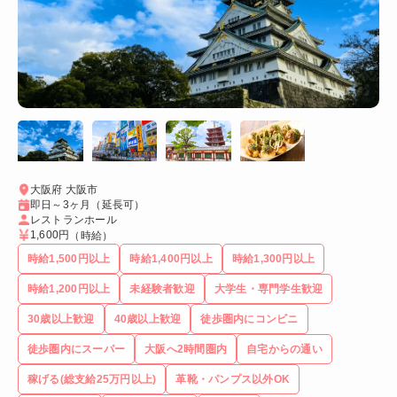
大阪府 大阪市
即日～3ヶ月（延長可）
レストランホール
1,600円
（時給）
時給1,500円以上
時給1,400円以上
時給1,300円以上
時給1,200円以上
未経験者歓迎
大学生・専門学生歓迎
30歳以上歓迎
40歳以上歓迎
徒歩圏内にコンビニ
徒歩圏内にスーパー
大阪へ2時間圏内
自宅からの通い
稼げる(総支給25万円以上)
革靴・パンプス以外OK