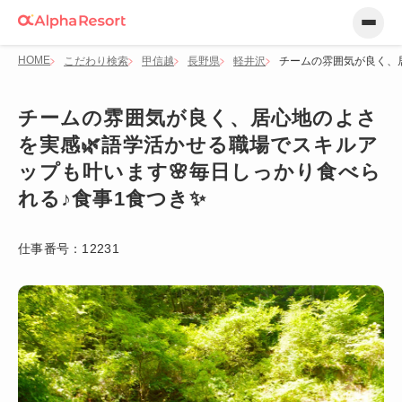
HOME
こだわり検索
甲信越
長野県
軽井沢
チームの雰囲気が良く、居
チームの雰囲気が良く、居心地のよさ
を実感🌿語学活かせる職場でスキルア
ップも叶います🌸毎日しっかり食べら
れる♪食事1食つき✨
仕事番号：
12231