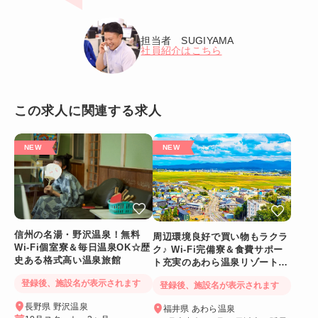
担当者 SUGIYAMA
社員紹介はこちら
この求人に関連する求人
信州の名湯・野沢温泉！無料
周辺環境良好で買い物もラクラ
Wi-Fi個室寮＆毎日温泉OK☆歴
ク♪ Wi-Fi完備寮＆食費サポー
史ある格式高い温泉旅館
ト充実のあわら温泉リゾートバ
イト
登録後、施設名が表示されます
登録後、施設名が表示されます
長野県 野沢温泉
福井県 あわら温泉