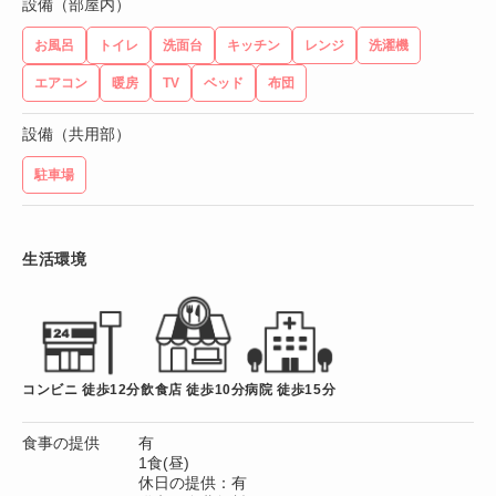
設備（部屋内）
お風呂
トイレ
洗面台
キッチン
レンジ
洗濯機
エアコン
暖房
TV
ベッド
布団
設備（共用部）
駐車場
生活環境
コンビニ 徒歩12分
飲食店 徒歩10分
病院 徒歩15分
食事の提供
有
1食(昼)
休日の提供：有