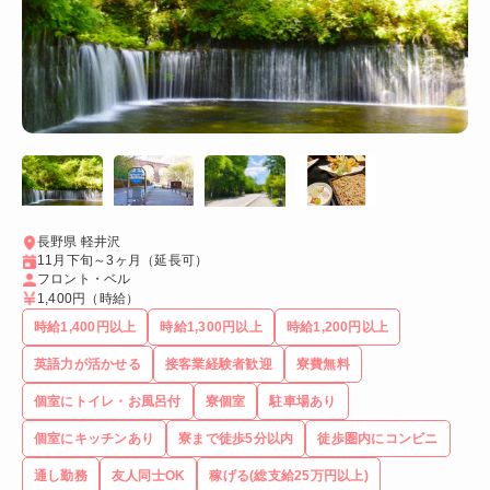
長野県 軽井沢
11月下旬～3ヶ月（延長可）
フロント・ベル
1,400円
（時給）
時給1,400円以上
時給1,300円以上
時給1,200円以上
英語力が活かせる
接客業経験者歓迎
寮費無料
個室にトイレ・お風呂付
寮個室
駐車場あり
個室にキッチンあり
寮まで徒歩5分以内
徒歩圏内にコンビニ
通し勤務
友人同士OK
稼げる(総支給25万円以上)