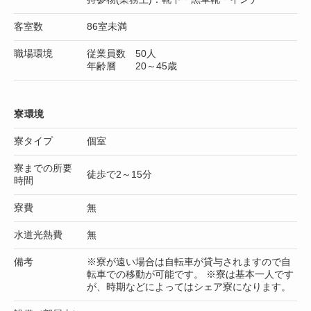
客室数
86室未満
職場環境
従業員数 50人
年齢層 20～45歳
寮環境
寮タイプ
個室
寮までの所要
徒歩で2～15分
時間
寮費
無
水道光熱費
無
備考
※寮が遠い場合は自転車が貸与されますので自
転車での移動が可能です。 ※寮は基本一人です
が、時期などによってはシェア寮になります。