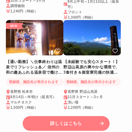
10月スタート～3ヶ月
9月上中旬～1月11日以上（延長
調理補助
可）
1,240円
（時給）
フロント
1,300円
（時給）
【通い勤務】＼仕事終わりは温
【未経験でも安心スタート！】
泉でリフレッシュ♨／ 信州の
野辺山高原の爽やかな環境で、
和の趣あふれる温泉宿で働ける
3食付き＆個室寮完備の快適リ
人気リゾートバイト♪
ゾートバイト♪
登録後、施設名が表示されます
登録後、施設名が表示されます
長野県 松本市
長野県 野辺山高原
9月14日～年明け（延長可）
11月スタート～3ヶ月
マルチタスク
洗い場
1,300円
（時給）
1,200円
（時給）
詳しくはこちら