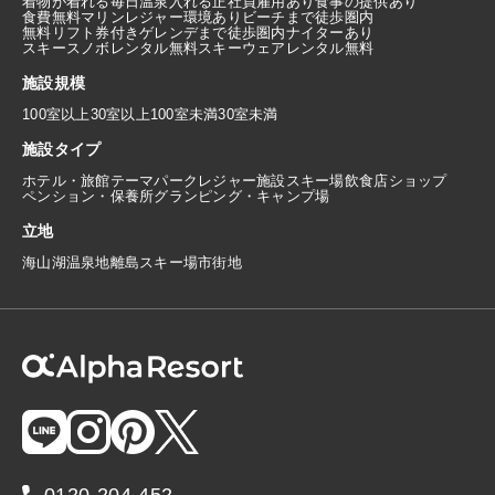
着物が着れる
毎日温泉入れる
正社員雇用あり
食事の提供あり
食費無料
マリンレジャー環境あり
ビーチまで徒歩圏内
無料リフト券付き
ゲレンデまで徒歩圏内
ナイターあり
スキースノボレンタル無料
スキーウェアレンタル無料
施設規模
100室以上
30室以上100室未満
30室未満
施設タイプ
ホテル・旅館
テーマパーク
レジャー施設
スキー場
飲食店
ショップ
ペンション・保養所
グランピング・キャンプ場
立地
海
山
湖
温泉地
離島
スキー場
市街地