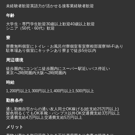
未経験者歓迎
英語力が活かせる
接客業経験者歓迎
年齢
大学生・専門学生歓迎
30歳以上歓迎
40歳以上歓迎
シニア（50代・60代）歓迎
寮
寮費無料
個室にトイレ・お風呂付
寮個室
客室寮
相部屋寮
Wi-Fiあり
駐車場あり
個室にキッチンあり
寮まで徒歩5分以内
周辺環境
徒歩圏内にコンビニ
徒歩圏内にスーパー
駅近い
バス停近い
東京へ2時間圏内
大阪へ2時間圏内
時給
1,200円以上
1,300円以上
1,400円以上
1,500円以上
勤務条件
通し勤務
自宅からの通い
友人同士OK
稼げる(総支給25万円以上)
髪色明るくてもOK
革靴・パンプス以外OK
交通費支給3万円以上
交通費支給4万円以上
交通費支給5万円以上
メリット