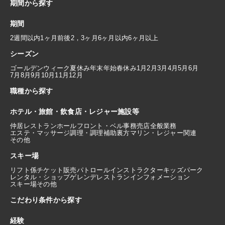
期間から探す
期間
2週間以内
1ヶ月前後
2，3ヶ月
6ヶ月以内
6ヶ月以上
シーズン
ゴールデンウィーク
夏休み
年末年始
春休み
1月
2月
3月
4月
5月
6月
7月
8月
9月
10月
11月
12月
職種から探す
ホテル・旅館・飲食店・レジャー施設等
仲居
レストランホール
フロント・ベル
事務
売店
全般業務
エステ・マッサージ
調理・調理補助
裏方
マリン・レジャー関連
その他
スキー場
リフト係
チケット販売
パトロール
インストラクター
キッズパーク
レンタル・ショップ
ゲレンデレストラン
インフォメーション
スキー場その他
こだわり条件から探す
経験