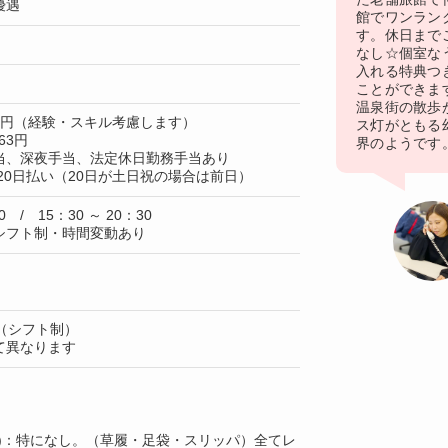
優遇
館でワンラン
す。休日まで
なし☆個室な
入れる特典つ
ことができま
温泉街の散歩
50円（経験・スキル考慮します）
ス灯がともる
63円
界のようです
当、深夜手当、法定休日勤務手当あり
20日払い（20日が土日祝の場合は前日）
0 / 15：30 ～ 20：30
シフト制・時間変動あり
（シフト制）
て異なります
上)：特になし。（草履・足袋・スリッパ）全てレ