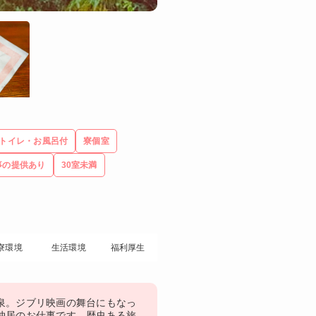
トイレ・お風呂付
寮個室
事の提供あり
30室未満
寮環境
生活環境
福利厚生
泉。ジブリ映画の舞台にもなっ
仲居のお仕事です。歴史ある旅