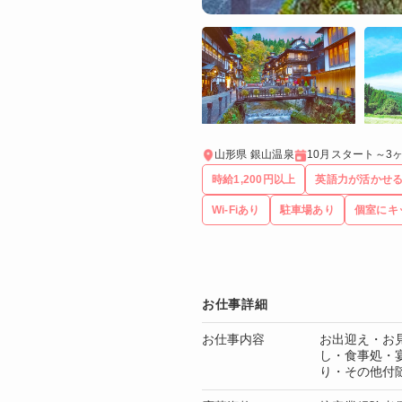
山形県 銀山温泉
10月スタート～3
時給1,200円以上
英語力が活かせ
Wi-Fiあり
駐車場あり
個室にキ
お仕事詳細
お仕事内容
お出迎え・お
し・食事処・
り・その他付