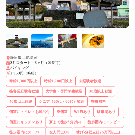
静岡県 土肥温泉
3月スタート～3ヶ月（延長可）
バイキング
1,350円
（時給）
時給1,300円以上
時給1,200円以上
未経験者歓迎
接客業経験者歓迎
大学生・専門学生歓迎
30歳以上歓迎
40歳以上歓迎
シニア（50代・60代）歓迎
寮費無料
個室にトイレ・お風呂付
寮個室
Wi-Fiあり
駐車場あり
個室にキッチンあり
寮まで徒歩5分以内
徒歩圏内にコンビニ
徒歩圏内にスーパー
友人同士OK
稼げる(総支給25万円以上)