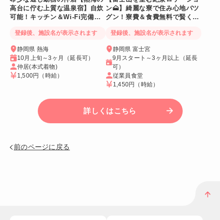
高台に佇む上質な温泉宿】自炊
ン🗻】綺麗な寮で住み心地バツ
可能！キッチン＆Wi-Fi完備！
グン！寮費＆食費無料で賢く稼
個室寮
げる人気求人
登録後、施設名が表示されます
登録後、施設名が表示されます
静岡県 熱海
静岡県 富士宮
10月上旬～3ヶ月（延長可）
9月スタート～3ヶ月以上（延長
仲居(本式着物)
可）
1,500円
（時給）
従業員食堂
1,450円
（時給）
詳しくはこちら
前のページに戻る