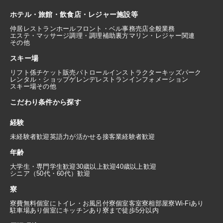
ホテル・旅館・飲食店・レジャー施設等
仲居
レストランホール
フロント・ベル
事務
売店
全般業務
エステ・マッサージ
調理・調理補助
裏方
マリン・レジャー関連
その他
スキー場
リフト係
チケット販売
パトロール
インストラクター
キッズパーク
レンタル・ショップ
ゲレンデレストラン
インフォメーション
スキー場その他
こだわり条件から探す
経験
未経験者歓迎
英語力が活かせる
接客業経験者歓迎
年齢
大学生・専門学生歓迎
30歳以上歓迎
40歳以上歓迎
シニア（50代・60代）歓迎
寮
寮費無料
個室にトイレ・お風呂付
寮個室
客室寮
相部屋寮
Wi-Fiあり
駐車場あり
個室にキッチンあり
寮まで徒歩5分以内