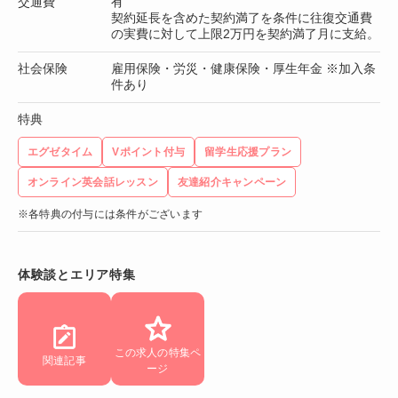
交通費
有
契約延長を含めた契約満了を条件に往復交通費
の実費に対して上限2万円を契約満了月に支給。
社会保険
雇用保険・労災・健康保険・厚生年金 ※加入条
件あり
特典
エグゼタイム
Vポイント付与
留学生応援プラン
オンライン英会話レッスン
友達紹介キャンペーン
※各特典の付与には条件がございます
体験談とエリア特集
この求人の特集ペ
関連記事
ージ