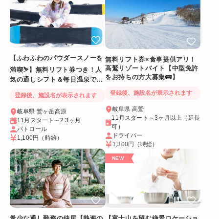
【ふわふわのパウダースノーを
無料リフト券×食事提供アリ！
高鷲リゾートバイト【中型免許
満喫⛷️】無料リフト券つき！人
をお持ちの方大募集🚌】
気の通しシフト＆毎日温泉でリ
フレッシュ
登録後、施設名が表示されます
登録後、施設名が表示されます
岐阜県 高鷲
岐阜県 鷲ヶ岳高原
11月スタート～3ヶ月以上（延長
11月スタート～2.3ヶ月
可）
パトロール
ドライバー
1,100円
（時給）
1,300円
（時給）
希少な通し勤務の仲居【熱海の
【富士山を望む絶景ロケーショ