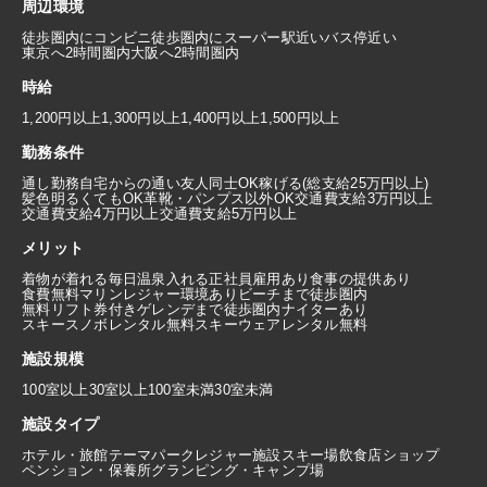
周辺環境
徒歩圏内にコンビニ
徒歩圏内にスーパー
駅近い
バス停近い
東京へ2時間圏内
大阪へ2時間圏内
時給
1,200円以上
1,300円以上
1,400円以上
1,500円以上
勤務条件
通し勤務
自宅からの通い
友人同士OK
稼げる(総支給25万円以上)
髪色明るくてもOK
革靴・パンプス以外OK
交通費支給3万円以上
交通費支給4万円以上
交通費支給5万円以上
メリット
着物が着れる
毎日温泉入れる
正社員雇用あり
食事の提供あり
食費無料
マリンレジャー環境あり
ビーチまで徒歩圏内
無料リフト券付き
ゲレンデまで徒歩圏内
ナイターあり
スキースノボレンタル無料
スキーウェアレンタル無料
施設規模
100室以上
30室以上100室未満
30室未満
施設タイプ
ホテル・旅館
テーマパーク
レジャー施設
スキー場
飲食店
ショップ
ペンション・保養所
グランピング・キャンプ場