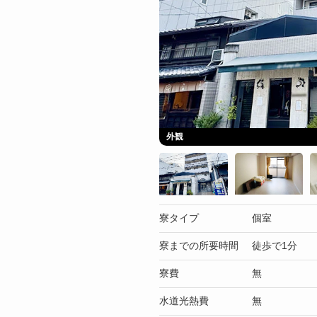
外観
寮タイプ
個室
寮までの所要時間
徒歩で1分
寮費
無
水道光熱費
無