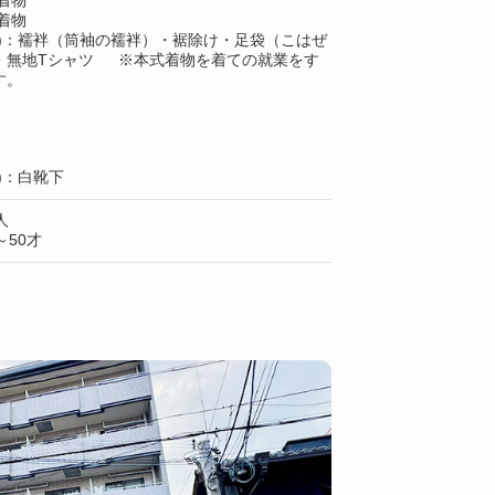
着物
着物
上)：襦袢（筒袖の襦袢）・裾除け・足袋（こはぜ
・無地Tシャツ ※本式着物を着ての就業をす
す。
)：白靴下
人
50才