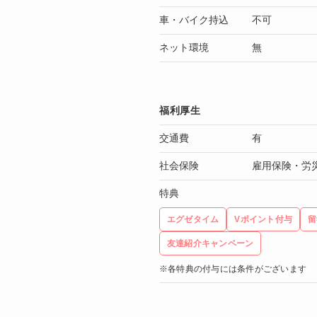
車・バイク持込
不可
ネット環境
無
福利厚生
交通費
有
社会保険
雇用保険・労
特典
エグゼタイム
Vポイント付与
留
友達紹介キャンペーン
※各特典の付与には条件がございます