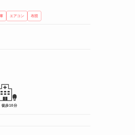
庫
エアコン
布団
 徒歩10分