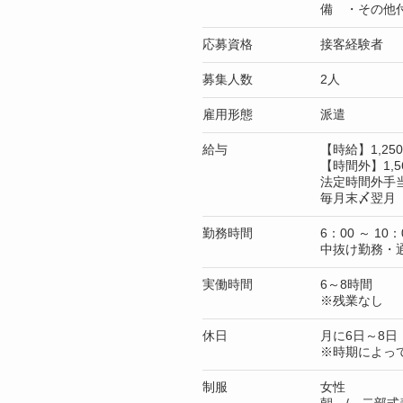
備 ・その他
応募資格
接客経験者
募集人数
2人
雇用形態
派遣
給与
【時給】1,2
【時間外】1,5
法定時間外手
毎月末〆翌月 
勤務時間
6：00 ～ 10：
中抜け勤務・
実働時間
6～8時間
※残業なし
休日
月に6日～8日
※時期によっ
制服
女性