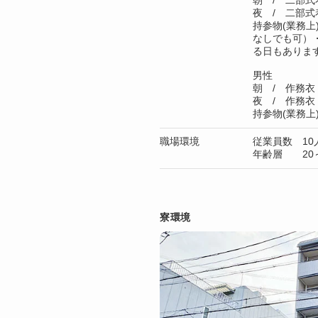
朝 / 二部式
夜 / 二部式
持参物(業務
なしでも可）
る日もありま
男性
朝 / 作務衣
夜 / 作務衣
持参物(業務上
職場環境
従業員数 10
年齢層 20～
寮環境