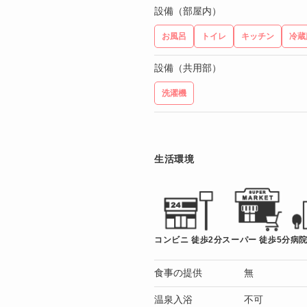
設備（部屋内）
お風呂
トイレ
キッチン
冷蔵
設備（共用部）
洗濯機
生活環境
コンビニ 徒歩2分
スーパー 徒歩5分
病院
食事の提供
無
温泉入浴
不可