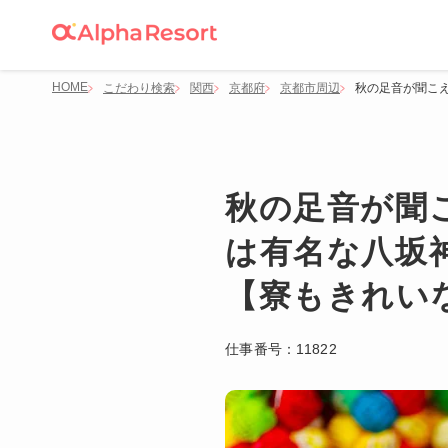
HOME
こだわり検索
関西
京都府
京都市周辺
秋の足音が聞こ
秋の足音が聞
は有名な八坂
【寮もきれい
仕事番号：
11822