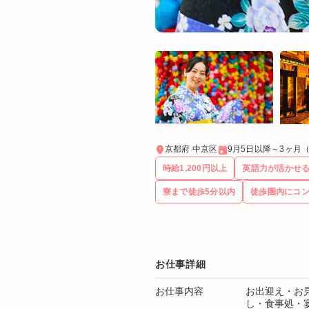
京都府 中京区
9月5日以降～3ヶ月
時給1,200円以上
英語力が活かせ
寮まで徒歩5分以内
徒歩圏内にコ
お仕事詳細
お仕事内容
お出迎え・お
し・食事処・