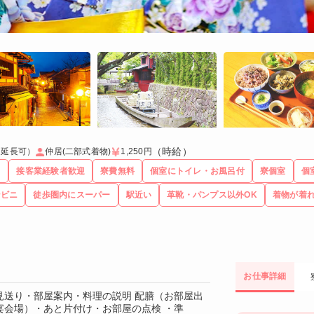
（時給）
（延長可）
仲居(二部式着物)
1,250円
る
接客業経験者歓迎
寮費無料
個室にトイレ・お風呂付
寮個室
個
ンビニ
徒歩圏内にスーパー
駅近い
革靴・パンプス以外OK
着物が着
お仕事詳細
見送り・部屋案内・料理の説明 配膳（お部屋出
宴会場）・あと片付け・お部屋の点検 ・準