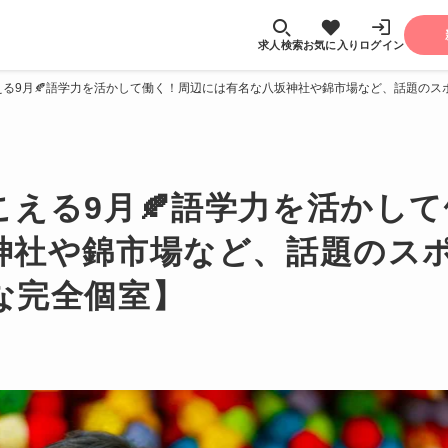
求人検索
お気に入り
ログイン
える9月🍂語学力を活かして働く！周辺には有名な八坂神社や錦市場など、話題のス
こえる9月🍂語学力を活かし
神社や錦市場など、話題のス
な完全個室】