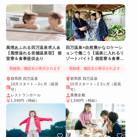
風情あふれる四万温泉求人♨
四万温泉×自然豊かなロケーシ
【風情溢れる老舗温泉宿】 個
ョンで働こう【温泉に入れるリ
室寮＆食事提供あり
ゾートバイト】個室寮＆食事提
供あり◎
登録後、施設名が表示されます
登録後、施設名が表示されます
群馬県 四万温泉
群馬県 四万温泉
10月スタート～3ヶ月（延長
10月スタート～2.3ヶ月（延長
可）
可）
レストランホール
業務全般
1,340円
（時給）
1,340円
（時給）