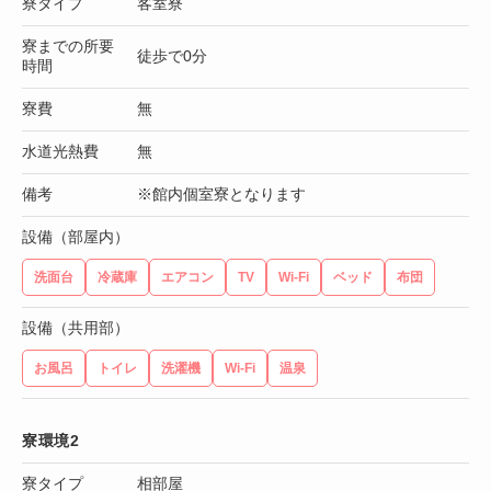
寮タイプ
客室寮
寮までの所要
徒歩で0分
時間
寮費
無
水道光熱費
無
備考
※館内個室寮となります
設備（部屋内）
洗面台
冷蔵庫
エアコン
TV
Wi-Fi
ベッド
布団
設備（共用部）
お風呂
トイレ
洗濯機
Wi-Fi
温泉
寮環境2
寮タイプ
相部屋