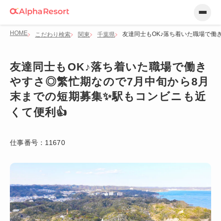
HOME
友達同士もOK♪落ち着いた職場で働
こだわり検索
関東
千葉県
友達同士もOK♪落ち着いた職場で働き
やすさ◎繁忙期なので7月中旬から8月
末までの短期募集✨駅もコンビニも近
くて便利👍
仕事番号：
11670