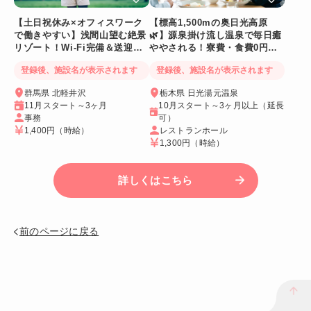
【土日祝休み×オフィスワーク
【標高1,500mの奥日光高原
で働きやすい】浅間山望む絶景
🌿】源泉掛け流し温泉で毎日癒
リゾート！Wi-Fi完備＆送迎バ
ややされる！寮費・食費0円！
スあり
Wi-Fi個室寮
登録後、施設名が表示されます
登録後、施設名が表示されます
群馬県 北軽井沢
栃木県 日光湯元温泉
11月スタート～3ヶ月
10月スタート～3ヶ月以上（延長
事務
可）
1,400円
（時給）
レストランホール
1,300円
（時給）
詳しくはこちら
前のページに戻る