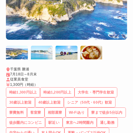
千葉県 勝浦
7月18日～8月末
従業員食堂
1,300円
（時給）
時給1,300円以上
時給1,200円以上
大学生・専門学生歓迎
30歳以上歓迎
40歳以上歓迎
シニア（50代・60代）歓迎
寮費無料
客室寮
相部屋寮
Wi-Fiあり
寮まで徒歩5分以内
徒歩圏内にコンビニ
駅近い
東京へ2時間圏内
通し勤務
自宅からの通い
友人同士OK
革靴・パンプス以外OK