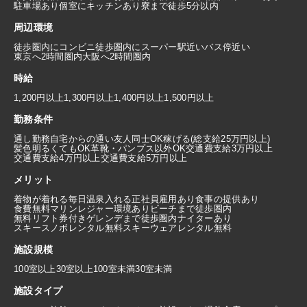
駐車場あり
個室にキッチンあり
寮まで徒歩5分以内
周辺環境
徒歩圏内にコンビニ
徒歩圏内にスーパー
駅近い
バス停近い
東京へ2時間圏内
大阪へ2時間圏内
時給
1,200円以上
1,300円以上
1,400円以上
1,500円以上
勤務条件
通し勤務
自宅からの通い
友人同士OK
稼げる(総支給25万円以上)
髪色明るくてもOK
革靴・パンプス以外OK
交通費支給3万円以上
交通費支給4万円以上
交通費支給5万円以上
メリット
着物が着れる
毎日温泉入れる
正社員雇用あり
食事の提供あり
食費無料
マリンレジャー環境あり
ビーチまで徒歩圏内
無料リフト券付き
ゲレンデまで徒歩圏内
ナイターあり
スキースノボレンタル無料
スキーウェアレンタル無料
施設規模
100室以上
30室以上100室未満
30室未満
施設タイプ