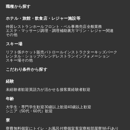
職種から探す
ホテル・旅館・飲食店・レジャー施設等
仲居
レストランホール
フロント・ベル
事務
売店
全般業務
エステ・マッサージ
調理・調理補助
裏方
マリン・レジャー関連
その他
スキー場
リフト係
チケット販売
パトロール
インストラクター
キッズパーク
レンタル・ショップ
ゲレンデレストラン
インフォメーション
スキー場その他
こだわり条件から探す
経験
未経験者歓迎
英語力が活かせる
接客業経験者歓迎
年齢
大学生・専門学生歓迎
30歳以上歓迎
40歳以上歓迎
シニア（50代・60代）歓迎
寮
寮費無料
個室にトイレ・お風呂付
寮個室
客室寮
相部屋寮
Wi-Fiあり