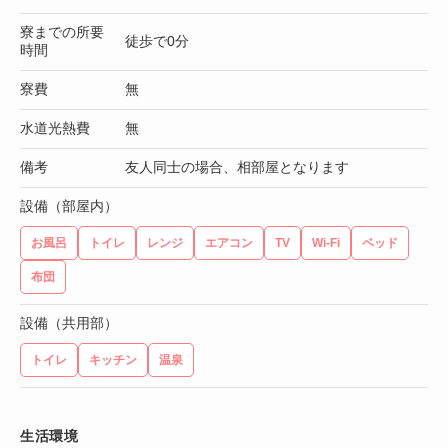
寮までの所要
徒歩で0分
時間
寮費
無
水道光熱費
無
備考
友人同士の場合、相部屋となります
設備（部屋内）
お風呂
トイレ
レンジ
エアコン
TV
Wi-Fi
ベッド
布団
設備（共用部）
トイレ
キッチン
温泉
生活環境