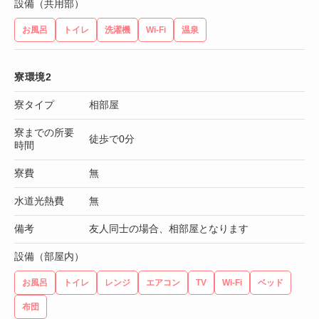
設備（共用部）
お風呂
トイレ
洗濯機
Wi-Fi
温泉
寮環境2
寮タイプ
相部屋
寮までの所要
徒歩で0分
時間
寮費
無
水道光熱費
無
備考
友人同士の場合、相部屋となります
設備（部屋内）
お風呂
トイレ
レンジ
エアコン
TV
Wi-Fi
ベッド
布団