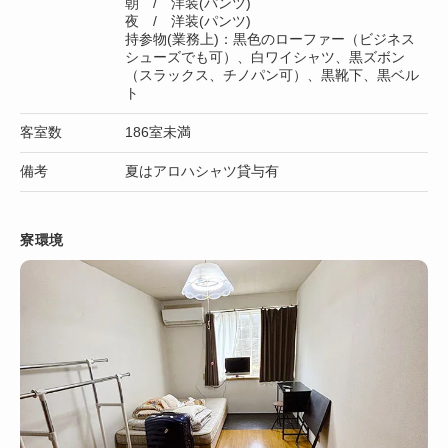
朝 / 洋装(パンツ)
夜 / 洋装(パンツ)
持参物(業務上)：黒色のローファー（ビジネス
シューズでも可）、白ワイシャツ、黒ズボン
（スラックス、チノパン可）、黒靴下、黒ベル
ト
客室数
186室未満
備考
夏はアロハシャツ貸与有
寮環境