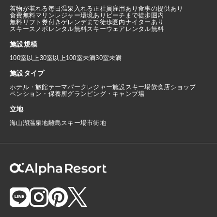
着物が着れる
毎日温泉入れる
正社員雇用あり
食事の提供あり
食費無料
マリンレジャー環境あり
ビーチまで徒歩圏内
無料リフト券付き
ゲレンデまで徒歩圏内
ナイターあり
スキースノボレンタル無料
スキーウェアレンタル無料
施設規模
100室以上
30室以上100室未満
30室未満
施設タイプ
ホテル・旅館
テーマパーク
レジャー施設
スキー場
飲食店
ショップ
ペンション・保養所
グランピング・キャンプ場
立地
海
山
湖
温泉地
離島
スキー場
市街地