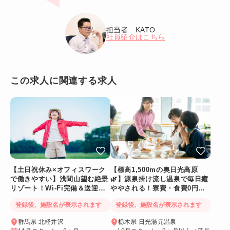
担当者 KATO
社員紹介はこちら
この求人に関連する求人
【土日祝休み×オフィスワーク
【標高1,500mの奥日光高原
で働きやすい】浅間山望む絶景
🌿】源泉掛け流し温泉で毎日癒
リゾート！Wi-Fi完備＆送迎バ
ややされる！寮費・食費0円！
スあり
Wi-Fi個室寮
登録後、施設名が表示されます
登録後、施設名が表示されます
群馬県 北軽井沢
栃木県 日光湯元温泉