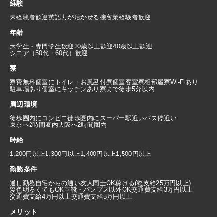
経験
未経験者歓迎
英語力が活かせる
接客業経験者歓迎
年齢
大学生・専門学生歓迎
30歳以上歓迎
40歳以上歓迎
シニア（50代・60代）歓迎
寮
寮費無料
個室にトイレ・お風呂付
寮個室
客室寮
相部屋寮
Wi-Fiあり
駐車場あり
個室にキッチンあり
寮まで徒歩5分以内
周辺環境
徒歩圏内にコンビニ
徒歩圏内にスーパー
駅近い
バス停近い
東京へ2時間圏内
大阪へ2時間圏内
時給
1,200円以上
1,300円以上
1,400円以上
1,500円以上
勤務条件
通し勤務
自宅からの通い
友人同士OK
稼げる(総支給25万円以上)
髪色明るくてもOK
革靴・パンプス以外OK
交通費支給3万円以上
交通費支給4万円以上
交通費支給5万円以上
メリット