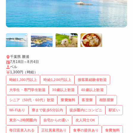
千葉県 勝浦
7月18日～8月4日
ベル
1,300円
（時給）
時給1,300円以上
時給1,200円以上
接客業経験者歓迎
大学生・専門学生歓迎
30歳以上歓迎
40歳以上歓迎
シニア（50代・60代）歓迎
寮費無料
客室寮
相部屋寮
Wi-Fiあり
寮まで徒歩5分以内
徒歩圏内にコンビニ
駅近い
東京へ2時間圏内
自宅からの通い
友人同士OK
毎日温泉入れる
正社員雇用あり
食事の提供あり
食費無料