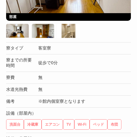
部屋
寮タイプ
客室寮
寮までの所要
徒歩で0分
時間
寮費
無
水道光熱費
無
備考
※館内個室寮となります
設備（部屋内）
洗面台
冷蔵庫
エアコン
TV
Wi-Fi
ベッド
布団