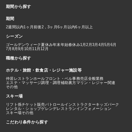
期間から探す
期間
2週間以内
1ヶ月前後
2，3ヶ月
6ヶ月以内
6ヶ月以上
シーズン
ゴールデンウィーク
夏休み
年末年始
春休み
1月
2月
3月
4月
5月
6月
7月
8月
9月
10月
11月
12月
職種から探す
ホテル・旅館・飲食店・レジャー施設等
仲居
レストランホール
フロント・ベル
事務
売店
全般業務
エステ・マッサージ
調理・調理補助
裏方
マリン・レジャー関連
その他
スキー場
リフト係
チケット販売
パトロール
インストラクター
キッズパーク
レンタル・ショップ
ゲレンデレストラン
インフォメーション
スキー場その他
こだわり条件から探す