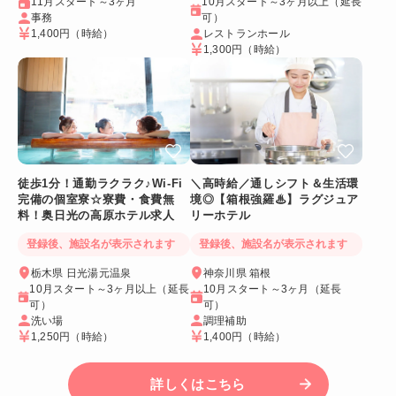
11月スタート～3ヶ月
10月スタート～3ヶ月以上（延長
事務
可）
1,400円
（時給）
レストランホール
1,300円
（時給）
徒歩1分！通勤ラクラク♪Wi-Fi
＼高時給／通しシフト＆生活環
完備の個室寮☆寮費・食費無
境◎【箱根強羅♨】ラグジュア
料！奥日光の高原ホテル求人
リーホテル
登録後、施設名が表示されます
登録後、施設名が表示されます
栃木県 日光湯元温泉
神奈川県 箱根
10月スタート～3ヶ月以上（延長
10月スタート～3ヶ月（延長
可）
可）
洗い場
調理補助
1,250円
（時給）
1,400円
（時給）
詳しくはこちら