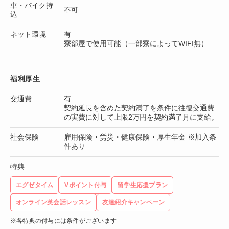
車・バイク持
不可
込
ネット環境
有
寮部屋で使用可能（一部寮によってWIFI無）
福利厚生
交通費
有
契約延長を含めた契約満了を条件に往復交通費
の実費に対して上限2万円を契約満了月に支給。
社会保険
雇用保険・労災・健康保険・厚生年金 ※加入条
件あり
特典
エグゼタイム
Vポイント付与
留学生応援プラン
オンライン英会話レッスン
友達紹介キャンペーン
※各特典の付与には条件がございます