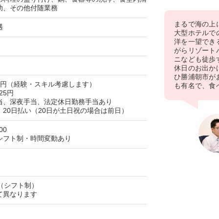
助、その他付随業務
まるで海の上
遇
大型ホテルで
洋を一望でき
がらリゾート
ニなども徒歩
休日のお出か
ひ勝浦朝市が
00円（経験・スキル考慮します）
も有名で、食
25円
当、深夜手当、法定休日勤務手当あり
20日払い（20日が土日祝の場合は前日）
00
シフト制・時間変動あり
（シフト制）
て異なります