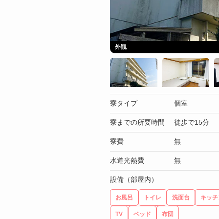
外観
寮タイプ
個室
寮までの所要時間
徒歩で15分
寮費
無
水道光熱費
無
設備（部屋内）
お風呂
トイレ
洗面台
キッチ
TV
ベッド
布団