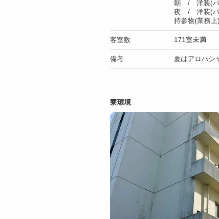
朝 / 洋装(パ
夜 / 洋装(パ
持参物(業務
客室数
171室未満
備考
夏はアロハシ
寮環境