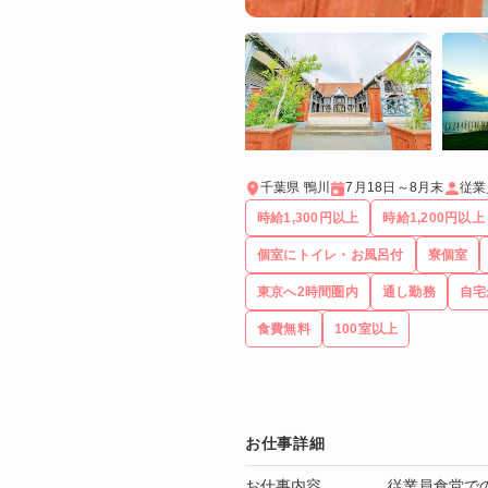
千葉県 鴨川
7月18日～8月末
従業
時給1,300円以上
時給1,200円以上
個室にトイレ・お風呂付
寮個室
東京へ2時間圏内
通し勤務
自宅
食費無料
100室以上
お仕事詳細
お仕事内容
従業員食堂で