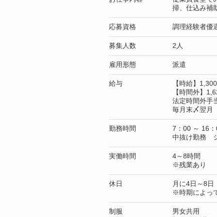
掃、仕込み補
応募資格
調理経験者優
募集人数
2人
雇用形態
派遣
給与
【時給】1,3
【時間外】1,6
法定時間外手
毎月末〆翌月 
勤務時間
7：00 ～ 16：
中抜け勤務 
実働時間
4～8時間
※残業あり
休日
月に4日～8日
※時期によっ
制服
男女共用