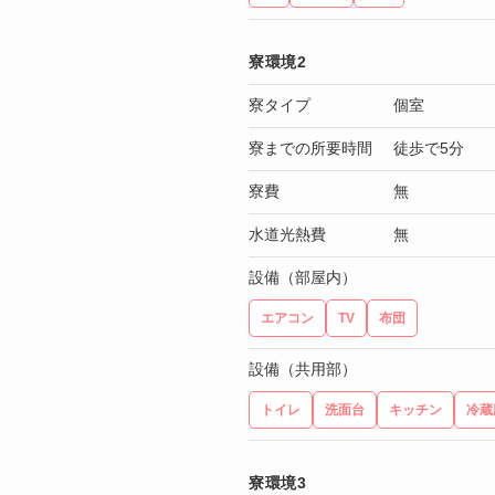
寮環境2
寮タイプ
個室
寮までの所要時間
徒歩で5分
寮費
無
水道光熱費
無
設備（部屋内）
エアコン
TV
布団
設備（共用部）
トイレ
洗面台
キッチン
冷蔵
寮環境3