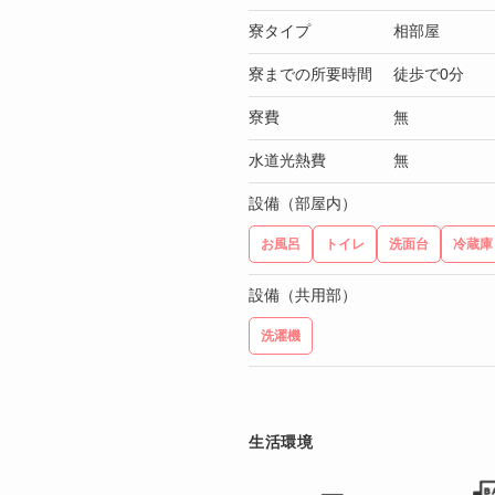
寮タイプ
相部屋
寮までの所要時間
徒歩で0分
寮費
無
水道光熱費
無
設備（部屋内）
お風呂
トイレ
洗面台
冷蔵庫
設備（共用部）
洗濯機
生活環境