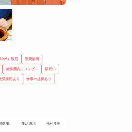
60代）歓迎
寮費無料
徒歩圏内にコンビニ
駅近い
社員雇用あり
食事の提供あり
寮環境
生活環境
福利厚生