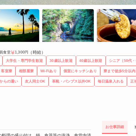
（時給）
員食堂
1,300円
大学生・専門学生歓迎
30歳以上歓迎
40歳以上歓迎
シニア（50代・
客室寮
相部屋寮
Wi-Fiあり
個室にキッチンあり
寮まで徒歩5分以内
からの通い
友人同士OK
革靴・パンプス以外OK
毎日温泉入れる
正
お仕事詳細
の料理の盛り付け、鍋、食器等の洗浄、食堂内清