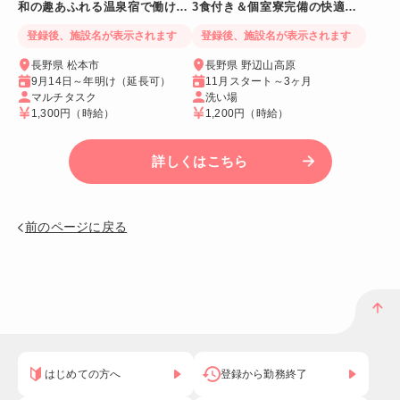
和の趣あふれる温泉宿で働ける
3食付き＆個室寮完備の快適リ
人気リゾートバイト♪
ゾートバイト♪
登録後、施設名が表示されます
登録後、施設名が表示されます
長野県 松本市
長野県 野辺山高原
9月14日～年明け（延長可）
11月スタート～3ヶ月
マルチタスク
洗い場
1,300円
（時給）
1,200円
（時給）
詳しくはこちら
前のページに戻る
はじめての方へ
登録から勤務終了