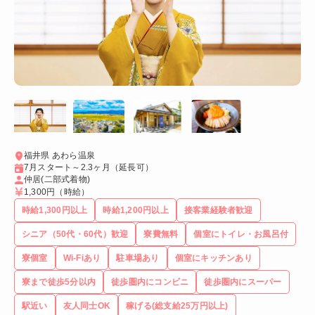
福井県 あわら温泉
7月スタート～2.3ヶ月（延長可）
仲居(二部式着物)
1,300円
（時給）
時給1,300円以上
時給1,200円以上
接客業経験者歓迎
シニア（50代・60代）歓迎
寮費無料
個室にトイレ・お風呂付
寮個室
Wi-Fiあり
駐車場あり
個室にキッチンあり
寮まで徒歩5分以内
徒歩圏内にコンビニ
徒歩圏内にスーパー
駅近い
友人同士OK
稼げる(総支給25万円以上)