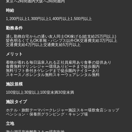
東京へ2時間圏内
大阪へ2時間圏内
時給
1,200円以上
1,300円以上
1,400円以上
1,500円以上
勤務条件
通し勤務
自宅からの通い
友人同士OK
稼げる(総支給25万円以上)
髪色明るくてもOK
革靴・パンプス以外OK
交通費支給3万円以上
交通費支給4万円以上
交通費支給5万円以上
メリット
着物が着れる
毎日温泉入れる
正社員雇用あり
食事の提供あり
食費無料
マリンレジャー環境あり
ビーチまで徒歩圏内
無料リフト券付き
ゲレンデまで徒歩圏内
ナイターあり
スキースノボレンタル無料
スキーウェアレンタル無料
施設規模
100室以上
30室以上100室未満
30室未満
施設タイプ
ホテル・旅館
テーマパーク
レジャー施設
スキー場
飲食店
ショップ
ペンション・保養所
グランピング・キャンプ場
立地
海
山
湖
温泉地
離島
スキー場
市街地