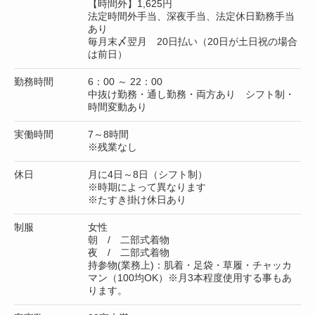
【時間外】1,625円
法定時間外手当、深夜手当、法定休日勤務手当
あり
毎月末〆翌月 20日払い（20日が土日祝の場合
は前日）
勤務時間
6：00 ～ 22：00
中抜け勤務・通し勤務・両方あり シフト制・
時間変動あり
実働時間
7～8時間
※残業なし
休日
月に4日～8日（シフト制）
※時期によって異なります
※たすき掛け休日あり
制服
女性
朝 / 二部式着物
夜 / 二部式着物
持参物(業務上)：肌着・足袋・草履・チャッカ
マン（100均OK）※月3本程度使用する事もあ
ります。