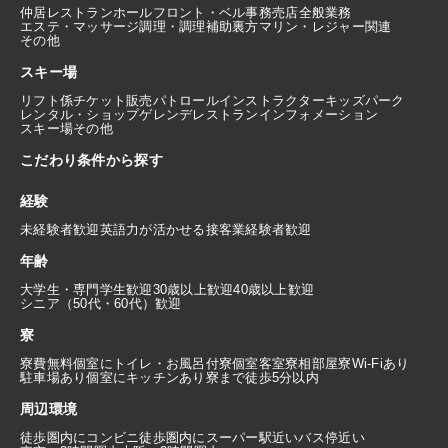
仲居
レストランホール
フロント・ベル
事務
売店
全般業務
エステ・マッサージ
調理・調理補助
裏方
マリン・レジャー関連
その他
スキー場
リフト係
チケット販売
パトロール
インストラクター
キッズパーク
レンタル・ショップ
ゲレンデレストラン
インフォメーション
スキー場その他
こだわり条件から探す
経験
未経験者歓迎
英語力が活かせる
接客業経験者歓迎
年齢
大学生・専門学生歓迎
30歳以上歓迎
40歳以上歓迎
シニア（50代・60代）歓迎
寮
寮費無料
個室にトイレ・お風呂付
寮個室
客室寮
相部屋寮
Wi-Fiあり
駐車場あり
個室にキッチンあり
寮まで徒歩5分以内
周辺環境
徒歩圏内にコンビニ
徒歩圏内にスーパー
駅近い
バス停近い