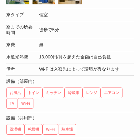
寮タイプ
個室
寮までの所要
徒歩で5分
時間
寮費
無
水道光熱費
13,000円/月を超えた金額は自己負担
備考
Wi-Fiは入寮先によって環境が異なります
設備（部屋内）
お風呂
トイレ
キッチン
冷蔵庫
レンジ
エアコン
TV
Wi-Fi
設備（共用部）
洗濯機
乾燥機
Wi-Fi
駐車場