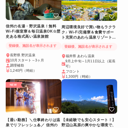
信州の名湯・野沢温泉！無料
周辺環境良好で買い物もラクラ
Wi-Fi個室寮＆毎日温泉OK☆歴
ク♪ Wi-Fi完備寮＆食費サポー
史ある格式高い温泉旅館
ト充実のあわら温泉リゾートバ
イト
登録後、施設名が表示されます
登録後、施設名が表示されます
長野県 野沢温泉
福井県 あわら温泉
10月スタート～3ヶ月
9月上中旬～1月11日以上（延長
調理補助
可）
1,240円
（時給）
フロント
1,300円
（時給）
【通い勤務】＼仕事終わりは温
【未経験でも安心スタート！】
泉でリフレッシュ♨／ 信州の
野辺山高原の爽やかな環境で、