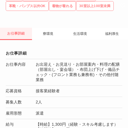
革靴・パンプス以外OK
着物が着れる
30室以上100室未満
お仕事詳細
寮環境
生活環境
福利厚生
お仕事詳細
お仕事内容
お出迎え・お見送り・お部屋案内・料理の配膳
（部屋出し・宴会場）・布団上げ下げ・備品チ
ェック・(フロント業務も兼務有)・その他付随
業務
応募資格
接客業経験者
募集人数
2人
雇用形態
派遣
給与
【時給】1,300円（経験・スキル考慮します）