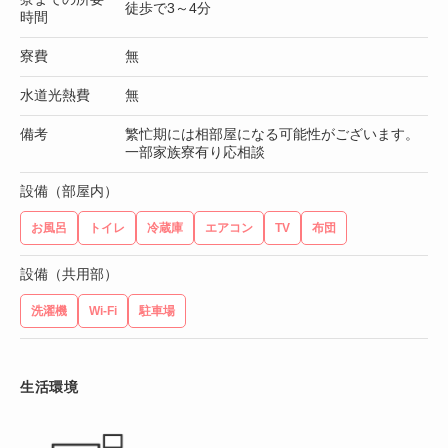
徒歩で3～4分
時間
寮費
無
水道光熱費
無
備考
繁忙期には相部屋になる可能性がございます。
一部家族寮有り応相談
設備（部屋内）
お風呂
トイレ
冷蔵庫
エアコン
TV
布団
設備（共用部）
洗濯機
Wi-Fi
駐車場
生活環境