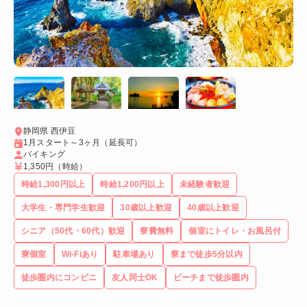
静岡県 西伊豆
1月スタート～3ヶ月（延長可）
バイキング
1,350円
（時給）
時給1,300円以上
時給1,200円以上
未経験者歓迎
大学生・専門学生歓迎
30歳以上歓迎
40歳以上歓迎
シニア（50代・60代）歓迎
寮費無料
個室にトイレ・お風呂付
寮個室
Wi-Fiあり
駐車場あり
寮まで徒歩5分以内
徒歩圏内にコンビニ
友人同士OK
ビーチまで徒歩圏内