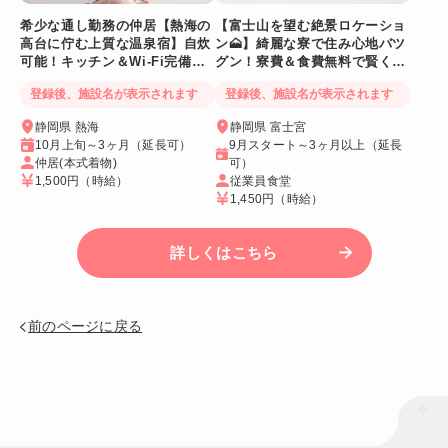
希少な通し勤務の仲居【熱海の
【富士山を望む絶景ロケーショ
高台に佇む上質な温泉宿】自炊
ン🗻】綺麗な寮で住み心地バツ
可能！キッチン＆Wi-Fi完備！
グン！寮費＆食費無料で賢く稼
個室寮
げる人気求人
登録後、施設名が表示されます
登録後、施設名が表示されます
静岡県 熱海
静岡県 富士宮
10月上旬～3ヶ月（延長可）
9月スタート～3ヶ月以上（延長
仲居(本式着物)
可）
1,500円
（時給）
従業員食堂
1,450円
（時給）
詳しくはこちら
前のページに戻る