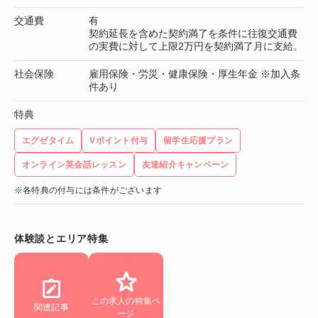
交通費
有
契約延長を含めた契約満了を条件に往復交通費
の実費に対して上限2万円を契約満了月に支給。
社会保険
雇用保険・労災・健康保険・厚生年金 ※加入条
件あり
特典
エグゼタイム
Vポイント付与
留学生応援プラン
オンライン英会話レッスン
友達紹介キャンペーン
※各特典の付与には条件がございます
体験談とエリア特集
この求人の特集ペ
関連記事
ージ