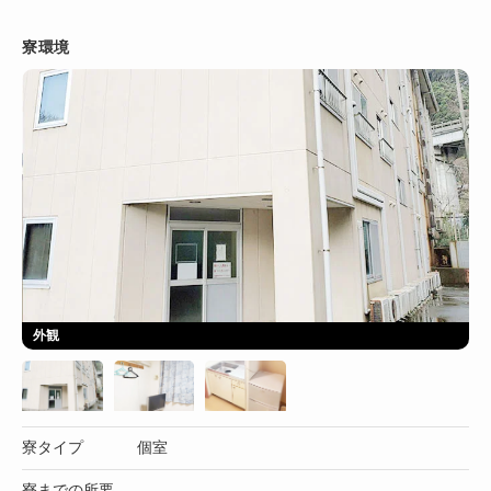
寮環境
外観
寮タイプ
個室
寮までの所要