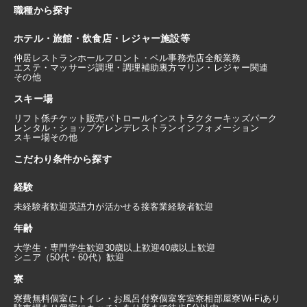
職種から探す
ホテル・旅館・飲食店・レジャー施設等
仲居
レストランホール
フロント・ベル
事務
売店
全般業務
エステ・マッサージ
調理・調理補助
裏方
マリン・レジャー関連
その他
スキー場
リフト係
チケット販売
パトロール
インストラクター
キッズパーク
レンタル・ショップ
ゲレンデレストラン
インフォメーション
スキー場その他
こだわり条件から探す
経験
未経験者歓迎
英語力が活かせる
接客業経験者歓迎
年齢
大学生・専門学生歓迎
30歳以上歓迎
40歳以上歓迎
シニア（50代・60代）歓迎
寮
寮費無料
個室にトイレ・お風呂付
寮個室
客室寮
相部屋寮
Wi-Fiあり