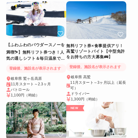
【ふわふわのパウダースノーを
無料リフト券×食事提供アリ！
高鷲リゾートバイト【中型免許
満喫⛷️】無料リフト券つき！人
をお持ちの方大募集🚌】
気の通しシフト＆毎日温泉でリ
フレッシュ
登録後、施設名が表示されます
登録後、施設名が表示されます
岐阜県 高鷲
岐阜県 鷲ヶ岳高原
11月スタート～3ヶ月以上（延長
11月スタート～2.3ヶ月
可）
パトロール
ドライバー
1,100円
（時給）
1,300円
（時給）