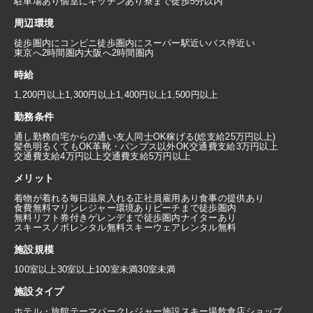
駐車場あり
個室にキッチンあり
寮まで徒歩5分以内
周辺環境
徒歩圏内にコンビニ
徒歩圏内にスーパー
駅近い
バス停近い
東京へ2時間圏内
大阪へ2時間圏内
時給
1,200円以上
1,300円以上
1,400円以上
1,500円以上
勤務条件
通し勤務
自宅からの通い
友人同士OK
稼げる(総支給25万円以上)
髪色明るくてもOK
革靴・パンプス以外OK
交通費支給3万円以上
交通費支給4万円以上
交通費支給5万円以上
メリット
着物が着れる
毎日温泉入れる
正社員雇用あり
食事の提供あり
食費無料
マリンレジャー環境あり
ビーチまで徒歩圏内
無料リフト券付き
ゲレンデまで徒歩圏内
ナイターあり
スキースノボレンタル無料
スキーウェアレンタル無料
施設規模
100室以上
30室以上100室未満
30室未満
施設タイプ
ホテル・旅館
テーマパーク
レジャー施設
スキー場
飲食店
ショップ