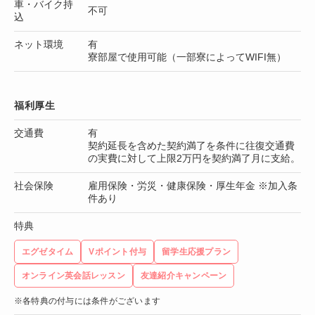
車・バイク持
不可
込
ネット環境
有
寮部屋で使用可能（一部寮によってWIFI無）
福利厚生
交通費
有
契約延長を含めた契約満了を条件に往復交通費
の実費に対して上限2万円を契約満了月に支給。
社会保険
雇用保険・労災・健康保険・厚生年金 ※加入条
件あり
特典
エグゼタイム
Vポイント付与
留学生応援プラン
オンライン英会話レッスン
友達紹介キャンペーン
※各特典の付与には条件がございます