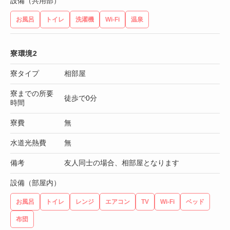
設備（共用部）
お風呂
トイレ
洗濯機
Wi-Fi
温泉
寮環境2
寮タイプ
相部屋
寮までの所要
徒歩で0分
時間
寮費
無
水道光熱費
無
備考
友人同士の場合、相部屋となります
設備（部屋内）
お風呂
トイレ
レンジ
エアコン
TV
Wi-Fi
ベッド
布団