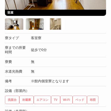
部屋
寮タイプ
客室寮
寮までの所要
徒歩で0分
時間
寮費
無
水道光熱費
無
備考
※館内個室寮となります
設備（部屋内）
洗面台
冷蔵庫
エアコン
TV
Wi-Fi
ベッド
布団