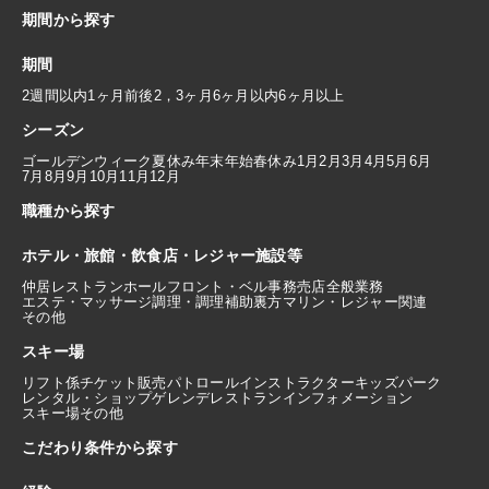
期間から探す
期間
2週間以内
1ヶ月前後
2，3ヶ月
6ヶ月以内
6ヶ月以上
シーズン
ゴールデンウィーク
夏休み
年末年始
春休み
1月
2月
3月
4月
5月
6月
7月
8月
9月
10月
11月
12月
職種から探す
ホテル・旅館・飲食店・レジャー施設等
仲居
レストランホール
フロント・ベル
事務
売店
全般業務
エステ・マッサージ
調理・調理補助
裏方
マリン・レジャー関連
その他
スキー場
リフト係
チケット販売
パトロール
インストラクター
キッズパーク
レンタル・ショップ
ゲレンデレストラン
インフォメーション
スキー場その他
こだわり条件から探す