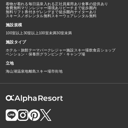
着物が着れる
毎日温泉入れる
正社員雇用あり
食事の提供あり
食費無料
マリンレジャー環境あり
ビーチまで徒歩圏内
無料リフト券付き
ゲレンデまで徒歩圏内
ナイターあり
スキースノボレンタル無料
スキーウェアレンタル無料
施設規模
100室以上
30室以上100室未満
30室未満
施設タイプ
ホテル・旅館
テーマパーク
レジャー施設
スキー場
飲食店
ショップ
ペンション・保養所
グランピング・キャンプ場
立地
海
山
湖
温泉地
離島
スキー場
市街地