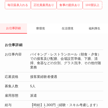
毎日温泉入れる
正社員雇用あり
食事の提供あり
100室以上
お仕事詳細
寮環境
生活環境
福利厚生
お仕事詳細
お仕事内容
バイキング・レストランホール（朝食・夕食）
での接客及び配膳、会場設営準備、下膳、清
掃、食器などの分別、グラス洗浄、その他付随
業務
応募資格
接客業経験者優遇
募集人数
5人
雇用形態
派遣
給与
【時給】1,300円（経験・スキル考慮します）