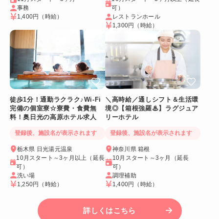
事務
可）
1,400円
（時給）
レストランホール
1,300円
（時給）
徒歩1分！通勤ラクラク♪Wi-Fi
＼高時給／通しシフト＆生活環
完備の個室寮☆寮費・食費無
境◎【箱根強羅♨】ラグジュア
料！奥日光の高原ホテル求人
リーホテル
登録後、施設名が表示されます
登録後、施設名が表示されます
栃木県 日光湯元温泉
神奈川県 箱根
10月スタート～3ヶ月以上（延長
10月スタート～3ヶ月（延長
可）
可）
洗い場
調理補助
1,250円
（時給）
1,400円
（時給）
詳しくはこちら