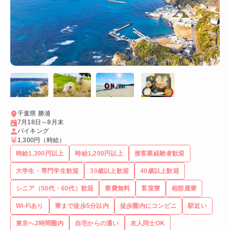
千葉県 勝浦
7月18日～8月末
バイキング
1,300円
（時給）
時給1,300円以上
時給1,200円以上
接客業経験者歓迎
大学生・専門学生歓迎
30歳以上歓迎
40歳以上歓迎
シニア（50代・60代）歓迎
寮費無料
客室寮
相部屋寮
Wi-Fiあり
寮まで徒歩5分以内
徒歩圏内にコンビニ
駅近い
東京へ2時間圏内
自宅からの通い
友人同士OK