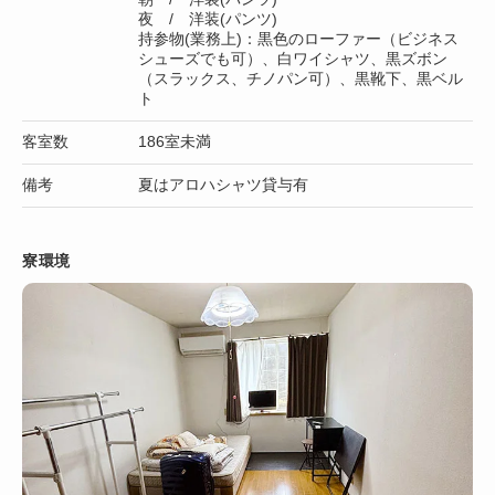
夜 / 洋装(パンツ)
持参物(業務上)：黒色のローファー（ビジネス
シューズでも可）、白ワイシャツ、黒ズボン
（スラックス、チノパン可）、黒靴下、黒ベル
ト
客室数
186室未満
備考
夏はアロハシャツ貸与有
寮環境