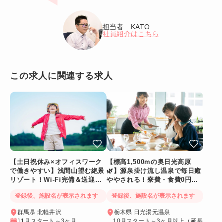
担当者 KATO
社員紹介はこちら
この求人に関連する求人
【土日祝休み×オフィスワーク
【標高1,500mの奥日光高原
で働きやすい】浅間山望む絶景
🌿】源泉掛け流し温泉で毎日癒
リゾート！Wi-Fi完備＆送迎バ
ややされる！寮費・食費0円！
スあり
Wi-Fi個室寮
登録後、施設名が表示されます
登録後、施設名が表示されます
群馬県 北軽井沢
栃木県 日光湯元温泉
11月スタート～3ヶ月
10月スタート～3ヶ月以上（延長