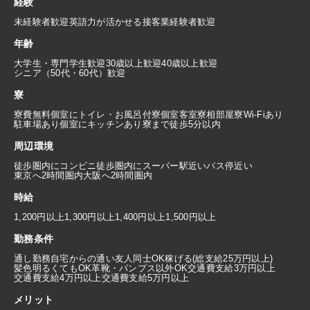
経験
未経験者歓迎
英語力が活かせる
接客業経験者歓迎
年齢
大学生・専門学生歓迎
30歳以上歓迎
40歳以上歓迎
シニア（50代・60代）歓迎
寮
寮費無料
個室にトイレ・お風呂付
寮個室
客室寮
相部屋寮
Wi-Fiあり
駐車場あり
個室にキッチンあり
寮まで徒歩5分以内
周辺環境
徒歩圏内にコンビニ
徒歩圏内にスーパー
駅近い
バス停近い
東京へ2時間圏内
大阪へ2時間圏内
時給
1,200円以上
1,300円以上
1,400円以上
1,500円以上
勤務条件
通し勤務
自宅からの通い
友人同士OK
稼げる(総支給25万円以上)
髪色明るくてもOK
革靴・パンプス以外OK
交通費支給3万円以上
交通費支給4万円以上
交通費支給5万円以上
メリット