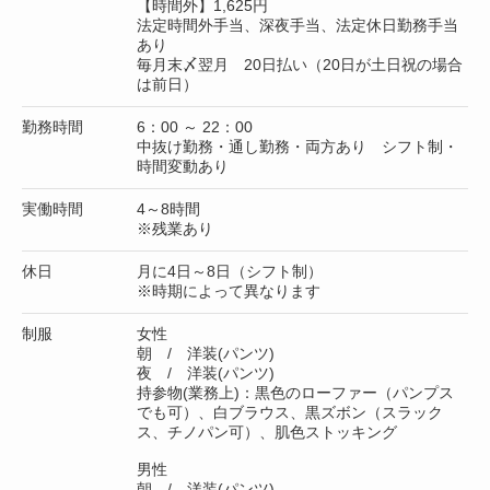
【時間外】1,625円
法定時間外手当、深夜手当、法定休日勤務手当
あり
毎月末〆翌月 20日払い（20日が土日祝の場合
は前日）
勤務時間
6：00 ～ 22：00
中抜け勤務・通し勤務・両方あり シフト制・
時間変動あり
実働時間
4～8時間
※残業あり
休日
月に4日～8日（シフト制）
※時期によって異なります
制服
女性
朝 / 洋装(パンツ)
夜 / 洋装(パンツ)
持参物(業務上)：黒色のローファー（パンプス
でも可）、白ブラウス、黒ズボン（スラック
ス、チノパン可）、肌色ストッキング
男性
朝 / 洋装(パンツ)