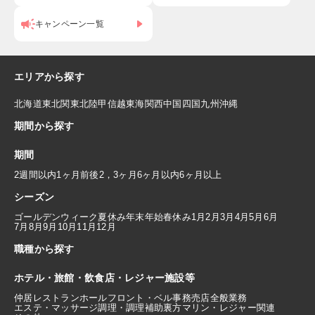
キャンペーン一覧
エリアから探す
北海道
東北
関東
北陸
甲信越
東海
関西
中国
四国
九州
沖縄
期間から探す
期間
2週間以内
1ヶ月前後
2，3ヶ月
6ヶ月以内
6ヶ月以上
シーズン
ゴールデンウィーク
夏休み
年末年始
春休み
1月
2月
3月
4月
5月
6月
7月
8月
9月
10月
11月
12月
職種から探す
ホテル・旅館・飲食店・レジャー施設等
仲居
レストランホール
フロント・ベル
事務
売店
全般業務
エステ・マッサージ
調理・調理補助
裏方
マリン・レジャー関連