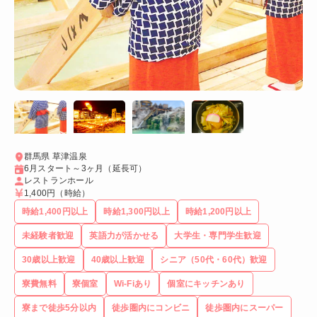
群馬県 草津温泉
6月スタート～3ヶ月（延長可）
レストランホール
1,400円
（時給）
時給1,400円以上
時給1,300円以上
時給1,200円以上
未経験者歓迎
英語力が活かせる
大学生・専門学生歓迎
30歳以上歓迎
40歳以上歓迎
シニア（50代・60代）歓迎
寮費無料
寮個室
Wi-Fiあり
個室にキッチンあり
寮まで徒歩5分以内
徒歩圏内にコンビニ
徒歩圏内にスーパー