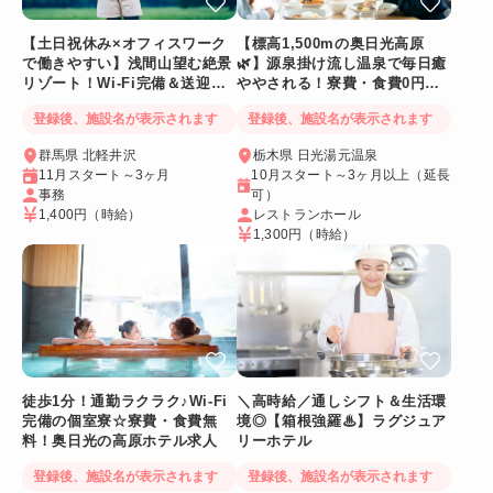
【土日祝休み×オフィスワーク
【標高1,500mの奥日光高原
で働きやすい】浅間山望む絶景
🌿】源泉掛け流し温泉で毎日癒
リゾート！Wi-Fi完備＆送迎バ
ややされる！寮費・食費0円！
スあり
Wi-Fi個室寮
登録後、施設名が表示されます
登録後、施設名が表示されます
群馬県 北軽井沢
栃木県 日光湯元温泉
11月スタート～3ヶ月
10月スタート～3ヶ月以上（延長
事務
可）
1,400円
（時給）
レストランホール
1,300円
（時給）
徒歩1分！通勤ラクラク♪Wi-Fi
＼高時給／通しシフト＆生活環
完備の個室寮☆寮費・食費無
境◎【箱根強羅♨】ラグジュア
料！奥日光の高原ホテル求人
リーホテル
登録後、施設名が表示されます
登録後、施設名が表示されます