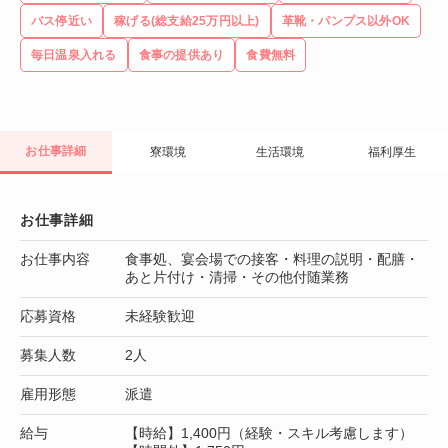
バス停近い
稼げる(総支給25万円以上)
革靴・パンプス以外OK
毎日温泉入れる
食事の提供あり
食費無料
お仕事詳細
寮環境
生活環境
福利厚生
お仕事詳細
お仕事内容
食事処、宴会場での接客・料理の説明・配膳・
あと片付け・清掃・その他付随業務
応募資格
未経験歓迎
募集人数
2人
雇用形態
派遣
給与
【時給】1,400円（経験・スキル考慮します）