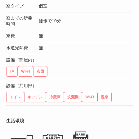
寮タイプ
個室
寮までの所要
徒歩で10分
時間
寮費
無
水道光熱費
無
設備（部屋内）
TV
Wi-Fi
布団
設備（共用部）
トイレ
キッチン
冷蔵庫
洗濯機
Wi-Fi
温泉
生活環境