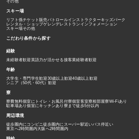
その他
スキー場
リフト係
チケット販売
パトロール
インストラクター
キッズパーク
レンタル・ショップ
ゲレンデレストラン
インフォメーション
スキー場その他
こだわり条件から探す
経験
未経験者歓迎
英語力が活かせる
接客業経験者歓迎
年齢
大学生・専門学生歓迎
30歳以上歓迎
40歳以上歓迎
シニア（50代・60代）歓迎
寮
寮費無料
個室にトイレ・お風呂付
寮個室
客室寮
相部屋寮
Wi-Fiあり
駐車場あり
個室にキッチンあり
寮まで徒歩5分以内
周辺環境
徒歩圏内にコンビニ
徒歩圏内にスーパー
駅近い
バス停近い
東京へ2時間圏内
大阪へ2時間圏内
時給