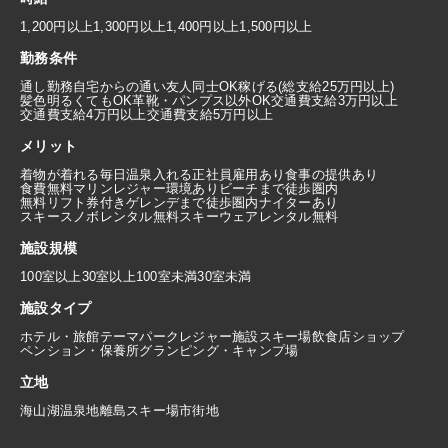
1,200円以上
1,300円以上
1,400円以上
1,500円以上
勤務条件
通し勤務
自宅からの通い
友人同士OK
稼げる(総支給25万円以上)
髪色明るくてもOK
革靴・パンプス以外OK
交通費支給3万円以上
交通費支給4万円以上
交通費支給5万円以上
メリット
着物が着れる
毎日温泉入れる
正社員雇用あり
食事の提供あり
食費無料
マリンレジャー環境あり
ビーチまで徒歩圏内
無料リフト券付き
ゲレンデまで徒歩圏内
ナイターあり
スキースノボレンタル無料
スキーウェアレンタル無料
施設規模
100室以上
30室以上100室未満
30室未満
施設タイプ
ホテル・旅館
テーマパーク
レジャー施設
スキー場
飲食店
ショップ
ペンション・保養所
グランピング・キャンプ場
立地
海
山
湖
温泉地
離島
スキー場
市街地