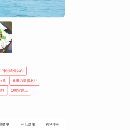
で徒歩5分以内
れる
食事の提供あり
無料
100室以上
寮環境
生活環境
福利厚生