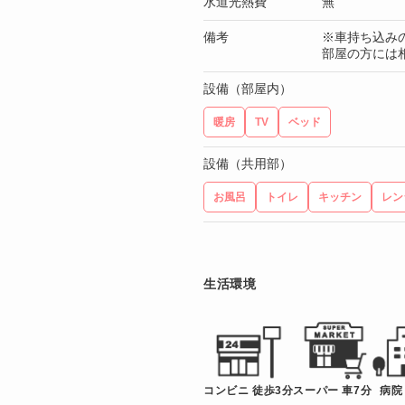
水道光熱費
無
備考
※車持ち込み
部屋の方には相
設備（部屋内）
暖房
TV
ベッド
設備（共用部）
お風呂
トイレ
キッチン
レン
生活環境
コンビニ 徒歩3分
スーパー 車7分
病院