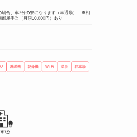
の場合、車7分の寮になります（車通勤） ※相
部屋手当（月額10,000円）あり
ジ
洗濯機
乾燥機
Wi-Fi
温泉
駐車場
 車7分