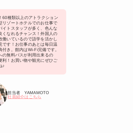
！60種類以上のアトラクション
型リゾートホテルでのお仕事で
バイトスタッフが多く、色んな
良くなれるチャンス！外国人の
数働いているので語学を活かし
見です！お仕事のあとは毎日温
付き。館内はWi-Fi完備です。
への無料バスが利用出来るの
便利！お買い物や観光にぜひご
ね♪
担当者 YAMAMOTO
社員紹介はこちら