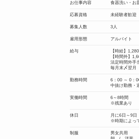
お仕事内容
食器洗い・お
応募資格
未経験者歓迎
募集人数
3人
雇用形態
アルバイト
給与
【時給】1,2
【時間外】1,6
法定時間外手
毎月末〆翌月 
勤務時間
6：00 ～ 0：0
中抜け勤務・
実働時間
6～8時間
※残業あり
休日
月に6日～9日
※時期によっ
制服
男女共用
朝 / 洋装