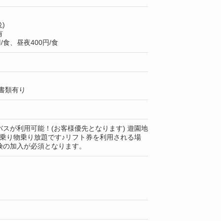
)
有
/食、昼夜400円/食
書類有り
スが利用可能！(お客様優先となります) 遊園地
♪乗り物乗り放題です♪リフト券を利用される場
険の加入が必須となります。