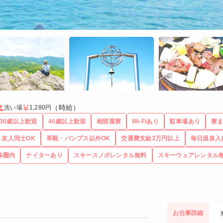
（時給）
洗い場
1,280円
30歳以上歓迎
40歳以上歓迎
相部屋寮
Wi-Fiあり
駐車場あり
寮ま
友人同士OK
革靴・パンプス以外OK
交通費支給3万円以上
毎日温泉入
歩圏内
ナイターあり
スキースノボレンタル無料
スキーウェアレンタル
お仕事詳細