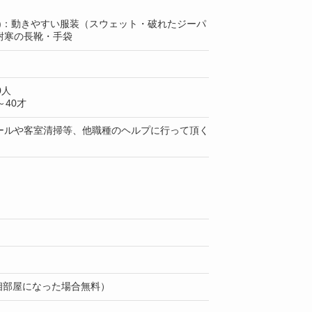
上)：動きやすい服装（スウェット・破れたジーパ
耐寒の長靴・手袋
0人
40才
ールや客室清掃等、他職種のヘルプに行って頂く
月（相部屋になった場合無料）