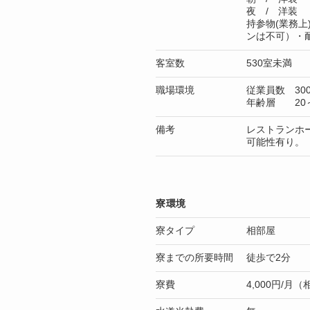
夜 / 洋装
持参物(業務
ンは不可）・
客室数
530室未満
職場環境
従業員数 30
年齢層 20～
備考
レストランホ
可能性有り。
寮環境
寮タイプ
相部屋
寮までの所要時間
徒歩で2分
寮費
4,000円/