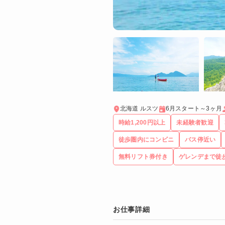
北海道 ルスツ
6月スタート～3ヶ月
時給1,200円以上
未経験者歓迎
徒歩圏内にコンビニ
バス停近い
無料リフト券付き
ゲレンデまで徒
お仕事詳細