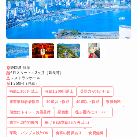
静岡県 熱海
6月スタート～3ヶ月（延長可）
レストランホール
1,350円
（時給）
時給1,300円以上
時給1,200円以上
英語力が活かせる
接客業経験者歓迎
30歳以上歓迎
40歳以上歓迎
寮費無料
個室にトイレ・お風呂付
寮個室
徒歩圏内にスーパー
東京へ2時間圏内
稼げる(総支給25万円以上)
革靴・パンプス以外OK
食事の提供あり
食費無料