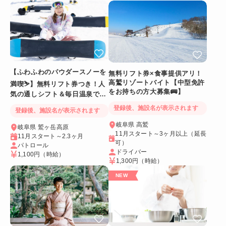
【ふわふわのパウダースノーを
無料リフト券×食事提供アリ！
高鷲リゾートバイト【中型免許
満喫⛷️】無料リフト券つき！人
をお持ちの方大募集🚌】
気の通しシフト＆毎日温泉でリ
フレッシュ
登録後、施設名が表示されます
登録後、施設名が表示されます
岐阜県 高鷲
岐阜県 鷲ヶ岳高原
11月スタート～3ヶ月以上（延長
11月スタート～2.3ヶ月
可）
パトロール
ドライバー
1,100円
（時給）
1,300円
（時給）