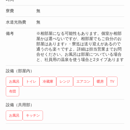
寮費
無
水道光熱費
無
備考
※相部屋になる可能性もあります。個室か相部
屋かは選べないですが、相部屋でもご自分のお
部屋はあります♪ ・寮迄は送り迎えがあるので
通うのも楽々ですよ。詳細は担当営業までお問
合せください。お風呂は部屋についている場合
と、社員用の温泉を使う場合と2タイプあります
設備（部屋内）
お風呂
トイレ
冷蔵庫
レンジ
エアコン
暖房
TV
布団
設備（共用部）
お風呂
キッチン