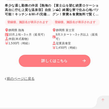
希少な通し勤務の仲居【熱海の
【富士山を望む絶景ロケーショ
高台に佇む上質な温泉宿】自炊
ン🗻】綺麗な寮で住み心地バツ
可能！キッチン＆Wi-Fi完備！
グン！寮費＆食費無料で賢く稼
個室寮
げる人気求人
登録後、施設名が表示されます
登録後、施設名が表示されます
静岡県 熱海
静岡県 富士宮
10月上旬～3ヶ月（延長可）
9月スタート～3ヶ月以上（延長
仲居(本式着物)
可）
1,500円
（時給）
従業員食堂
1,450円
（時給）
詳しくはこちら
前のページに戻る