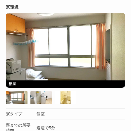
寮環境
部屋
寮タイプ
個室
寮までの所要
送迎で5分
時間