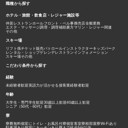
職種から探す
ホテル・旅館・飲食店・レジャー施設等
仲居
レストランホール
フロント・ベル
事務
売店
全般業務
エステ・マッサージ
調理・調理補助
裏方
マリン・レジャー関連
その他
スキー場
リフト係
チケット販売
パトロール
インストラクター
キッズパーク
レンタル・ショップ
ゲレンデレストラン
インフォメーション
スキー場その他
こだわり条件から探す
経験
未経験者歓迎
英語力が活かせる
接客業経験者歓迎
年齢
大学生・専門学生歓迎
30歳以上歓迎
40歳以上歓迎
シニア（50代・60代）歓迎
寮
寮費無料
個室にトイレ・お風呂付
寮個室
客室寮
相部屋寮
Wi-Fiあり
駐車場あり
個室にキッチンあり
寮まで徒歩5分以内