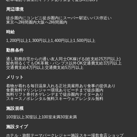
周辺環境
徒歩圏内にコンビニ
徒歩圏内にスーパー
駅近い
バス停近い
東京へ2時間圏内
大阪へ2時間圏内
時給
1,200円以上
1,300円以上
1,400円以上
1,500円以上
勤務条件
通し勤務
自宅からの通い
友人同士OK
稼げる(総支給25万円以上)
髪色明るくてもOK
革靴・パンプス以外OK
交通費支給3万円以上
交通費支給4万円以上
交通費支給5万円以上
メリット
着物が着れる
毎日温泉入れる
正社員雇用あり
食事の提供あり
食費無料
マリンレジャー環境あり
ビーチまで徒歩圏内
無料リフト券付き
ゲレンデまで徒歩圏内
ナイターあり
スキースノボレンタル無料
スキーウェアレンタル無料
施設規模
100室以上
30室以上100室未満
30室未満
施設タイプ
ホテル・旅館
テーマパーク
レジャー施設
スキー場
飲食店
ショップ