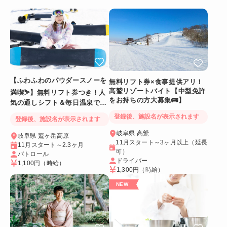
【ふわふわのパウダースノーを
無料リフト券×食事提供アリ！
高鷲リゾートバイト【中型免許
満喫⛷️】無料リフト券つき！人
をお持ちの方大募集🚌】
気の通しシフト＆毎日温泉でリ
フレッシュ
登録後、施設名が表示されます
登録後、施設名が表示されます
岐阜県 高鷲
岐阜県 鷲ヶ岳高原
11月スタート～3ヶ月以上（延長
11月スタート～2.3ヶ月
可）
パトロール
ドライバー
1,100円
（時給）
1,300円
（時給）