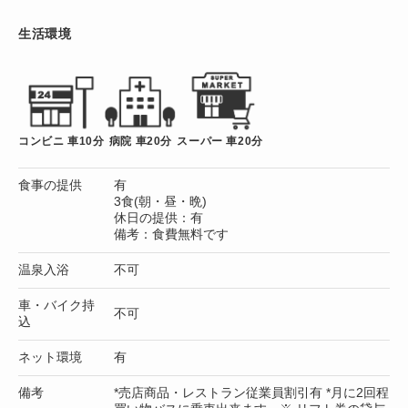
生活環境
コンビニ 車10分
病院 車20分
スーパー 車20分
食事の提供
有
3食(朝・昼・晩)
休日の提供：有
備考：食費無料です
温泉入浴
不可
車・バイク持
不可
込
ネット環境
有
備考
*売店商品・レストラン従業員割引有 *月に2回程