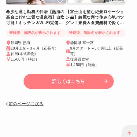
希少な通し勤務の仲居【熱海の
【富士山を望む絶景ロケーショ
高台に佇む上質な温泉宿】自炊
ン🗻】綺麗な寮で住み心地バツ
可能！キッチン＆Wi-Fi完備！
グン！寮費＆食費無料で賢く稼
個室寮
げる人気求人
登録後、施設名が表示されます
登録後、施設名が表示されます
静岡県 熱海
静岡県 富士宮
10月上旬～3ヶ月（延長可）
9月スタート～3ヶ月以上（延長
仲居(本式着物)
可）
1,500円
（時給）
従業員食堂
1,450円
（時給）
詳しくはこちら
前のページに戻る