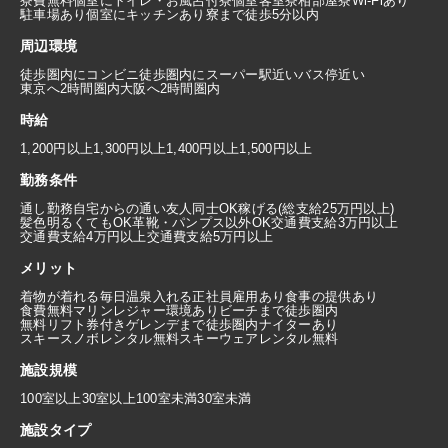
寮費無料
個室にトイレ・お風呂付
寮個室
客室寮
相部屋寮
Wi-Fiあり
駐車場あり
個室にキッチンあり
寮まで徒歩5分以内
周辺環境
徒歩圏内にコンビニ
徒歩圏内にスーパー
駅近い
バス停近い
東京へ2時間圏内
大阪へ2時間圏内
時給
1,200円以上
1,300円以上
1,400円以上
1,500円以上
勤務条件
通し勤務
自宅からの通い
友人同士OK
稼げる(総支給25万円以上)
髪色明るくてもOK
革靴・パンプス以外OK
交通費支給3万円以上
交通費支給4万円以上
交通費支給5万円以上
メリット
着物が着れる
毎日温泉入れる
正社員雇用あり
食事の提供あり
食費無料
マリンレジャー環境あり
ビーチまで徒歩圏内
無料リフト券付き
ゲレンデまで徒歩圏内
ナイターあり
スキースノボレンタル無料
スキーウェアレンタル無料
施設規模
100室以上
30室以上100室未満
30室未満
施設タイプ