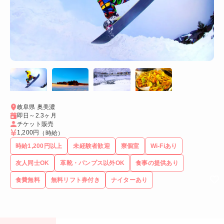
岐阜県 奥美濃
即日～2.3ヶ月
チケット販売
1,200円
（時給）
時給1,200円以上
未経験者歓迎
寮個室
Wi-Fiあり
友人同士OK
革靴・パンプス以外OK
食事の提供あり
食費無料
無料リフト券付き
ナイターあり