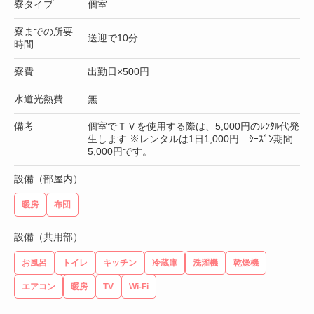
寮タイプ
個室
寮までの所要
送迎で10分
時間
寮費
出勤日×500円
水道光熱費
無
備考
個室でＴＶを使用する際は、5,000円のﾚﾝﾀﾙ代発
生します ※レンタルは1日1,000円 ｼｰｽﾞﾝ期間
5,000円です。
設備（部屋内）
暖房
布団
設備（共用部）
お風呂
トイレ
キッチン
冷蔵庫
洗濯機
乾燥機
エアコン
暖房
TV
Wi-Fi