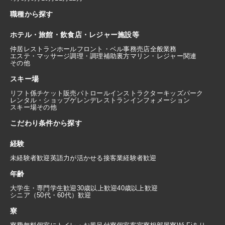
職種から探す
ホテル・旅館・飲食店・レジャー施設等
仲居
レストランホール
フロント・ベル
事務
売店
全般業務
エステ・マッサージ
調理・調理補助
裏方
マリン・レジャー関連
その他
スキー場
リフト係
チケット販売
パトロール
インストラクター
キッズパーク
レンタル・ショップ
ゲレンデレストラン
インフォメーション
スキー場その他
こだわり条件から探す
経験
未経験者歓迎
英語力が活かせる
接客業経験者歓迎
年齢
大学生・専門学生歓迎
30歳以上歓迎
40歳以上歓迎
シニア（50代・60代）歓迎
寮