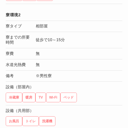
寮環境2
寮タイプ
相部屋
寮までの所要
徒歩で10～15分
時間
寮費
無
水道光熱費
無
備考
※男性寮
設備（部屋内）
冷蔵庫
暖房
TV
Wi-Fi
ベッド
設備（共用部）
お風呂
トイレ
洗濯機