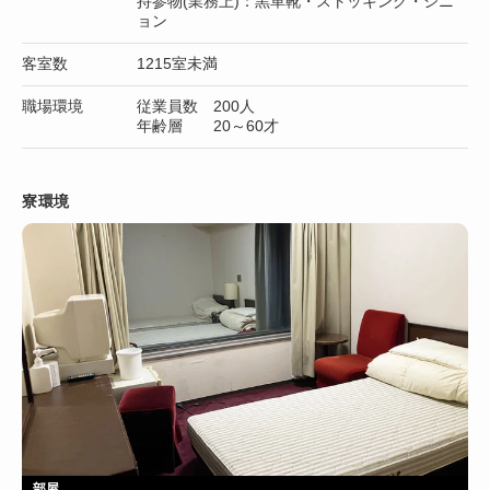
持参物(業務上)：黒革靴・ストッキング・シニ
ョン
客室数
1215室未満
職場環境
従業員数 200人
年齢層 20～60才
寮環境
部屋