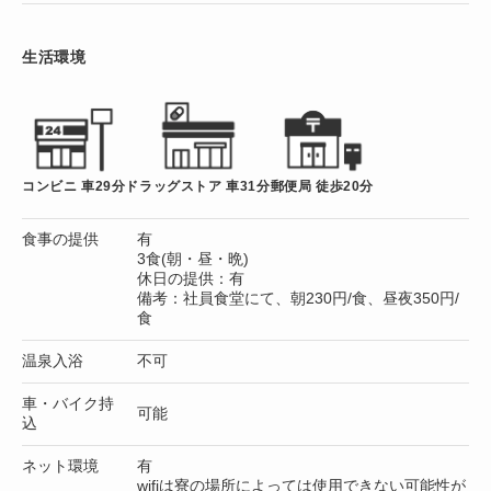
生活環境
コンビニ 車29分
ドラッグストア 車31分
郵便局 徒歩20分
食事の提供
有
3食(朝・昼・晩)
休日の提供：有
備考：社員食堂にて、朝230円/食、昼夜350円/
食
温泉入浴
不可
車・バイク持
可能
込
ネット環境
有
wifiは寮の場所によっては使用できない可能性が