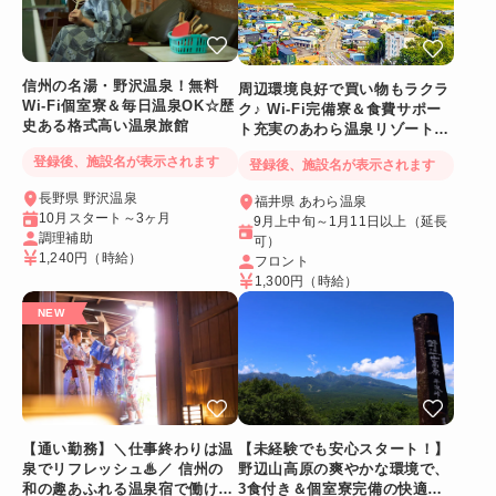
信州の名湯・野沢温泉！無料
周辺環境良好で買い物もラクラ
Wi-Fi個室寮＆毎日温泉OK☆歴
ク♪ Wi-Fi完備寮＆食費サポー
史ある格式高い温泉旅館
ト充実のあわら温泉リゾートバ
イト
登録後、施設名が表示されます
登録後、施設名が表示されます
長野県 野沢温泉
福井県 あわら温泉
10月スタート～3ヶ月
9月上中旬～1月11日以上（延長
調理補助
可）
1,240円
（時給）
フロント
1,300円
（時給）
【通い勤務】＼仕事終わりは温
【未経験でも安心スタート！】
泉でリフレッシュ♨／ 信州の
野辺山高原の爽やかな環境で、
和の趣あふれる温泉宿で働ける
3食付き＆個室寮完備の快適リ