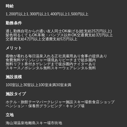
時給
1,200円以上
1,300円以上
1,400円以上
1,500円以上
勤務条件
通し勤務
自宅からの通い
友人同士OK
稼げる(総支給25万円以上)
髪色明るくてもOK
革靴・パンプス以外OK
交通費支給3万円以上
交通費支給4万円以上
交通費支給5万円以上
メリット
着物が着れる
毎日温泉入れる
正社員雇用あり
食事の提供あり
食費無料
マリンレジャー環境あり
ビーチまで徒歩圏内
無料リフト券付き
ゲレンデまで徒歩圏内
ナイターあり
スキースノボレンタル無料
スキーウェアレンタル無料
施設規模
100室以上
30室以上100室未満
30室未満
施設タイプ
ホテル・旅館
テーマパーク
レジャー施設
スキー場
飲食店
ショップ
ペンション・保養所
グランピング・キャンプ場
立地
海
山
湖
温泉地
離島
スキー場
市街地