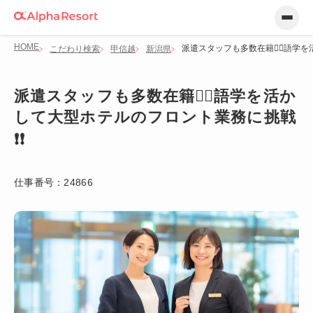
HOME
派遣スタッフも多数在籍💁‍♂️語
こだわり検索
甲信越
新潟県
派遣スタッフも多数在籍💁‍♂️語学を活か
して大型ホテルのフロント業務に挑戦
❗❗
仕事番号：
24866