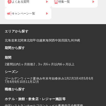
よくある質問
特集一覧
キャンペーン一覧
エリアから探す
北海道
東北
関東
北陸
甲信越
東海
関西
中国
四国
九州
沖縄
期間から探す
期間
2週間以内
1ヶ月前後
2，3ヶ月
6ヶ月以内
6ヶ月以上
シーズン
ゴールデンウィーク
夏休み
年末年始
春休み
1月
2月
3月
4月
5月
6月
7月
8月
9月
10月
11月
12月
職種から探す
ホテル・旅館・飲食店・レジャー施設等
仲居
レストランホール
フロント・ベル
事務
売店
全般業務