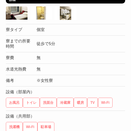
寮タイプ
個室
寮までの所要
徒歩で5分
時間
寮費
無
水道光熱費
無
備考
※女性寮
設備（部屋内）
お風呂
トイレ
洗面台
冷蔵庫
暖房
TV
Wi-Fi
設備（共用部）
洗濯機
Wi-Fi
駐車場