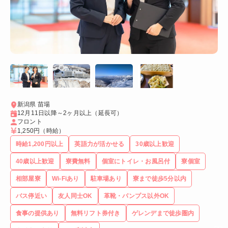
新潟県 苗場
12月11日以降～2ヶ月以上（延長可）
フロント
1,250円
（時給）
時給1,200円以上
英語力が活かせる
30歳以上歓迎
40歳以上歓迎
寮費無料
個室にトイレ・お風呂付
寮個室
相部屋寮
Wi-Fiあり
駐車場あり
寮まで徒歩5分以内
バス停近い
友人同士OK
革靴・パンプス以外OK
食事の提供あり
無料リフト券付き
ゲレンデまで徒歩圏内