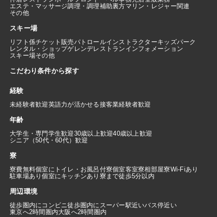
エステ・マッサージ
調理・調理補助
裏方
マリン・レジャー関連
その他
スキー場
リフト係
チケット販売
パトロール
インストラクター
キッズパーク
レンタル・ショップ
ゲレンデレストラン
インフォメーション
スキー場その他
こだわり条件から探す
経験
未経験者歓迎
英語力が活かせる
接客業経験者歓迎
年齢
大学生・専門学生歓迎
30歳以上歓迎
40歳以上歓迎
シニア（50代・60代）歓迎
寮
寮費無料
個室にトイレ・お風呂付
寮個室
客室寮
相部屋寮
Wi-Fiあり
駐車場あり
個室にキッチンあり
寮まで徒歩5分以内
周辺環境
徒歩圏内にコンビニ
徒歩圏内にスーパー
駅近い
バス停近い
東京へ2時間圏内
大阪へ2時間圏内