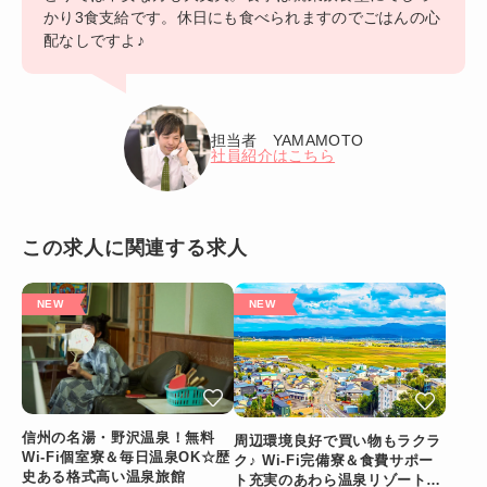
かり3食支給です。休日にも食べられますのでごはんの心
配なしですよ♪
担当者 YAMAMOTO
社員紹介はこちら
この求人に関連する求人
信州の名湯・野沢温泉！無料
周辺環境良好で買い物もラクラ
Wi-Fi個室寮＆毎日温泉OK☆歴
ク♪ Wi-Fi完備寮＆食費サポー
史ある格式高い温泉旅館
ト充実のあわら温泉リゾートバ