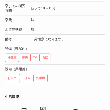
寮までの所要
徒歩で10～15分
時間
寮費
無
水道光熱費
無
備考
※男性寮になります。
設備（部屋内）
冷蔵庫
暖房
TV
布団
設備（共用部）
お風呂
トイレ
洗濯機
生活環境