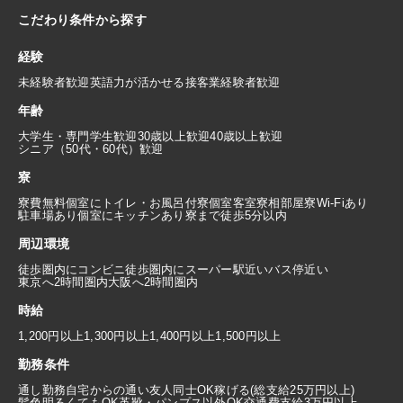
こだわり条件から探す
経験
未経験者歓迎
英語力が活かせる
接客業経験者歓迎
年齢
大学生・専門学生歓迎
30歳以上歓迎
40歳以上歓迎
シニア（50代・60代）歓迎
寮
寮費無料
個室にトイレ・お風呂付
寮個室
客室寮
相部屋寮
Wi-Fiあり
駐車場あり
個室にキッチンあり
寮まで徒歩5分以内
周辺環境
徒歩圏内にコンビニ
徒歩圏内にスーパー
駅近い
バス停近い
東京へ2時間圏内
大阪へ2時間圏内
時給
1,200円以上
1,300円以上
1,400円以上
1,500円以上
勤務条件
通し勤務
自宅からの通い
友人同士OK
稼げる(総支給25万円以上)
髪色明るくてもOK
革靴・パンプス以外OK
交通費支給3万円以上