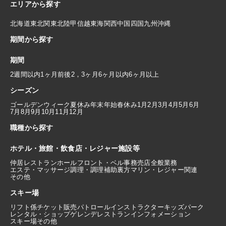
エリアから探す
北海道
東北
関東
北陸
甲信越
東海
関西
中国
四国
九州
沖縄
期間から探す
期間
2週間以内
1ヶ月前後
2，3ヶ月
6ヶ月以内
6ヶ月以上
シーズン
ゴールデンウィーク
夏休み
年末年始
春休み
1月
2月
3月
4月
5月
6月
7月
8月
9月
10月
11月
12月
職種から探す
ホテル・旅館・飲食店・レジャー施設等
仲居
レストランホール
フロント・ベル
事務
売店
全般業務
エステ・マッサージ
調理・調理補助
裏方
マリン・レジャー関連
その他
スキー場
リフト係
チケット販売
パトロール
インストラクター
キッズパーク
レンタル・ショップ
ゲレンデレストラン
インフォメーション
スキー場その他