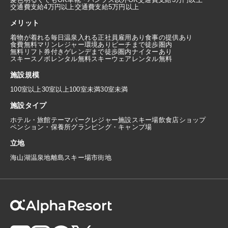
交通費支給4万円以上
交通費支給5万円以上
メリット
着物が着れる
毎日温泉入れる
正社員雇用あり
食事の提供あり
食費無料
マリンレジャー環境あり
ビーチまで徒歩圏内
無料リフト券付き
ゲレンデまで徒歩圏内
ナイターあり
スキースノボレンタル無料
スキーウェアレンタル無料
施設規模
100室以上
30室以上100室未満
30室未満
施設タイプ
ホテル・旅館
テーマパーク
レジャー施設
スキー場
飲食店
ショップ
ペンション・保養所
グランピング・キャンプ場
立地
海
山
湖
温泉地
離島
スキー場
市街地