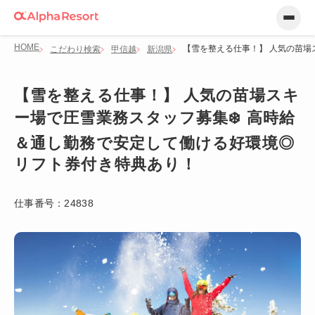
HOME
【雪を整える仕事！】 人気の苗場
こだわり検索
甲信越
新潟県
【雪を整える仕事！】 人気の苗場スキ
ー場で圧雪業務スタッフ募集❄️ 高時給
＆通し勤務で安定して働ける好環境◎
リフト券付き特典あり！
仕事番号：
24838