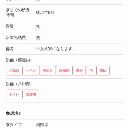
寮までの所要
徒歩で5分
時間
寮費
無
水道光熱費
無
備考
※女性寮になります。
設備（部屋内）
お風呂
トイレ
洗面台
冷蔵庫
暖房
TV
布団
設備（共用部）
トイレ
洗濯機
寮環境2
寮タイプ
相部屋