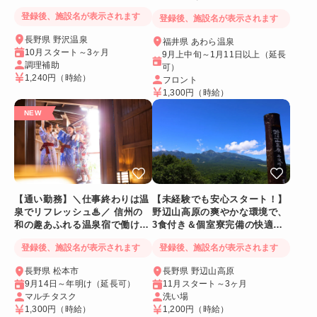
イト
登録後、施設名が表示されます
登録後、施設名が表示されます
長野県 野沢温泉
福井県 あわら温泉
10月スタート～3ヶ月
9月上中旬～1月11日以上（延長
調理補助
可）
1,240円
（時給）
フロント
1,300円
（時給）
【通い勤務】＼仕事終わりは温
【未経験でも安心スタート！】
泉でリフレッシュ♨／ 信州の
野辺山高原の爽やかな環境で、
和の趣あふれる温泉宿で働ける
3食付き＆個室寮完備の快適リ
人気リゾートバイト♪
ゾートバイト♪
登録後、施設名が表示されます
登録後、施設名が表示されます
長野県 松本市
長野県 野辺山高原
9月14日～年明け（延長可）
11月スタート～3ヶ月
マルチタスク
洗い場
1,300円
（時給）
1,200円
（時給）