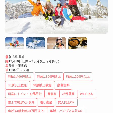
新潟県 苗場
12月10日以降～2ヶ月以上（延長可）
降雪・圧雪係
1,400円
（時給）
時給1,400円以上
時給1,300円以上
時給1,200円以上
30歳以上歓迎
40歳以上歓迎
寮費無料
個室にトイレ・お風呂付
寮個室
相部屋寮
Wi-Fiあり
寮まで徒歩5分以内
通し勤務
友人同士OK
稼げる(総支給25万円以上)
革靴・パンプス以外OK