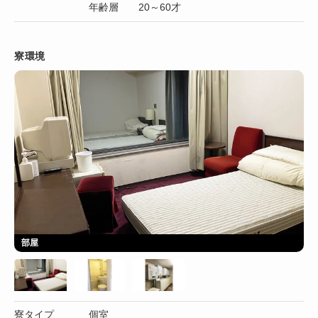
年齢層 20～60才
寮環境
部屋
寮タイプ
個室