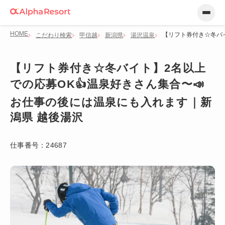
HOME
【リフト券付き☆冬バイ
こだわり検索
甲信越
新潟県
湯沢温泉
【リフト券付き☆冬バイト】2名以上
での応募OK👍温泉好きさん集合〜📣
お仕事の後には温泉にも入れます｜新
潟県 越後湯沢
仕事番号：
24687