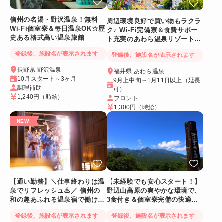
信州の名湯・野沢温泉！無料
周辺環境良好で買い物もラクラ
Wi-Fi個室寮＆毎日温泉OK☆歴
ク♪ Wi-Fi完備寮＆食費サポー
史ある格式高い温泉旅館
ト充実のあわら温泉リゾートバ
イト
登録後、施設名が表示されます
登録後、施設名が表示されます
長野県 野沢温泉
福井県 あわら温泉
10月スタート～3ヶ月
9月上中旬～1月11日以上（延長
調理補助
可）
1,240円
（時給）
フロント
1,300円
（時給）
【通い勤務】＼仕事終わりは温
【未経験でも安心スタート！】
泉でリフレッシュ♨／ 信州の
野辺山高原の爽やかな環境で、
和の趣あふれる温泉宿で働ける
3食付き＆個室寮完備の快適リ
人気リゾートバイト♪
ゾートバイト♪
登録後、施設名が表示されます
登録後、施設名が表示されます