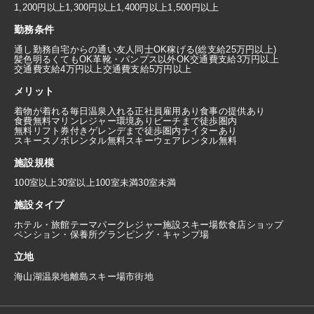
1,200円以上
1,300円以上
1,400円以上
1,500円以上
勤務条件
通し勤務
自宅からの通い
友人同士OK
稼げる(総支給25万円以上)
髪色明るくてもOK
革靴・パンプス以外OK
交通費支給3万円以上
交通費支給4万円以上
交通費支給5万円以上
メリット
着物が着れる
毎日温泉入れる
正社員雇用あり
食事の提供あり
食費無料
マリンレジャー環境あり
ビーチまで徒歩圏内
無料リフト券付き
ゲレンデまで徒歩圏内
ナイターあり
スキースノボレンタル無料
スキーウェアレンタル無料
施設規模
100室以上
30室以上100室未満
30室未満
施設タイプ
ホテル・旅館
テーマパーク
レジャー施設
スキー場
飲食店
ショップ
ペンション・保養所
グランピング・キャンプ場
立地
海
山
湖
温泉地
離島
スキー場
市街地