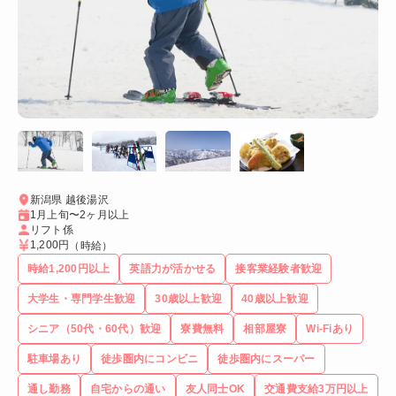
新潟県 越後湯沢
1月上旬〜2ヶ月以上
リフト係
1,200円
（時給）
時給1,200円以上
英語力が活かせる
接客業経験者歓迎
大学生・専門学生歓迎
30歳以上歓迎
40歳以上歓迎
シニア（50代・60代）歓迎
寮費無料
相部屋寮
Wi-Fiあり
駐車場あり
徒歩圏内にコンビニ
徒歩圏内にスーパー
通し勤務
自宅からの通い
友人同士OK
交通費支給3万円以上