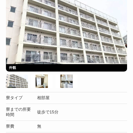
外観
寮タイプ
相部屋
寮までの所要
徒歩で15分
時間
寮費
無