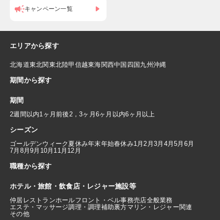
キャンペーン一覧
エリアから探す
北海道
東北
関東
北陸
甲信越
東海
関西
中国
四国
九州
沖縄
期間から探す
期間
2週間以内
1ヶ月前後
2，3ヶ月
6ヶ月以内
6ヶ月以上
シーズン
ゴールデンウィーク
夏休み
年末年始
春休み
1月
2月
3月
4月
5月
6月
7月
8月
9月
10月
11月
12月
職種から探す
ホテル・旅館・飲食店・レジャー施設等
仲居
レストランホール
フロント・ベル
事務
売店
全般業務
エステ・マッサージ
調理・調理補助
裏方
マリン・レジャー関連
その他