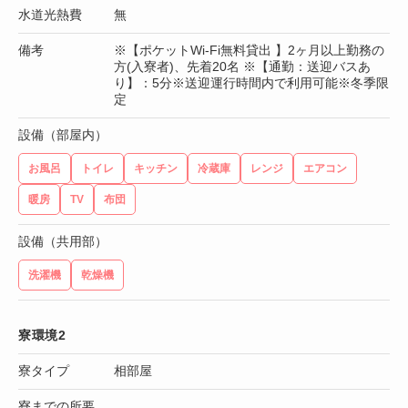
水道光熱費
無
備考
※【ポケットWi-Fi無料貸出 】2ヶ月以上勤務の
方(入寮者)、先着20名 ※【通勤：送迎バスあ
り】：5分※送迎運行時間内で利用可能※冬季限
定
設備（部屋内）
お風呂
トイレ
キッチン
冷蔵庫
レンジ
エアコン
暖房
TV
布団
設備（共用部）
洗濯機
乾燥機
寮環境2
寮タイプ
相部屋
寮までの所要