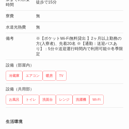
徒歩で15分
時間
寮費
無
水道光熱費
無
備考
※【ポケットWi-Fi無料貸出 】2ヶ月以上勤務の
方(入寮者)、先着20名 ※【通勤：送迎バスあ
り】：5分※送迎運行時間内で利用可能※冬季限
定
設備（部屋内）
冷蔵庫
エアコン
暖房
TV
設備（共用部）
お風呂
トイレ
洗面台
レンジ
洗濯機
Wi-Fi
生活環境