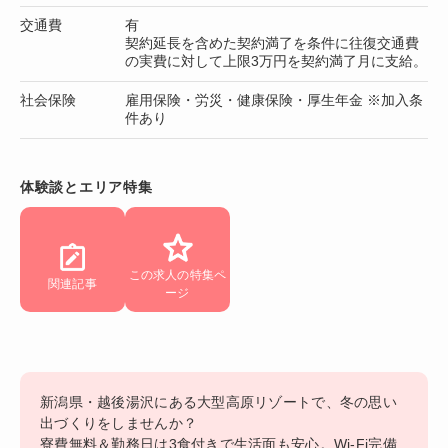
交通費
有
契約延長を含めた契約満了を条件に往復交通費
の実費に対して上限3万円を契約満了月に支給。
社会保険
雇用保険・労災・健康保険・厚生年金 ※加入条
件あり
体験談とエリア特集
この求人の特集ペ
関連記事
ージ
新潟県・越後湯沢にある大型高原リゾートで、冬の思い
出づくりをしませんか？
寮費無料＆勤務日は3食付きで生活面も安心。Wi-Fi完備