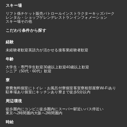
スキー場
リフト係
チケット販売
パトロール
インストラクター
キッズパーク
レンタル・ショップ
ゲレンデレストラン
インフォメーション
スキー場その他
こだわり条件から探す
経験
未経験者歓迎
英語力が活かせる
接客業経験者歓迎
年齢
大学生・専門学生歓迎
30歳以上歓迎
40歳以上歓迎
シニア（50代・60代）歓迎
寮
寮費無料
個室にトイレ・お風呂付
寮個室
客室寮
相部屋寮
Wi-Fiあり
駐車場あり
個室にキッチンあり
寮まで徒歩5分以内
周辺環境
徒歩圏内にコンビニ
徒歩圏内にスーパー
駅近い
バス停近い
東京へ2時間圏内
大阪へ2時間圏内
時給