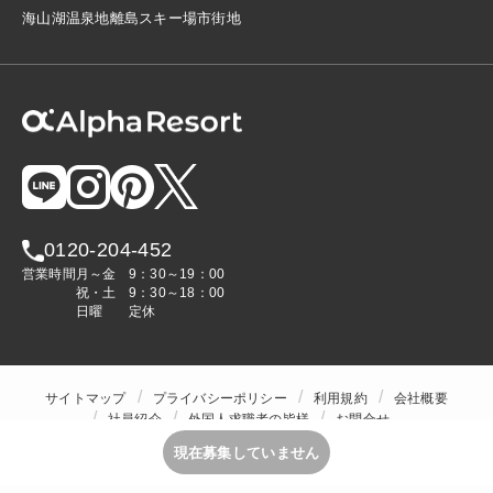
海
山
湖
温泉地
離島
スキー場
市街地
0120-204-452
営業時間
月～金
9：30～19：00
祝・土
9：30～18：00
日曜
定休
サイトマップ
プライバシーポリシー
利用規約
会社概要
社員紹介
外国人求職者の皆様
お問合せ
人材をお探しの企業様
現在募集していません
Copyright © ALPHA STAFF Co.,Ltd. All Rights Reserved.