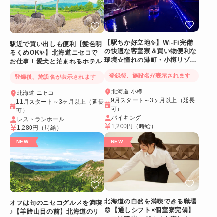
【駅ちか好立地✨】Wi-Fi完備
駅近で買い出しも便利【髪色明
の快適な客室寮＆買い物便利な
るくめOK✨】北海道ニセコで
環境☆憧れの港町・小樽リゾー
お仕事！愛犬と泊まれるホテル
トバイト
登録後、施設名が表示されます
登録後、施設名が表示されます
北海道 小樽
北海道 ニセコ
9月スタート～3ヶ月以上（延長
11月スタート～3ヶ月以上（延長
可）
可）
バイキング
レストランホール
1,200円
（時給）
1,280円
（時給）
北海道の自然を満喫できる職場
オフは旬のニセコグルメを満喫
😊【通しシフト×個室寮完備】
♪【羊蹄山目の前】北海道のリ