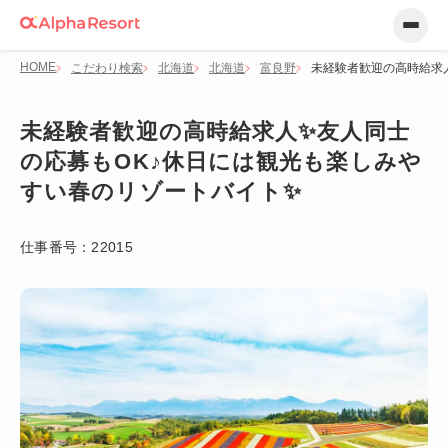
HOME
こだわり検索
北海道
北海道
富良野
未経験者歓迎の高時給求
未経験者歓迎の高時給求人✨友人同士
の応募もOK♪休日には観光も楽しみや
すい春のリゾートバイト✨
仕事番号：
22015