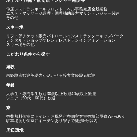
ホテル・旅館・飲食店・レジャー施設等
仲居
レストランホール
フロント・ベル
事務
売店
全般業務
エステ・マッサージ
調理・調理補助
裏方
マリン・レジャー関連
その他
スキー場
リフト係
チケット販売
パトロール
インストラクター
キッズパーク
レンタル・ショップ
ゲレンデレストラン
インフォメーション
スキー場その他
こだわり条件から探す
経験
未経験者歓迎
英語力が活かせる
接客業経験者歓迎
年齢
大学生・専門学生歓迎
30歳以上歓迎
40歳以上歓迎
シニア（50代・60代）歓迎
寮
寮費無料
個室にトイレ・お風呂付
寮個室
客室寮
相部屋寮
Wi-Fiあり
駐車場あり
個室にキッチンあり
寮まで徒歩5分以内
周辺環境