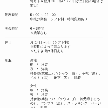
毎月末〆翌月 20日払い（20日が土日祝の場合は
前日）
勤務時間
5：00 ～ 22：00
中抜け勤務 シフト制・時間変動あり
実働時間
6～8時間
※残業なし
休日
月に4日～8日（シフト制）
※時期によって異なります
※たすき掛け休日あり
制服
男性
朝 / 洋装
夜 / 洋装
持参物(業務上)：Yシャツ（白）、革靴（黒）、
ベルト（黒）、靴下（黒）、肌着
女性
朝 / 洋装
夜 / 洋装
持参物(業務上)：ブラウス（白・首元締まるも
の）、パンプス（黒）、ストッキング（ベージ
ュ）、肌着