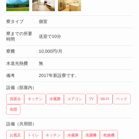
寮タイプ
個室
寮までの所要
送迎で10分
時間
寮費
10,000円/月
水道光熱費
無
備考
2017年新設寮です。
設備（部屋内）
洗面台
キッチン
冷蔵庫
エアコン
TV
Wi-Fi
ベッド
布団
設備（共用部）
お風呂
トイレ
キッチン
冷蔵庫
洗濯機
乾燥機