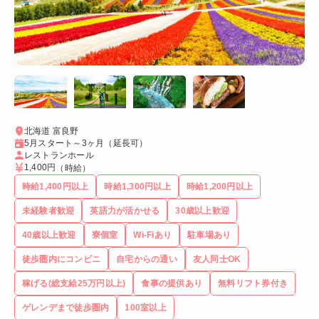
北海道 富良野
5月スタート～3ヶ月（延長可）
レストランホール
1,400円
（時給）
時給1,400円以上
時給1,300円以上
時給1,200円以上
未経験者歓迎
英語力が活かせる
30歳以上歓迎
40歳以上歓迎
寮個室
Wi-Fiあり
駐車場あり
徒歩圏内にコンビニ
自宅からの通い
友人同士OK
稼げる(総支給25万円以上)
食事の提供あり
無料リフト券付き
ゲレンデまで徒歩圏内
100室以上