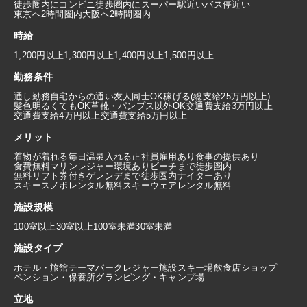
徒歩圏内にコンビニ
徒歩圏内にスーパー
駅近い
バス停近い
東京へ2時間圏内
大阪へ2時間圏内
時給
1,200円以上
1,300円以上
1,400円以上
1,500円以上
勤務条件
通し勤務
自宅からの通い
友人同士OK
稼げる(総支給25万円以上)
髪色明るくてもOK
革靴・パンプス以外OK
交通費支給3万円以上
交通費支給4万円以上
交通費支給5万円以上
メリット
着物が着れる
毎日温泉入れる
正社員雇用あり
食事の提供あり
食費無料
マリンレジャー環境あり
ビーチまで徒歩圏内
無料リフト券付き
ゲレンデまで徒歩圏内
ナイターあり
スキースノボレンタル無料
スキーウェアレンタル無料
施設規模
100室以上
30室以上100室未満
30室未満
施設タイプ
ホテル・旅館
テーマパーク
レジャー施設
スキー場
飲食店
ショップ
ペンション・保養所
グランピング・キャンプ場
立地