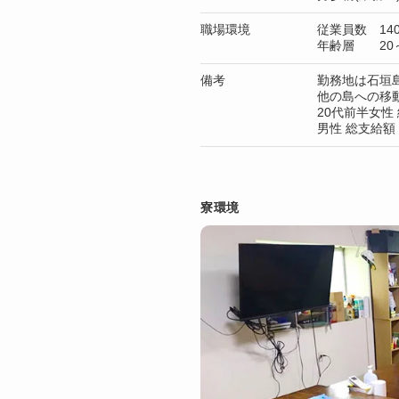
職場環境
従業員数 14
年齢層 20～
備考
勤務地は石垣
他の島への移動
20代前半女性 
男性 総支給額
寮環境