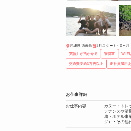
沖縄県 西表島
2月スタート～3ヶ月
英語力が活かせる
寮個室
Wi-F
交通費支給3万円以上
正社員雇用
お仕事詳細
お仕事内容
カヌー・トレ
テナンスや清
務・ホテル事
グ）・その他