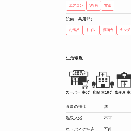
エアコン
Wi-Fi
布団
設備（共用部）
お風呂
トイレ
洗面台
キッチ
生活環境
スーパー 車6分
病院 車18分
郵便局 車
食事の提供
無
温泉入浴
不可
車・バイク持込
可能