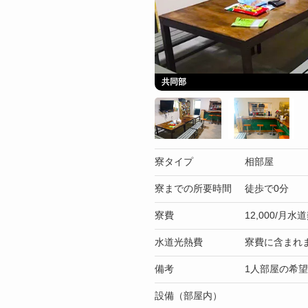
共同部
寮タイプ
相部屋
寮までの所要時間
徒歩で0分
寮費
12,000/月
水道光熱費
寮費に含まれ
備考
1人部屋の希
設備（部屋内）