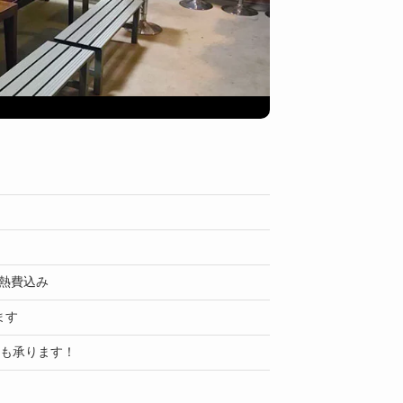
共同部
水道熱費込み
ます
望も承ります！