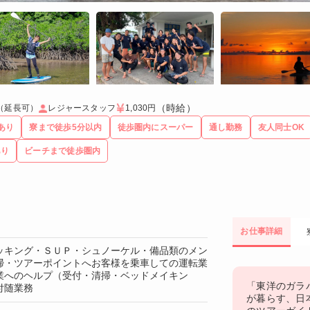
（時給）
（延長可）
レジャースタッフ
1,030円
iあり
寮まで徒歩5分以内
徒歩圏内にスーパー
通し勤務
友人同士OK
あり
ビーチまで徒歩圏内
お仕事詳細
ッキング・ＳＵＰ・シュノーケル・備品類のメン
掃・ツアーポイントへお客様を乗車しての運転業
業へのヘルプ（受付・清掃・ベッドメイキン
「東洋のガラ
付随業務
が暮らす、日