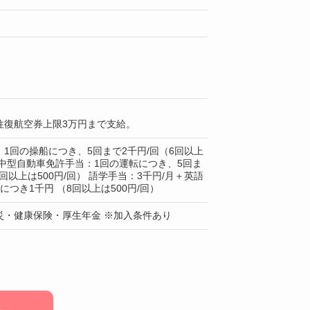
往復航空券上限3万円まで支給。
1回の操船につき、5回まで2千円/回（6回以上
） 中型自動車免許手当：1回の運転につき、5回ま
6回以上は500円/回） 語学手当：3千円/月＋英語
につき1千円 （8回以上は500円/回）
災・健康保険・厚生年金 ※加入条件あり