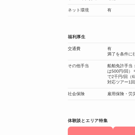
ネット環境
有
福利厚生
交通費
有
満了を条件に
その他手当
船舶免許手当：
は500円/回
で2千円/回（
対応ツアー1回
社会保険
雇用保険・労
体験談とエリア特集