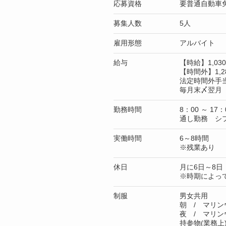
応募資格
要普通自動車
募集人数
5人
雇用形態
アルバイト
給与
【時給】1,0
【時間外】1,2
法定時間外手
毎月末〆翌月 
勤務時間
8：00 ～ 17：
通し勤務 シ
実働時間
6～8時間
※残業あり
休日
月に6日～8日
※時期によっ
制服
男女共用
朝 / マリン
夜 / マリン
持参物(業務上