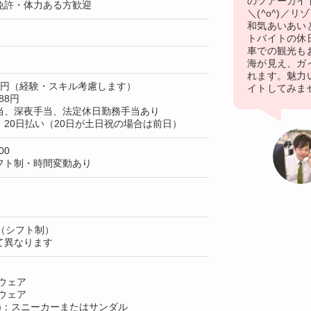
のツアーガイ
免許・体力ある方歓迎
＼(^o^)／
和気あいあい
トバイトの休
車での観光も
海が見え、ガ
れます。魅力
30円（経験・スキル考慮します）
イトしてみま
88円
当、深夜手当、法定休日勤務手当あり
20日払い（20日が土日祝の場合は前日）
00
フト制・時間変動あり
（シフト制）
て異なります
ウェア
ウェア
)：スニーカーまたはサンダル