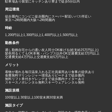
駐車場あり
個室にキッチンあり
寮まで徒歩5分以内
周辺環境
徒歩圏内にコンビニ
徒歩圏内にスーパー
駅近い
バス停近い
東京へ2時間圏内
大阪へ2時間圏内
時給
1,200円以上
1,300円以上
1,400円以上
1,500円以上
勤務条件
通し勤務
自宅からの通い
友人同士OK
稼げる(総支給25万円以上)
髪色明るくてもOK
革靴・パンプス以外OK
交通費支給3万円以上
交通費支給4万円以上
交通費支給5万円以上
メリット
着物が着れる
毎日温泉入れる
正社員雇用あり
食事の提供あり
食費無料
マリンレジャー環境あり
ビーチまで徒歩圏内
無料リフト券付き
ゲレンデまで徒歩圏内
ナイターあり
スキースノボレンタル無料
スキーウェアレンタル無料
施設規模
100室以上
30室以上100室未満
30室未満
施設タイプ