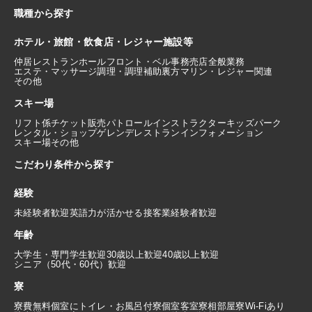
職種から探す
ホテル・旅館・飲食店・レジャー施設等
仲居
レストランホール
フロント・ベル
事務
売店
全般業務
エステ・マッサージ
調理・調理補助
裏方
マリン・レジャー関連
その他
スキー場
リフト係
チケット販売
パトロール
インストラクター
キッズパーク
レンタル・ショップ
ゲレンデレストラン
インフォメーション
スキー場その他
こだわり条件から探す
経験
未経験者歓迎
英語力が活かせる
接客業経験者歓迎
年齢
大学生・専門学生歓迎
30歳以上歓迎
40歳以上歓迎
シニア（50代・60代）歓迎
寮
寮費無料
個室にトイレ・お風呂付
寮個室
客室寮
相部屋寮
Wi-Fiあり